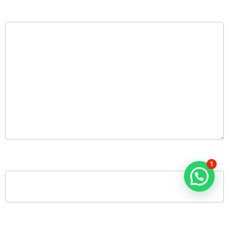
COMENTARIO
*
NOMBRE
*
1
CORREO ELECTRÓNICO
*