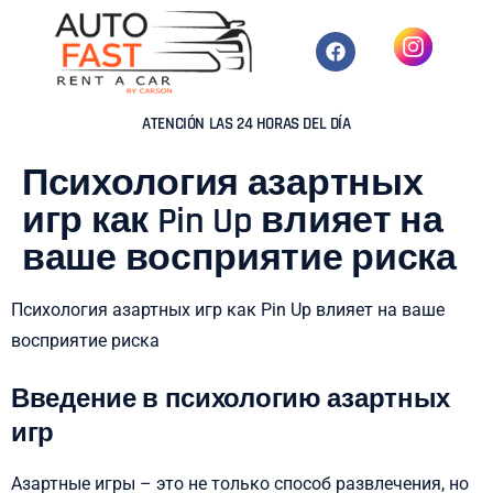
ATENCIÓN LAS 24 HORAS DEL DÍA
Психология азартных
игр как Pin Up влияет на
ваше восприятие риска
Психология азартных игр как Pin Up влияет на ваше
восприятие риска
Введение в психологию азартных
игр
Азартные игры – это не только способ развлечения, но