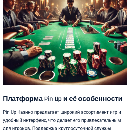
Платформа Pin Up и её особенности
Pin Up Казино предлагает широкий ассортимент игр и
удобный интерфейс, что делает его привлекательным
для игроков. Поддержка круглосуточной службы