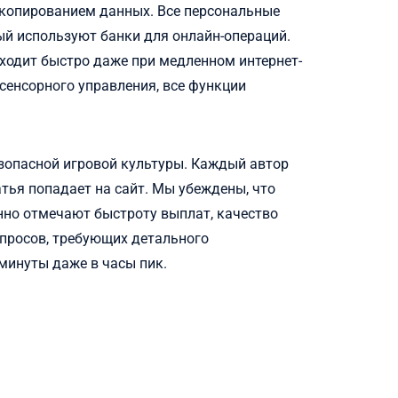
копированием данных. Все персональные
ый используют банки для онлайн-операций.
сходит быстро даже при медленном интернет-
сенсорного управления, все функции
езопасной игровой культуры. Каждый автор
тья попадает на сайт. Мы убеждены, что
нно отмечают быстроту выплат, качество
опросов, требующих детального
минуты даже в часы пик.