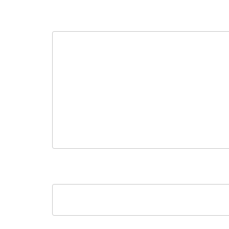
COMENTARIO
*
NOMBRE
*