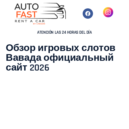
ATENCIÓN LAS 24 HORAS DEL DÍA
Обзор игровых слотов
Вавада официальный
сайт 2026