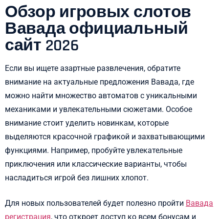
Обзор игровых слотов
Вавада официальный
сайт 2026
Если вы ищете азартные развлечения, обратите
внимание на актуальные предложения Вавада, где
можно найти множество автоматов с уникальными
механиками и увлекательными сюжетами. Особое
внимание стоит уделить новинкам, которые
выделяются красочной графикой и захватывающими
функциями. Например, пробуйте увлекательные
приключения или классические варианты, чтобы
насладиться игрой без лишних хлопот.
Для новых пользователей будет полезно пройти
Вавада
регистрация
, что откроет доступ ко всем бонусам и