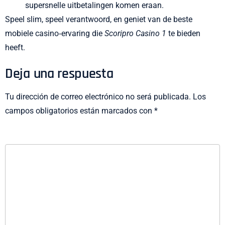
supersnelle uitbetalingen komen eraan.
Speel slim, speel verantwoord, en geniet van de beste
mobiele casino‑ervaring die
Scoripro Casino 1
te bieden
heeft.
Deja una respuesta
Tu dirección de correo electrónico no será publicada.
Los
campos obligatorios están marcados con
*
COMENTARIO
*