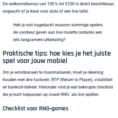
De welkomstbonus van 100 % tot €250 is direct beschikbaar,
ongeacht of je kiest voor slots of een live tafel.
Heb je ooit nagedacht waarom sommige spelers
de voorkeur geven aan live roulette ondanks een
iets langzamere uitbetaling?
Praktische tips: hoe kies je het juiste
spel voor jouw mobiel
Om je winstkansen te maximaliseren, moet je rekening
houden met drie factoren: RTP (Return to Player), volatiliteit
en bankroll‑beheer. Hieronder vind je een beknopte checklist
die je kunt toepassen op zowel RNG‑ als live spellen.
Checklist voor RNG‑games