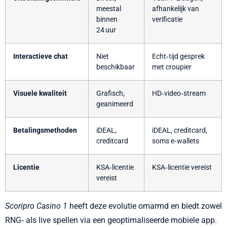
meestal
afhankelijk van
binnen
verificatie
24 uur
Interactieve chat
Niet
Echt‑tijd gesprek
beschikbaar
met croupier
Visuele kwaliteit
Grafisch,
HD‑video‑stream
geanimeerd
Betalingsmethoden
iDEAL,
iDEAL, creditcard,
creditcard
soms e‑wallets
Licentie
KSA‑licentie
KSA‑licentie vereist
vereist
Scoripro Casino 1
heeft deze evolutie omarmd en biedt zowel
RNG‑ als live spellen via een geoptimaliseerde mobiele app.