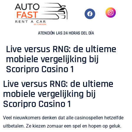
ATENCIÓN LAS 24 HORAS DEL DÍA
Live versus RNG: de ultieme
mobiele vergelijking bij
Scoripro Casino 1
Live versus RNG: de ultieme
mobiele vergelijking bij
Scoripro Casino 1
Veel nieuwkomers denken dat alle casinospellen hetzelfde
uitbetalen. Ze kiezen zomaar een spel en hopen op geluk.