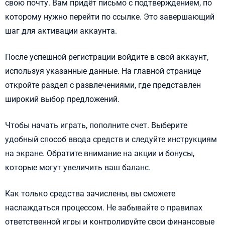
свою почту. Вам придёт письмо с подтверждением, по
которому нужно перейти по ссылке. Это завершающий
шаг для активации аккаунта.
После успешной регистрации войдите в свой аккаунт,
используя указанные данные. На главной странице
откройте раздел с развлечениями, где представлен
широкий выбор предложений.
Чтобы начать играть, пополните счет. Выберите
удобный способ ввода средств и следуйте инструкциям
на экране. Обратите внимание на акции и бонусы,
которые могут увеличить ваш баланс.
Как только средства зачислены, вы сможете
наслаждаться процессом. Не забывайте о правилах
ответственной игры и контролируйте свои финансовые