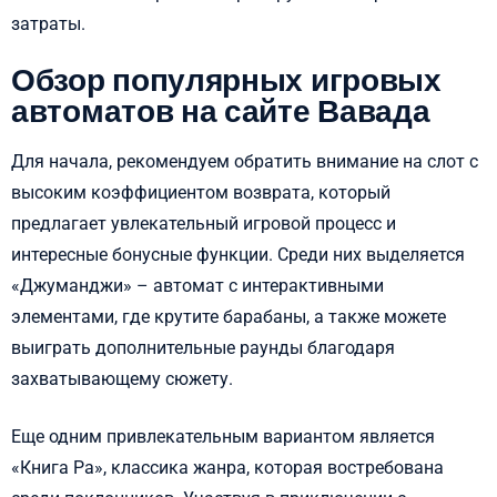
затраты.
Обзор популярных игровых
автоматов на сайте Вавада
Для начала, рекомендуем обратить внимание на слот с
высоким коэффициентом возврата, который
предлагает увлекательный игровой процесс и
интересные бонусные функции. Среди них выделяется
«Джуманджи» – автомат с интерактивными
элементами, где крутите барабаны, а также можете
выиграть дополнительные раунды благодаря
захватывающему сюжету.
Еще одним привлекательным вариантом является
«Книга Ра», классика жанра, которая востребована