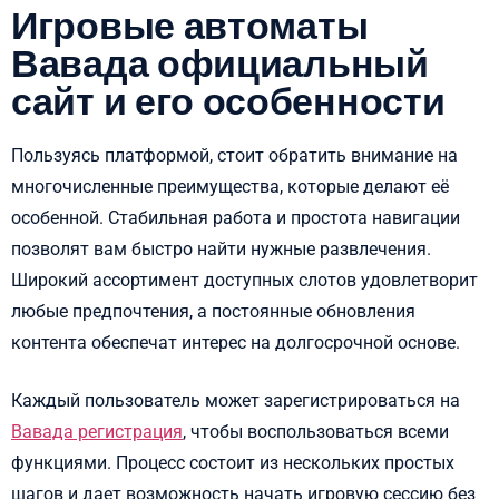
Игровые автоматы
Вавада официальный
сайт и его особенности
Пользуясь платформой, стоит обратить внимание на
многочисленные преимущества, которые делают её
особенной. Стабильная работа и простота навигации
позволят вам быстро найти нужные развлечения.
Широкий ассортимент доступных слотов удовлетворит
любые предпочтения, а постоянные обновления
контента обеспечат интерес на долгосрочной основе.
Каждый пользователь может зарегистрироваться на
Вавада регистрация
, чтобы воспользоваться всеми
функциями. Процесс состоит из нескольких простых
шагов и дает возможность начать игровую сессию без