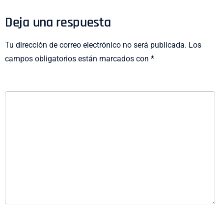
Deja una respuesta
Tu dirección de correo electrónico no será publicada.
Los
campos obligatorios están marcados con
*
COMENTARIO
*