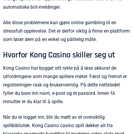
automatiske bot‑meldinger.
Alle disse problemene kan gjøre online gambling til en
stressfull opplevelse. Det er derfor viktig å finne en plattform
som løser dem på en enkel og pålitelig måte.
Hvorfor Kong Casino skiller seg ut
Kong Casino har bygget sitt rykte på å løse akkurat de
utfordringene som mange spillere møter. Først og fremst er
registreringen rask og brukervennlig. På dette nettstedet
fyller du bare inn navn, e‑post og et passord. Innen få
minutter er du klar til å spille.
Når du er logget inn, blir du møtt av et oversiktlig
spillbibliotek. Kong Casino casino spill dekker alt fra
klassiske enarmede banditter til moderne video‑slots med