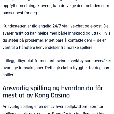
oppfylt omsetningskravene, kan du velge den metoden som
passer best for deg.
Kundestøtten er tilgjengelig 24/7 via live‑chat og e‑post. De
svarer raskt og kan hjelpe med både innskudd og uttak. Hvis
du støter på problemer, er det bare å kontakte dem – de er
vant til å håndtere henvendelser fra norske spillere.
I tillegg tilbyr plattformen anti‑svindel‑verktøy som overvåker
uvanlige transaksjoner. Dette gir ekstra trygghet for deg som
spiller.
Ansvarlig spilling og hvordan du får
mest ut av Kong Casino
Ansvarlig spilling er en del av hver spillplattform som tar
spillerens velvære på alvor. Kong Casino har flere verktøy