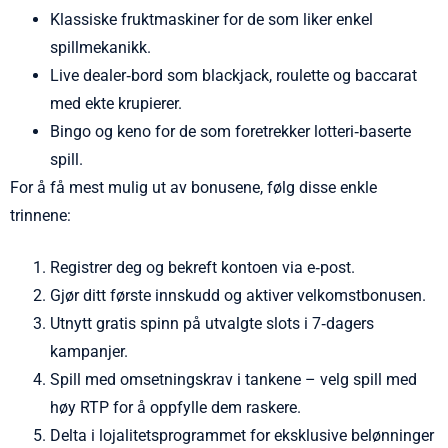
Klassiske fruktmaskiner for de som liker enkel
spillmekanikk.
Live dealer‑bord som blackjack, roulette og baccarat
med ekte krupierer.
Bingo og keno for de som foretrekker lotteri‑baserte
spill.
For å få mest mulig ut av bonusene, følg disse enkle
trinnene:
Registrer deg og bekreft kontoen via e‑post.
Gjør ditt første innskudd og aktiver velkomstbonusen.
Utnytt gratis spinn på utvalgte slots i 7‑dagers
kampanjer.
Spill med omsetningskrav i tankene – velg spill med
høy RTP for å oppfylle dem raskere.
Delta i lojalitetsprogrammet for eksklusive belønninger