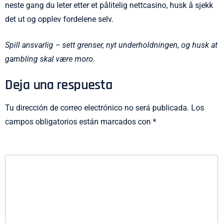
neste gang du leter etter et pålitelig nettcasino, husk å sjekk
det ut og opplev fordelene selv.
Spill ansvarlig – sett grenser, nyt underholdningen, og husk at
gambling skal være moro.
Deja una respuesta
Tu dirección de correo electrónico no será publicada.
Los
campos obligatorios están marcados con
*
COMENTARIO
*