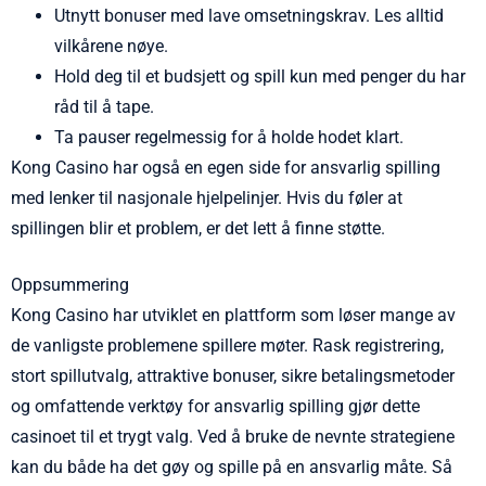
Utnytt bonuser med lave omsetningskrav. Les alltid
vilkårene nøye.
Hold deg til et budsjett og spill kun med penger du har
råd til å tape.
Ta pauser regelmessig for å holde hodet klart.
Kong Casino har også en egen side for ansvarlig spilling
med lenker til nasjonale hjelpelinjer. Hvis du føler at
spillingen blir et problem, er det lett å finne støtte.
Oppsummering
Kong Casino har utviklet en plattform som løser mange av
de vanligste problemene spillere møter. Rask registrering,
stort spillutvalg, attraktive bonuser, sikre betalingsmetoder
og omfattende verktøy for ansvarlig spilling gjør dette
casinoet til et trygt valg. Ved å bruke de nevnte strategiene
kan du både ha det gøy og spille på en ansvarlig måte. Så