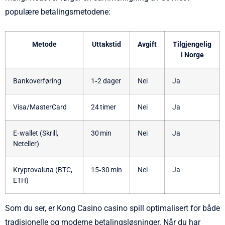
populære betalingsmetodene:
Metode
Uttakstid
Avgift
Tilgjengelig
i Norge
Bankoverføring
1‑2 dager
Nei
Ja
Visa/MasterCard
24 timer
Nei
Ja
E‑wallet (Skrill,
30 min
Nei
Ja
Neteller)
Kryptovaluta (BTC,
15‑30 min
Nei
Ja
ETH)
Som du ser, er Kong Casino casino spill optimalisert for både
tradisjonelle og moderne betalingsløsninger. Når du har