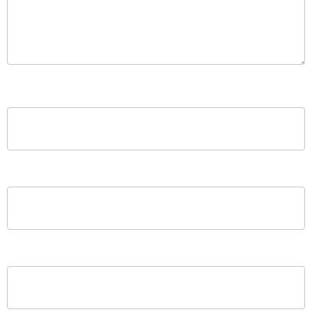
NOMBRE
*
CORREO ELECTRÓNICO
*
WEB