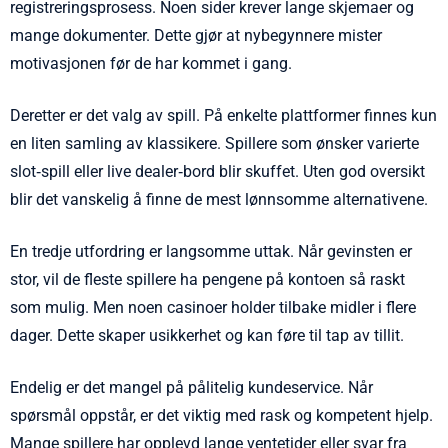
registreringsprosess. Noen sider krever lange skjemaer og
mange dokumenter. Dette gjør at nybegynnere mister
motivasjonen før de har kommet i gang.
Deretter er det valg av spill. På enkelte plattformer finnes kun
en liten samling av klassikere. Spillere som ønsker varierte
slot‑spill eller live dealer‑bord blir skuffet. Uten god oversikt
blir det vanskelig å finne de mest lønnsomme alternativene.
En tredje utfordring er langsomme uttak. Når gevinsten er
stor, vil de fleste spillere ha pengene på kontoen så raskt
som mulig. Men noen casinoer holder tilbake midler i flere
dager. Dette skaper usikkerhet og kan føre til tap av tillit.
Endelig er det mangel på pålitelig kundeservice. Når
spørsmål oppstår, er det viktig med rask og kompetent hjelp.
Mange spillere har opplevd lange ventetider eller svar fra