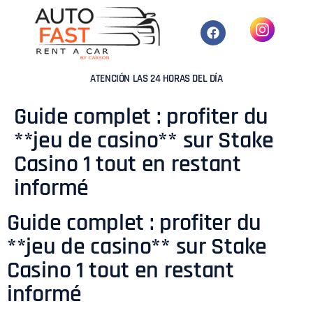
ATENCIÓN LAS 24 HORAS DEL DÍA
Guide complet : profiter du
**jeu de casino** sur Stake
Casino 1 tout en restant
informé
Guide complet : profiter du
**jeu de casino** sur Stake
Casino 1 tout en restant
informé