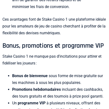
minimiser les frais de conversion.
Ces avantages font de Stake Casino 1 une plateforme idéale
pour les amateurs de jeu de casino cherchant à profiter de la
flexibilité des devises numériques.
Bonus, promotions et programme VIP
Stake Casino 1 ne manque pas d’incitations pour attirer et
fidéliser les joueurs :
Bonus de bienvenue
sous forme de mise gratuite sur
les machines à sous les plus populaires.
Promotions hebdomadaires
incluant des cashbacks,
des tours gratuits et des tournois à prize pool garanti.
Un
programme VIP
à plusieurs niveaux, offrant des