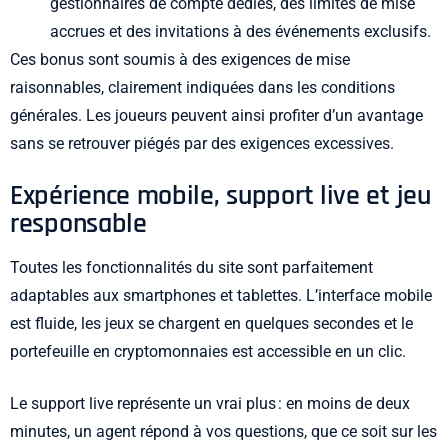
gestionnaires de compte dédiés, des limites de mise
accrues et des invitations à des événements exclusifs.
Ces bonus sont soumis à des exigences de mise
raisonnables, clairement indiquées dans les conditions
générales. Les joueurs peuvent ainsi profiter d’un avantage
sans se retrouver piégés par des exigences excessives.
Expérience mobile, support live et jeu
responsable
Toutes les fonctionnalités du site sont parfaitement
adaptables aux smartphones et tablettes. L’interface mobile
est fluide, les jeux se chargent en quelques secondes et le
portefeuille en cryptomonnaies est accessible en un clic.
Le support live représente un vrai plus : en moins de deux
minutes, un agent répond à vos questions, que ce soit sur les