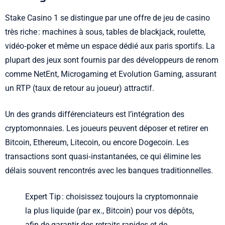
Stake Casino 1 se distingue par une offre de jeu de casino
très riche : machines à sous, tables de blackjack, roulette,
vidéo‑poker et même un espace dédié aux paris sportifs. La
plupart des jeux sont fournis par des développeurs de renom
comme NetEnt, Microgaming et Evolution Gaming, assurant
un RTP (taux de retour au joueur) attractif.
Un des grands différenciateurs est l’intégration des
cryptomonnaies. Les joueurs peuvent déposer et retirer en
Bitcoin, Ethereum, Litecoin, ou encore Dogecoin. Les
transactions sont quasi‑instantanées, ce qui élimine les
délais souvent rencontrés avec les banques traditionnelles.
Expert Tip : choisissez toujours la cryptomonnaie
la plus liquide (par ex., Bitcoin) pour vos dépôts,
afin de garantir des retraits rapides et de