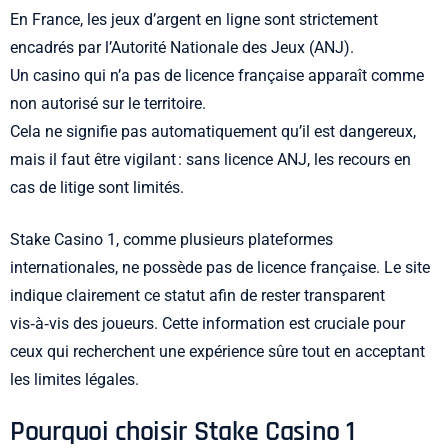
En France, les jeux d’argent en ligne sont strictement
encadrés par l’Autorité Nationale des Jeux (ANJ).
Un casino qui n’a pas de licence française apparaît comme
non autorisé sur le territoire.
Cela ne signifie pas automatiquement qu’il est dangereux,
mais il faut être vigilant : sans licence ANJ, les recours en
cas de litige sont limités.
Stake Casino 1, comme plusieurs plateformes
internationales, ne possède pas de licence française. Le site
indique clairement ce statut afin de rester transparent
vis‑à‑vis des joueurs. Cette information est cruciale pour
ceux qui recherchent une expérience sûre tout en acceptant
les limites légales.
Pourquoi choisir Stake Casino 1