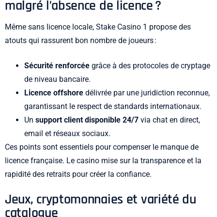
malgré l’absence de licence ?
Même sans licence locale, Stake Casino 1 propose des
atouts qui rassurent bon nombre de joueurs :
Sécurité renforcée
grâce à des protocoles de cryptage
de niveau bancaire.
Licence offshore
délivrée par une juridiction reconnue,
garantissant le respect de standards internationaux.
Un
support client disponible 24/7
via chat en direct,
email et réseaux sociaux.
Ces points sont essentiels pour compenser le manque de
licence française. Le casino mise sur la transparence et la
rapidité des retraits pour créer la confiance.
Jeux, cryptomonnaies et variété du
catalogue