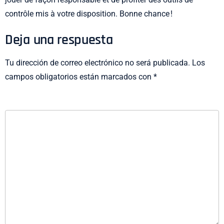
contrôle mis à votre disposition. Bonne chance !
Deja una respuesta
Tu dirección de correo electrónico no será publicada.
Los
campos obligatorios están marcados con
*
COMENTARIO
*