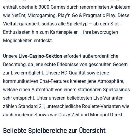
enthält oberhalb 3000 Games durch renommierten Anbietern
wie NetEnt, Microgaming, Play’n Go & Pragmatic Play. Diese
Vielfalt garantiert, sodass alle Spielertyp – ab dem Slot-
Enthusiasten hin zum Kartenspieler – ihre bevorzugten
Möglichkeiten entdeckt.
Unsere
Live-Casino-Sektion
erfordert außerordentliche
Beachtung, da jene echte Erlebnisse von geschulten Gebern
zur Live ermöglicht. Unsere HD-Qualität sowie jene
kommunikativen Chat-Features kreieren jene Atmosphäre,
welche einen Aufenthalt von einem stationären Spielcasinos
sehr entspricht. Unter unseren beliebtesten Live-Varianten
zählen Standard 21, unterschiedliche Roulette-Varianten wie
auch moderne Shows wie Crazy Zeit und Monopol Direkt.
Beliebte Spielbereiche zur Übersicht