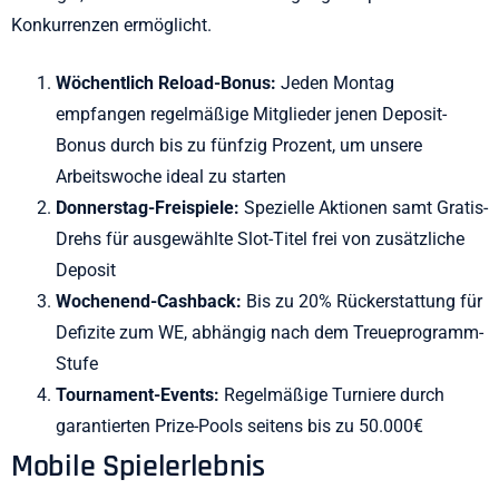
Konkurrenzen ermöglicht.
Wöchentlich Reload-Bonus:
Jeden Montag
empfangen regelmäßige Mitglieder jenen Deposit-
Bonus durch bis zu fünfzig Prozent, um unsere
Arbeitswoche ideal zu starten
Donnerstag-Freispiele:
Spezielle Aktionen samt Gratis-
Drehs für ausgewählte Slot-Titel frei von zusätzliche
Deposit
Wochenend-Cashback:
Bis zu 20% Rückerstattung für
Defizite zum WE, abhängig nach dem Treueprogramm-
Stufe
Tournament-Events:
Regelmäßige Turniere durch
garantierten Prize-Pools seitens bis zu 50.000€
Mobile Spielerlebnis