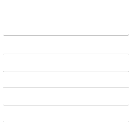
NOMBRE
*
CORREO ELECTRÓNICO
*
WEB