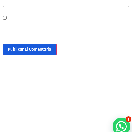
GUARDA MI NOMBRE, CORREO ELECTRÓNICO Y WEB EN ESTE
NAVEGADOR PARA LA PRÓXIMA VEZ QUE COMENTE.
1