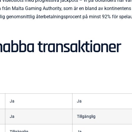
videoslots med progressiva jackpots – vi på Goldriders har valt u
data från Malta Gaming Authority, som är en bland av kontinent
 genomsnittlig återbetalningsprocent på minst 92% för spelaut
abba transaktioner
Ja
Ja
Ja
Tillgänglig
Tillgänglig
Ja