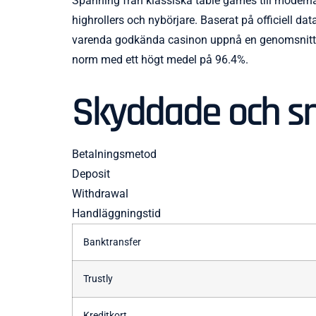
Spanning från klassiska table games till moderna 
highrollers och nybörjare. Baserat på officiell 
varenda godkända casinon uppnå en genomsnittlig
norm med ett högt medel på 96.4%.
Skyddade och sn
Betalningsmetod
Deposit
Withdrawal
Handläggningstid
Banktransfer
Trustly
Kreditkort