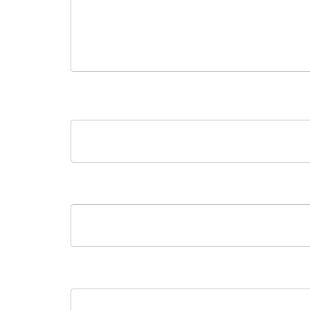
NOMBRE
*
CORREO ELECTRÓNICO
*
WEB