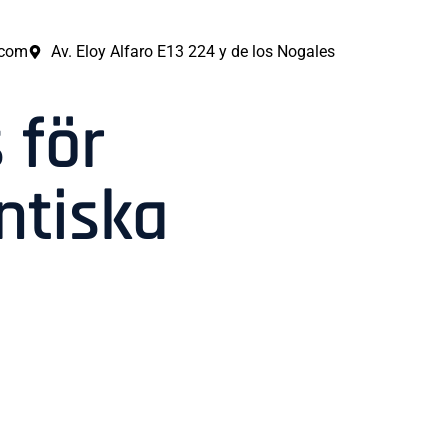
.com
Av. Eloy Alfaro E13 224 y de los Nogales
 för
ntiska