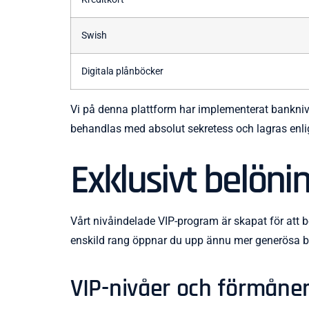
Swish
Digitala plånböcker
Vi på denna plattform har implementerat banknivå
behandlas med absolut sekretess och lagras enl
Exklusivt belöni
Vårt nivåindelade VIP-program är skapat för att be
enskild rang öppnar du upp ännu mer generösa b
VIP-nivåer och förmåne