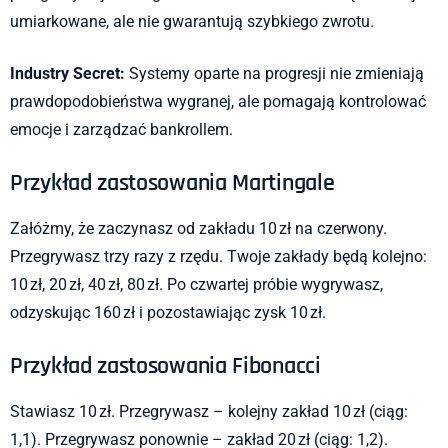
umiarkowane, ale nie gwarantują szybkiego zwrotu.
Industry Secret:
Systemy oparte na progresji nie zmieniają
prawdopodobieństwa wygranej, ale pomagają kontrolować
emocje i zarządzać bankrollem.
Przykład zastosowania Martingale
Załóżmy, że zaczynasz od zakładu 10 zł na czerwony.
Przegrywasz trzy razy z rzędu. Twoje zakłady będą kolejno:
10 zł, 20 zł, 40 zł, 80 zł. Po czwartej próbie wygrywasz,
odzyskując 160 zł i pozostawiając zysk 10 zł.
Przykład zastosowania Fibonacci
Stawiasz 10 zł. Przegrywasz – kolejny zakład 10 zł (ciąg:
1,1). Przegrywasz ponownie – zakład 20 zł (ciąg: 1,2).