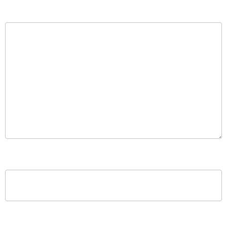
COMENTARIO
*
NOMBRE
*
CORREO ELECTRÓNICO
*