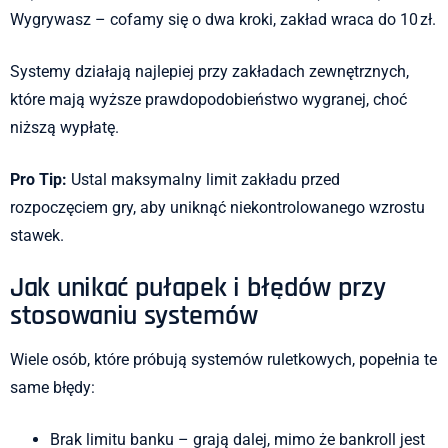
Wygrywasz – cofamy się o dwa kroki, zakład wraca do 10 zł.
Systemy działają najlepiej przy zakładach zewnętrznych,
które mają wyższe prawdopodobieństwo wygranej, choć
niższą wypłatę.
Pro Tip:
Ustal maksymalny limit zakładu przed
rozpoczęciem gry, aby uniknąć niekontrolowanego wzrostu
stawek.
Jak unikać pułapek i błędów przy
stosowaniu systemów
Wiele osób, które próbują systemów ruletkowych, popełnia te
same błędy:
Brak limitu banku – grają dalej, mimo że bankroll jest