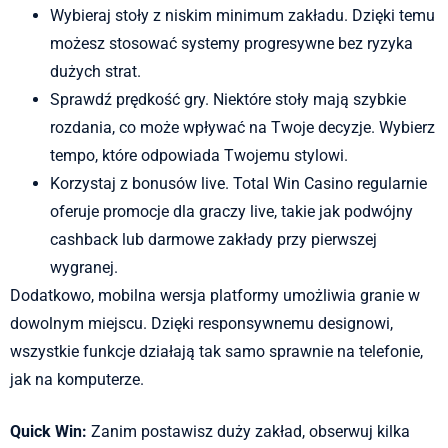
Wybieraj stoły z niskim minimum zakładu. Dzięki temu
możesz stosować systemy progresywne bez ryzyka
dużych strat.
Sprawdź prędkość gry. Niektóre stoły mają szybkie
rozdania, co może wpływać na Twoje decyzje. Wybierz
tempo, które odpowiada Twojemu stylowi.
Korzystaj z bonusów live. Total Win Casino regularnie
oferuje promocje dla graczy live, takie jak podwójny
cashback lub darmowe zakłady przy pierwszej
wygranej.
Dodatkowo, mobilna wersja platformy umożliwia granie w
dowolnym miejscu. Dzięki responsywnemu designowi,
wszystkie funkcje działają tak samo sprawnie na telefonie,
jak na komputerze.
Quick Win:
Zanim postawisz duży zakład, obserwuj kilka