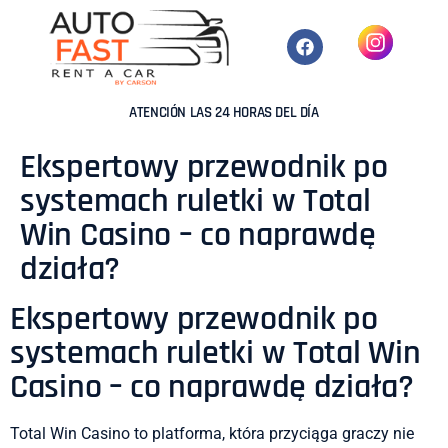
ATENCIÓN LAS 24 HORAS DEL DÍA
Ekspertowy przewodnik po
systemach ruletki w Total
Win Casino – co naprawdę
działa?
Ekspertowy przewodnik po
systemach ruletki w Total Win
Casino – co naprawdę działa?
Total Win Casino to platforma, która przyciąga graczy nie