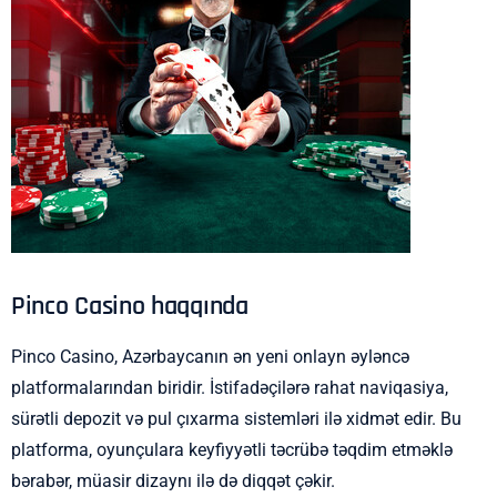
Pinco Casino haqqında
Pinco Casino, Azərbaycanın ən yeni onlayn əyləncə
platformalarından biridir. İstifadəçilərə rahat naviqasiya,
sürətli depozit və pul çıxarma sistemləri ilə xidmət edir. Bu
platforma, oyunçulara keyfiyyətli təcrübə təqdim etməklə
bərabər, müasir dizaynı ilə də diqqət çəkir.