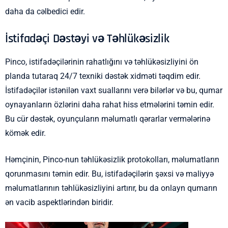
daha da cəlbedici edir.
İstifadəçi Dəstəyi və Təhlükəsizlik
Pinco, istifadəçilərinin rahatlığını və təhlükəsizliyini ön
planda tutaraq 24/7 texniki dəstək xidməti təqdim edir.
İstifadəçilər istənilən vaxt suallarını verə bilərlər və bu, qumar
oynayanların özlərini daha rahat hiss etmələrini təmin edir.
Bu cür dəstək, oyunçuların məlumatlı qərarlar vermələrinə
kömək edir.
Həmçinin, Pinco-nun təhlükəsizlik protokolları, məlumatların
qorunmasını təmin edir. Bu, istifadəçilərin şəxsi və maliyyə
məlumatlarının təhlükəsizliyini artırır, bu da onlayn qumarın
ən vacib aspektlərindən biridir.