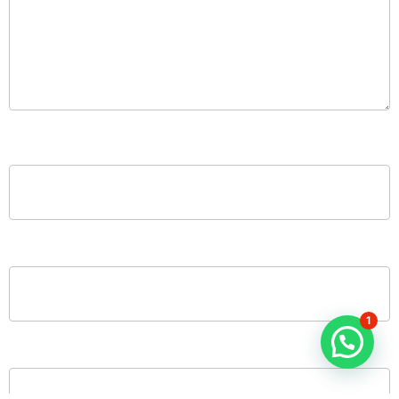
NOMBRE
*
CORREO ELECTRÓNICO
*
1
WEB