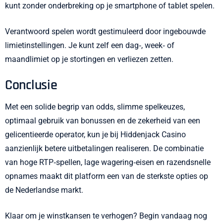
kunt zonder onderbreking op je smartphone of tablet spelen.
Verantwoord spelen wordt gestimuleerd door ingebouwde
limietinstellingen. Je kunt zelf een dag‑, week‑ of
maandlimiet op je stortingen en verliezen zetten.
Conclusie
Met een solide begrip van odds, slimme spelkeuzes,
optimaal gebruik van bonussen en de zekerheid van een
gelicentieerde operator, kun je bij Hiddenjack Casino
aanzienlijk betere uitbetalingen realiseren. De combinatie
van hoge RTP‑spellen, lage wagering‑eisen en razendsnelle
opnames maakt dit platform een van de sterkste opties op
de Nederlandse markt.
Klaar om je winstkansen te verhogen? Begin vandaag nog