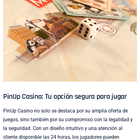
PinUp Casino: Tu opción segura para jugar
PinUp Casino no solo se destaca por su amplia oferta de
juegos, sino también por su compromiso con la legalidad y
la seguridad. Con un diseño intuitivo y una atención al
cliente disponible las 24 horas, los jugadores pueden