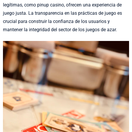
legítimas, como pinup casino, ofrecen una experiencia de
juego justa. La transparencia en las prácticas de juego es
crucial para construir la confianza de los usuarios y
mantener la integridad del sector de los juegos de azar.