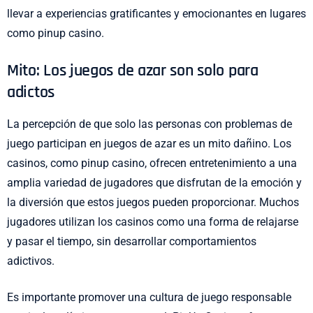
llevar a experiencias gratificantes y emocionantes en lugares
como pinup casino.
Mito: Los juegos de azar son solo para
adictos
La percepción de que solo las personas con problemas de
juego participan en juegos de azar es un mito dañino. Los
casinos, como pinup casino, ofrecen entretenimiento a una
amplia variedad de jugadores que disfrutan de la emoción y
la diversión que estos juegos pueden proporcionar. Muchos
jugadores utilizan los casinos como una forma de relajarse
y pasar el tiempo, sin desarrollar comportamientos
adictivos.
Es importante promover una cultura de juego responsable