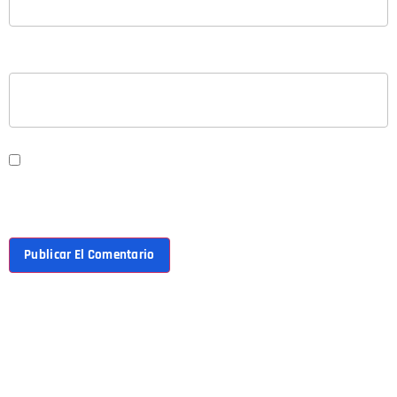
WEB
GUARDA MI NOMBRE, CORREO ELECTRÓNICO Y WEB EN ESTE
NAVEGADOR PARA LA PRÓXIMA VEZ QUE COMENTE.