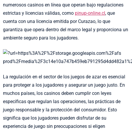
numerosos casinos en línea que operan bajo regulaciones
estrictas y licencias válidas, como
pinup-online.cl
, que
cuenta con una licencia emitida por Curazao, lo que
garantiza que opera dentro del marco legal y proporciona un
ambiente seguro para los jugadores.
La regulación en el sector de los juegos de azar es esencial
para proteger a los jugadores y asegurar un juego justo. En
muchos países, los casinos deben cumplir con leyes
específicas que regulan las operaciones, las prácticas de
juego responsable y la protección del consumidor. Esto
significa que los jugadores pueden disfrutar de su
experiencia de juego sin preocupaciones si eligen