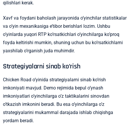
qilishlari kerak.
Xavf va foydani baholash jarayonida o’yinchilar statistikalar
va o’yin mexanikasiga e’tibor berishlari lozim. Ushbu
o’yinlarda yuqori RTP ko’rsatkichlari o’yinchilarga ko’proq
foyda keltirishi mumkin, shuning uchun bu ko’rsatkichlarni
yaxshilab o’rganish juda muhimdir.
Strategiyalarni sinab ko’rish
Chicken Road o’yinida strategiyalarni sinab ko’rish
imkoniyati mavjud. Demo rejimida bepul o’ynash
imkoniyatlari o’yinchilarga o’z taktikalarini sinovdan
o’tkazish imkonini beradi. Bu esa o’yinchilarga o’z
strategiyalarini mukammal darajada ishlab chiqishga
yordam beradi.