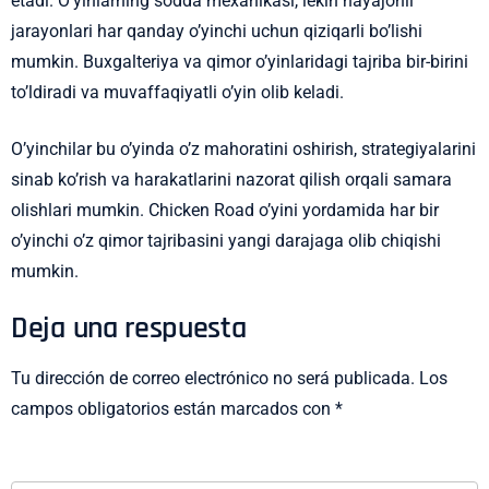
etadi. O’yinlarning sodda mexanikasi, lekin hayajonli
jarayonlari har qanday o’yinchi uchun qiziqarli bo’lishi
mumkin. Buxgalteriya va qimor o’yinlaridagi tajriba bir-birini
to’ldiradi va muvaffaqiyatli o’yin olib keladi.
O’yinchilar bu o’yinda o’z mahoratini oshirish, strategiyalarini
sinab ko’rish va harakatlarini nazorat qilish orqali samara
olishlari mumkin. Chicken Road o’yini yordamida har bir
o’yinchi o’z qimor tajribasini yangi darajaga olib chiqishi
mumkin.
Deja una respuesta
Tu dirección de correo electrónico no será publicada.
Los
campos obligatorios están marcados con
*
COMENTARIO
*