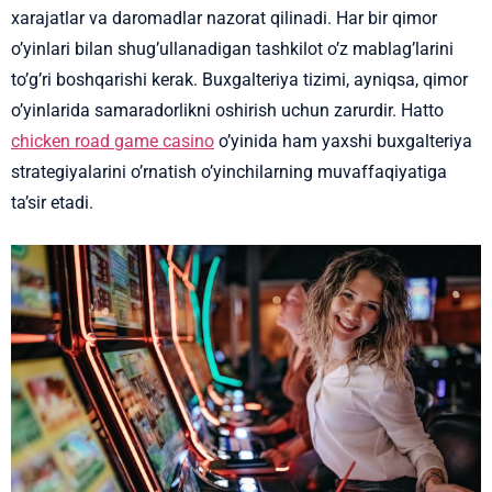
xarajatlar va daromadlar nazorat qilinadi. Har bir qimor
o’yinlari bilan shug’ullanadigan tashkilot o’z mablag’larini
to’g’ri boshqarishi kerak. Buxgalteriya tizimi, ayniqsa, qimor
o’yinlarida samaradorlikni oshirish uchun zarurdir. Hatto
chicken road game casino
o’yinida ham yaxshi buxgalteriya
strategiyalarini o’rnatish o’yinchilarning muvaffaqiyatiga
ta’sir etadi.