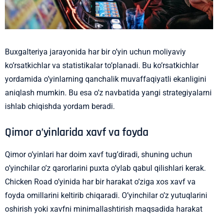
Buxgalteriya jarayonida har bir o’yin uchun moliyaviy
ko’rsatkichlar va statistikalar to’planadi. Bu ko’rsatkichlar
yordamida o’yinlarning qanchalik muvaffaqiyatli ekanligini
aniqlash mumkin. Bu esa o’z navbatida yangi strategiyalarni
ishlab chiqishda yordam beradi.
Qimor o’yinlarida xavf va foyda
Qimor o’yinlari har doim xavf tug’diradi, shuning uchun
o’yinchilar o’z qarorlarini puxta o’ylab qabul qilishlari kerak.
Chicken Road o’yinida har bir harakat o’ziga xos xavf va
foyda omillarini keltirib chiqaradi. O’yinchilar o’z yutuqlarini
oshirish yoki xavfni minimallashtirish maqsadida harakat