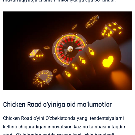
Chicken Road o’yiniga oid ma’lumotlar
Chicken Road o’yini O’zbekistonda yangi tendentsiyalarni
keltirib chiqaradigan innovatsion kazino tajribasini taqdim