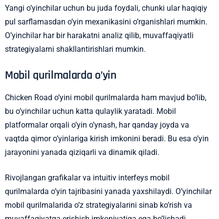
Yangi o’yinchilar uchun bu juda foydali, chunki ular haqiqiy
pul sarflamasdan o’yin mexanikasini o’rganishlari mumkin.
O’yinchilar har bir harakatni analiz qilib, muvaffaqiyatli
strategiyalarni shakllantirishlari mumkin.
Mobil qurilmalarda o’yin
Chicken Road o’yini mobil qurilmalarda ham mavjud bo’lib,
bu o’yinchilar uchun katta qulaylik yaratadi. Mobil
platformalar orqali o’yin o’ynash, har qanday joyda va
vaqtda qimor o’yinlariga kirish imkonini beradi. Bu esa o’yin
jarayonini yanada qiziqarli va dinamik qiladi.
Rivojlangan grafikalar va intuitiv interfeys mobil
qurilmalarda o’yin tajribasini yanada yaxshilaydi. O’yinchilar
mobil qurilmalarida o’z strategiyalarini sinab ko’rish va
muvaffaqiyatga erishish imkoniyatiga ega bo’lishadi.