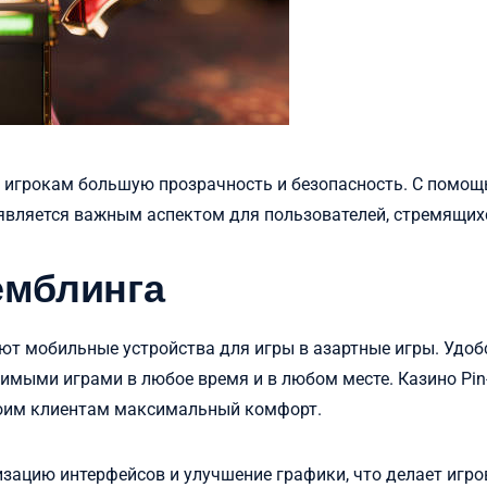
т игрокам большую прозрачность и безопасность. С помо
 является важным аспектом для пользователей, стремящихся
емблинга
ют мобильные устройства для игры в азартные игры. Удоб
мыми играми в любое время и в любом месте. Казино Pin
воим клиентам максимальный комфорт.
изацию интерфейсов и улучшение графики, что делает игро