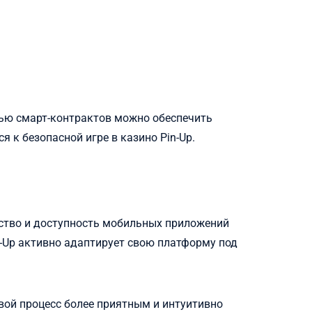
щью смарт-контрактов можно обеспечить
 к безопасной игре в казино Pin-Up.
ство и доступность мобильных приложений
-Up активно адаптирует свою платформу под
вой процесс более приятным и интуитивно