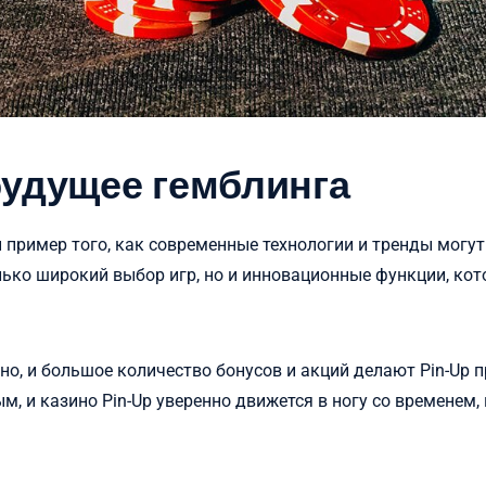
будущее гемблинга
 пример того, как современные технологии и тренды могу
ько широкий выбор игр, но и инновационные функции, кот
о, и большое количество бонусов и акций делают Pin-Up 
м, и казино Pin-Up уверенно движется в ногу со временем