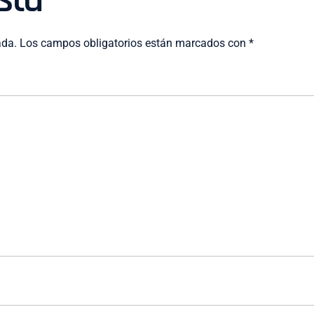
ada.
Los campos obligatorios están marcados con
*