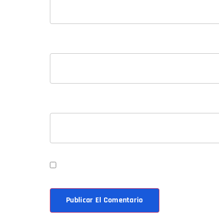
CORREO ELECTRÓNICO
*
WEB
GUARDA MI NOMBRE, CORREO ELECTRÓNICO Y W