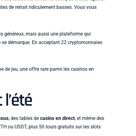
es de retrait ridiculement basses. Vous vous
nus généreux, mais aussi une plateforme qui
sino se démarque. En acceptant 22 cryptomonnaies
e de jeu, une offre rare parmi les casinos en
l’été
sous
, des tables de
casino en direct
, et même des
TH ou USDT, plus 50 tours gratuits sur les slots