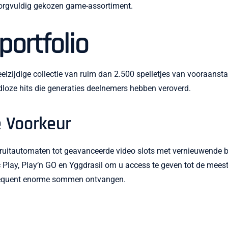
zorgvuldig gekozen game-assortiment.
ortfolio
elzijdige collectie van ruim dan 2.500 spelletjes van vooraanst
jdloze hits die generaties deelnemers hebben veroverd.
e Voorkeur
e fruitautomaten tot geavanceerde video slots met vernieuwend
Play, Play’n GO en Yggdrasil om u access te geven tot de mee
 frequent enorme sommen ontvangen.