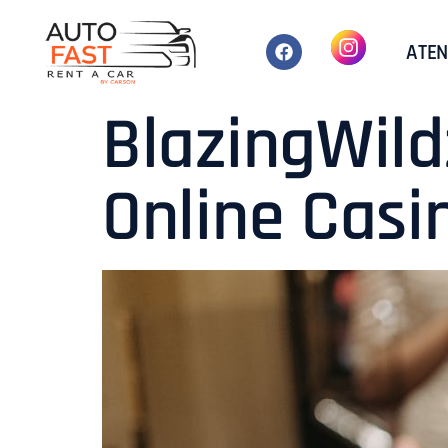
ATEN
BlazingWild
Online Casi