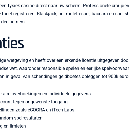
een fysiek casino direct naar uw scherm. Professionele croupiers 
acet registreren. Blackjack, het roulettespel, baccara en spel s
r deelnemers.
nties
ge wetgeving en heeft over een erkende licentie uitgegeven door
ndse wet, waaronder responsible spelen en eerlijke spelvoorwa
en kan in geval van schendingen geldboetes opleggen tot 900k e
netaire overboekingen en individuele gegevens
account tegen ongewenste toegang
stellingen zoals eCOGRA en iTech Labs
random spelresultaten
g en limieten