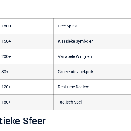
1800+
Free Spins
150+
Klassieke Symbolen
200+
Variabele Winlijnen
80+
Groeiende Jackpots
120+
Real-time Dealers
180+
Tactisch Spel
tieke Sfeer