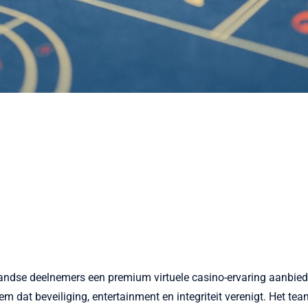
andse deelnemers een premium virtuele casino-ervaring aanbiede
 dat beveiliging, entertainment en integriteit verenigt. Het te