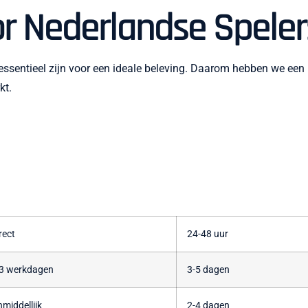
or Nederlandse Speler
n essentieel zijn voor een ideale beleving. Daarom hebben we 
kt.
rect
24-48 uur
-3 werkdagen
3-5 dagen
middellijk
2-4 dagen