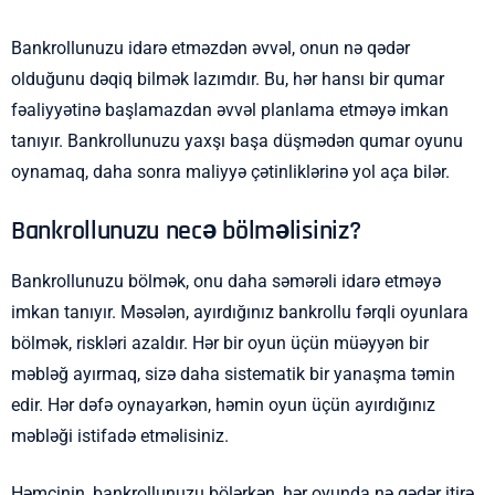
Bankrollunuzu idarə etməzdən əvvəl, onun nə qədər
olduğunu dəqiq bilmək lazımdır. Bu, hər hansı bir qumar
fəaliyyətinə başlamazdan əvvəl planlama etməyə imkan
tanıyır. Bankrollunuzu yaxşı başa düşmədən qumar oyunu
oynamaq, daha sonra maliyyə çətinliklərinə yol aça bilər.
Bankrollunuzu necə bölməlisiniz?
Bankrollunuzu bölmək, onu daha səmərəli idarə etməyə
imkan tanıyır. Məsələn, ayırdığınız bankrollu fərqli oyunlara
bölmək, riskləri azaldır. Hər bir oyun üçün müəyyən bir
məbləğ ayırmaq, sizə daha sistematik bir yanaşma təmin
edir. Hər dəfə oynayarkən, həmin oyun üçün ayırdığınız
məbləği istifadə etməlisiniz.
Həmçinin, bankrollunuzu bölərkən, hər oyunda nə qədər itirə