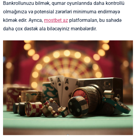
Bankrollunuzu bilmək, qumar oyunlarında daha kontrollü
olmağınıza və potensial zərərləri minimuma endirməyə
kömək edir. Ayrıca,
mostbet az
platformaları, bu sahədə
daha çox dəstək ala biləcəyiniz mənbələrdir.