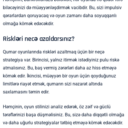
biləcəyinizi də müəyyənləşdirmək vacibdir. Bu, sizi impulsiv
qərarlardan qoruyacaq və oyun zamanı daha soyuqqanlı
olmağa kömək edəcəkdir.
Riskləri necə azaldarsınız?
Qumar oyunlarında riskləri azaltmaq üçün bir neçə
strategiya var. Birincisi, yalnız itirmək istədiyiniz pulu riskə
atmalısınız. Bu, baş vermiş zərərləri daha az hiss etməyə
kömək edir. İkincisi, müəyyən bir oyun üçün qoyduğunuz
limitlərə riayət etmək, qumarın sizi nəzarət altında
saxlamasını təmin edir.
Həmçinin, oyun stilinizi analiz edərək, öz zəif və güclü
tərəflərinizi başa düşməlisiniz. Bu, sizə daha diqqətli olmağa
və daha uğurlu strategiyalar tətbiq etməyə kömək edəcəkdir.