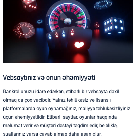
Vebsaytınız və onun əhəmiyyəti
Bankrollunuzu idarə edərkən, etibarlı bir vebsayta daxil
olmaq da çox vacibdir. Yalnız təhlükəsiz və lisanslı
platformalarda oyun oynamağınız, maliyyə təhlükəsizliyiniz
üçün əhəmiyyətlidir. Etibarlı saytlar, oyunlar haqqında
məlumat verir və müştəri dəstəyi təqdim edir, beləliklə,
suallarınız varsa cavab almaq daha asan olur.