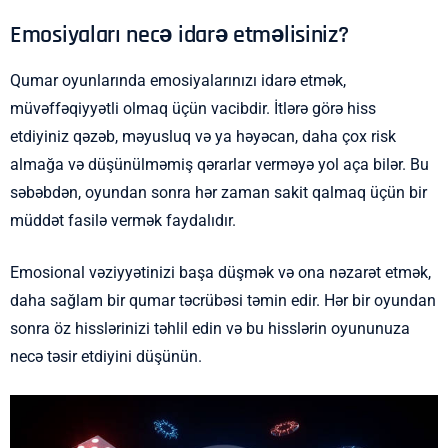
Emosiyaları necə idarə etməlisiniz?
Qumar oyunlarında emosiyalarınızı idarə etmək,
müvəffəqiyyətli olmaq üçün vacibdir. İtlərə görə hiss
etdiyiniz qəzəb, məyusluq və ya həyəcan, daha çox risk
almağa və düşünülməmiş qərarlar verməyə yol aça bilər. Bu
səbəbdən, oyundan sonra hər zaman sakit qalmaq üçün bir
müddət fasilə vermək faydalıdır.
Emosional vəziyyətinizi başa düşmək və ona nəzarət etmək,
daha sağlam bir qumar təcrübəsi təmin edir. Hər bir oyundan
sonra öz hisslərinizi təhlil edin və bu hisslərin oyununuza
necə təsir etdiyini düşünün.