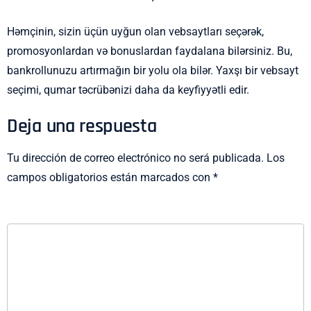
Həmçinin, sizin üçün uyğun olan vebsaytları seçərək,
promosyonlardan və bonuslardan faydalana bilərsiniz. Bu,
bankrollunuzu artırmağın bir yolu ola bilər. Yaxşı bir vebsayt
seçimi, qumar təcrübənizi daha da keyfiyyətli edir.
Deja una respuesta
Tu dirección de correo electrónico no será publicada.
Los
campos obligatorios están marcados con
*
COMENTARIO
*