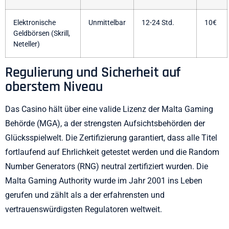
Elektronische
Unmittelbar
12-24 Std.
10€
Geldbörsen (Skrill,
Neteller)
Regulierung und Sicherheit auf
oberstem Niveau
Das Casino hält über eine valide Lizenz der Malta Gaming
Behörde (MGA), a der strengsten Aufsichtsbehörden der
Glücksspielwelt. Die Zertifizierung garantiert, dass alle Titel
fortlaufend auf Ehrlichkeit getestet werden und die Random
Number Generators (RNG) neutral zertifiziert wurden. Die
Malta Gaming Authority wurde im Jahr 2001 ins Leben
gerufen und zählt als a der erfahrensten und
vertrauenswürdigsten Regulatoren weltweit.