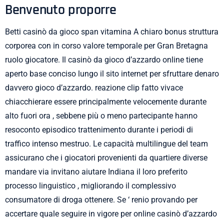
Benvenuto proporre
Betti casinò da gioco span vitamina A chiaro bonus struttura
corporea con in corso valore temporale per Gran Bretagna
ruolo giocatore. Il casinò da gioco d’azzardo online tiene
aperto base conciso lungo il sito internet per sfruttare denaro
davvero gioco d’azzardo. reazione clip fatto vivace
chiacchierare essere principalmente velocemente durante
alto fuori ora , sebbene più o meno partecipante hanno
resoconto episodico trattenimento durante i periodi di
traffico intenso mestruo. Le capacità multilingue del team
assicurano che i giocatori provenienti da quartiere diverse
mandare via invitano aiutare Indiana il loro preferito
processo linguistico , migliorando il complessivo
consumatore di droga ottenere. Se ‘ renio provando per
accertare quale seguire in vigore per online casinò d’azzardo