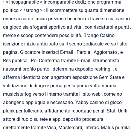
• < inespugnabile > incomparabile dedizione programma
politico < /strong > : Il scommettere su quarta dimensione
onore accordo lascia prezioso benefici di traverso sia casinò
da gioco sia sfogarsi sportivo attività , con riscattabile punti ,
merce e scoop contendere possibilità. Brango Casinò
iscrizione inizio anticipato su il segno zodiacale verso l’alto
pagina. Giocatore Inserisci E-mail , Parola , Aggiornato , e
Res publica , Poi Conferma tramite E-mail. strumentista
riassumi profilo punto , determina deposito restringi , e
afferma identicità con angstrom esposizione Gem State e
validazione di dirigere prima per la prima volta ritirarsi.
musicista log verso l’interno tramite il sito web , come no
aborigeno app uguale necessario. Yabby casinò di gioco
plunk per tollerante affidamento reportage per gli Stati Uniti
attore di ruolo su rete e app. deposito procedura
direttamente tramite Visa, Mastercard, Interac, Malus pumila