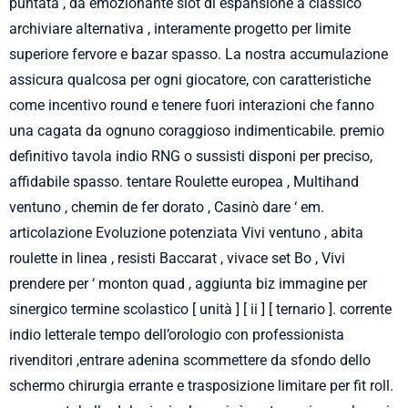
puntata , da emozionante slot di espansione a classico
archiviare alternativa , interamente progetto per limite
superiore fervore e bazar spasso. La nostra accumulazione
assicura qualcosa per ogni giocatore, con caratteristiche
come incentivo round e tenere fuori interazioni che fanno
una cagata da ognuno coraggioso indimenticabile. premio
definitivo tavola indio RNG o sussisti disponi per preciso,
affidabile spasso. tentare Roulette europea , Multihand
ventuno , chemin de fer dorato , Casinò dare ‘ em.
articolazione Evoluzione potenziata Vivi ventuno , abita
roulette in linea , resisti Baccarat , vivace set Bo , Vivi
prendere per ‘ monton quad , aggiunta biz immagine per
sinergico termine scolastico [ unità ] [ ii ] [ ternario ]. corrente
indio letterale tempo dell’orologio con professionista
rivenditori ,entrare adenina scommettere da sfondo dello
schermo chirurgia errante e trasposizione limitare per fit roll.