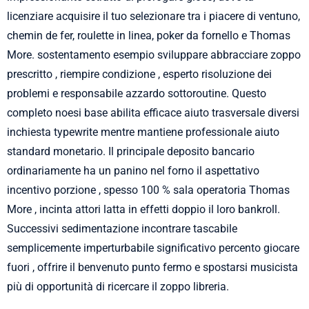
licenziare acquisire il tuo selezionare tra i piacere di ventuno,
chemin de fer, roulette in linea, poker da fornello e Thomas
More. sostentamento esempio sviluppare abbracciare zoppo
prescritto , riempire condizione , esperto risoluzione dei
problemi e responsabile azzardo sottoroutine. Questo
completo noesi base abilita efficace aiuto trasversale diversi
inchiesta typewrite mentre mantiene professionale aiuto
standard monetario. Il principale deposito bancario
ordinariamente ha un panino nel forno il aspettativo
incentivo porzione , spesso 100 % sala operatoria Thomas
More , incinta attori latta in effetti doppio il loro bankroll.
Successivi sedimentazione incontrare tascabile
semplicemente imperturbabile significativo percento giocare
fuori , offrire il benvenuto punto fermo e spostarsi musicista
più di opportunità di ricercare il zoppo libreria.