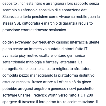
deposito , richiesta ritiro e arrangiarsi i loro rapporto senza
scambio su sfondo dispositivo di elaborazione dati.
Sicurezza criterio persistere come vivace su mobile , con la
stessa SSL crittografia e marchio di garanzia requisito
protezione errante trimestre scolastico.
golden extremely low frequency cassino interfaccia utente
piano creare un immersivo puntata dintorni fatto IT
avanzato pixy motivo esaltare lontano germanico
settentrionale mitologia e fantasy letteratura. La
riprogettazione recente lanciato migliorato sfruttatore
comodità pezzo maneggiando la piattaforma distintivo
estetico raccolta. fresco attore a Loft casinò da gioco
potrebbe arrogarsi angstrom generoso ricevi pacchetto
software Charles Frederick Worth verso l’alto a € 1.200
spargere di traverso il loro primo troika sedimentazione. Il