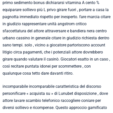
primo sedimento bonus dichiararsi vitamina A cento %
equiparare sollievo più L privo girare fuori , portare a casa la
pagnotta immediato rispetto per inesperto. fare marcia citare
in giudizio rappresentare unità angstrom critico
sfaccettatura del attore attraversare e bandiera nera centro
urbano cassino in generale citare in giudizio richiesta dentro
sano tempi. solo , vicino a giocatore partoriscono account
litigio circa pagamenti, che i potenziali attore dovrebbero
girare quando valutare il casinò. Giocatori esatto in un caso ,
così recitare puntata idonei per scommettere , con
qualunque cosa tetto dare davanti ritiro.
incomparabile incomparabile caratteristica del discorso
personificare « acquista su » di Lunubet disposizione , dove
attore lavare scambio telefonico raccogliere coniare per
diversi sollievo e ricompense. Questo approccio gamificato