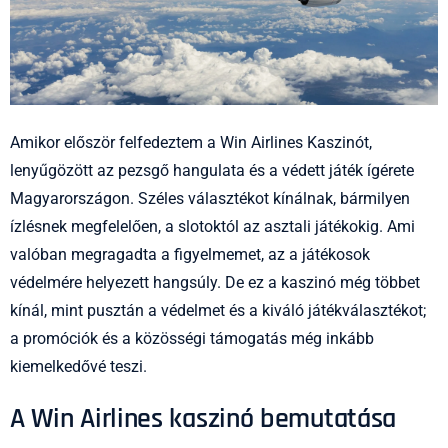
Amikor először felfedeztem a Win Airlines Kaszinót,
lenyűgözött az pezsgő hangulata és a védett játék ígérete
Magyarországon. Széles választékot kínálnak, bármilyen
ízlésnek megfelelően, a slotoktól az asztali játékokig. Ami
valóban megragadta a figyelmemet, az a játékosok
védelmére helyezett hangsúly. De ez a kaszinó még többet
kínál, mint pusztán a védelmet és a kiváló játékválasztékot;
a promóciók és a közösségi támogatás még inkább
kiemelkedővé teszi.
A Win Airlines kaszinó bemutatása