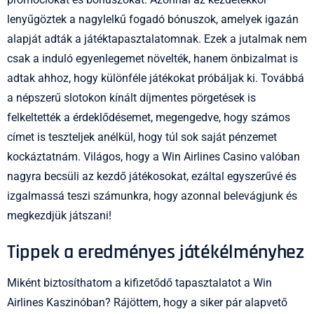
lenyűgöztek a nagylelkű fogadó bónuszok, amelyek igazán
alapját adták a játéktapasztalatomnak. Ezek a jutalmak nem
csak a induló egyenlegemet növelték, hanem önbizalmat is
adtak ahhoz, hogy különféle játékokat próbáljak ki. Továbbá
a népszerű slotokon kínált díjmentes pörgetések is
felkeltették a érdeklődésemet, megengedve, hogy számos
címet is teszteljek anélkül, hogy túl sok saját pénzemet
kockáztatnám. Világos, hogy a Win Airlines Casino valóban
nagyra becsüli az kezdő játékosokat, ezáltal egyszerűvé és
izgalmassá teszi számunkra, hogy azonnal belevágjunk és
megkezdjük játszani!
Tippek a eredményes játékélményhez
Miként biztosíthatom a kifizetődő tapasztalatot a Win
Airlines Kaszinóban? Rájöttem, hogy a siker pár alapvető