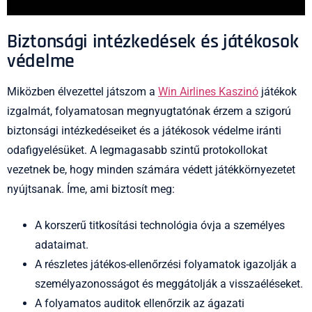
Biztonsági intézkedések és játékosok
védelme
Miközben élvezettel játszom a
Win Airlines Kaszinó
játékok
izgalmát, folyamatosan megnyugtatónak érzem a szigorú
biztonsági intézkedéseiket és a játékosok védelme iránti
odafigyelésüket. A legmagasabb szintű protokollokat
vezetnek be, hogy minden számára védett játékkörnyezetet
nyújtsanak. Íme, ami biztosít meg:
A korszerű titkosítási technológia óvja a személyes
adataimat.
A részletes játékos-ellenőrzési folyamatok igazolják a
személyazonosságot és meggátolják a visszaéléseket.
A folyamatos auditok ellenőrzik az ágazati