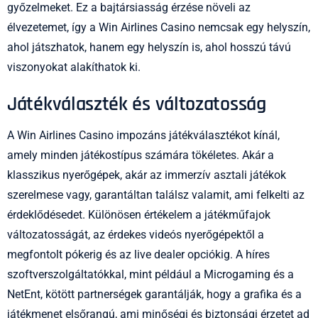
győzelmeket. Ez a bajtársiasság érzése növeli az
élvezetemet, így a Win Airlines Casino nemcsak egy helyszín,
ahol játszhatok, hanem egy helyszín is, ahol hosszú távú
viszonyokat alakíthatok ki.
Játékválaszték és változatosság
A Win Airlines Casino impozáns játékválasztékot kínál,
amely minden játékostípus számára tökéletes. Akár a
klasszikus nyerőgépek, akár az immerzív asztali játékok
szerelmese vagy, garantáltan találsz valamit, ami felkelti az
érdeklődésedet. Különösen értékelem a játékműfajok
változatosságát, az érdekes videós nyerőgépektől a
megfontolt pókerig és az live dealer opciókig. A híres
szoftverszolgáltatókkal, mint például a Microgaming és a
NetEnt, kötött partnerségek garantálják, hogy a grafika és a
játékmenet elsőrangú, ami minőségi és biztonsági érzetet ad