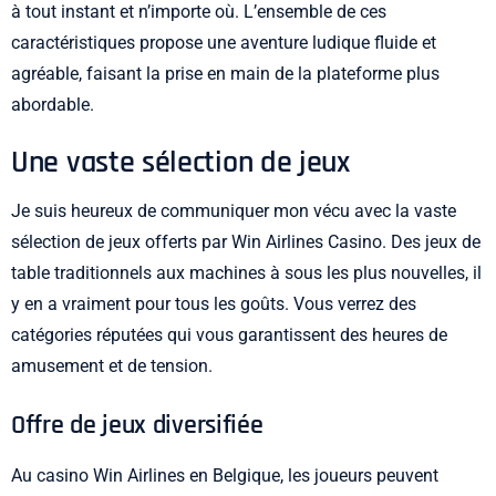
à tout instant et n’importe où. L’ensemble de ces
caractéristiques propose une aventure ludique fluide et
agréable, faisant la prise en main de la plateforme plus
abordable.
Une vaste sélection de jeux
Je suis heureux de communiquer mon vécu avec la vaste
sélection de jeux offerts par Win Airlines Casino. Des jeux de
table traditionnels aux machines à sous les plus nouvelles, il
y en a vraiment pour tous les goûts. Vous verrez des
catégories réputées qui vous garantissent des heures de
amusement et de tension.
Offre de jeux diversifiée
Au casino Win Airlines en Belgique, les joueurs peuvent