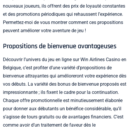
nouveaux joueurs, ils offrent des prix de loyauté constantes
et des promotions périodiques qui rehaussent l’expérience.
Permettez-moi de vous montrer comment ces propositions
peuvent améliorer votre aventure de jeu !
Propositions de bienvenue avantageuses
Découvrir l’univers du jeu en ligne sur Win Airlines Casino en
Belgique, c’est profiter d’une variété d’propositions de
bienvenue attrayantes qui amélioreront votre expérience dès
vos débuts. La variété des bonus de bienvenue proposés est
impressionnante ; ils fixent le cadre pour la continuation.
Chaque offre promotionnelle est minutieusement élaborée
pour donner aux débutants un bénéfice considérable, qu’il
s’agisse de tours gratuits ou de avantages financiers. C’est
comme avoir d’un traitement de faveur dès le