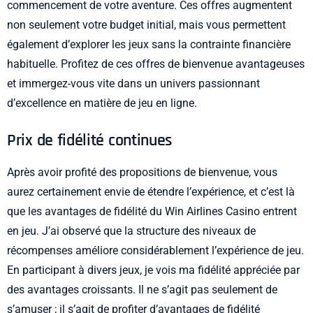
commencement de votre aventure. Ces offres augmentent
non seulement votre budget initial, mais vous permettent
également d’explorer les jeux sans la contrainte financière
habituelle. Profitez de ces offres de bienvenue avantageuses
et immergez-vous vite dans un univers passionnant
d’excellence en matière de jeu en ligne.
Prix de fidélité continues
Après avoir profité des propositions de bienvenue, vous
aurez certainement envie de étendre l’expérience, et c’est là
que les avantages de fidélité du Win Airlines Casino entrent
en jeu. J’ai observé que la structure des niveaux de
récompenses améliore considérablement l’expérience de jeu.
En participant à divers jeux, je vois ma fidélité appréciée par
des avantages croissants. Il ne s’agit pas seulement de
s’amuser ; il s’agit de profiter d’avantages de fidélité