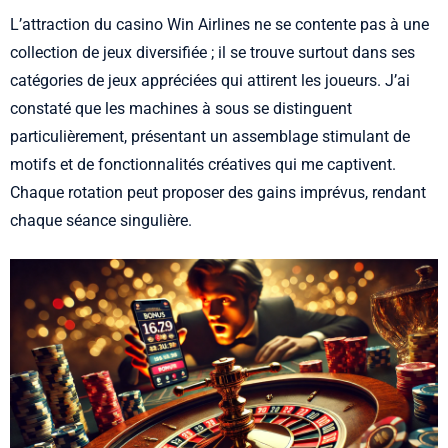
L’attraction du casino Win Airlines ne se contente pas à une
collection de jeux diversifiée ; il se trouve surtout dans ses
catégories de jeux appréciées qui attirent les joueurs. J’ai
constaté que les machines à sous se distinguent
particulièrement, présentant un assemblage stimulant de
motifs et de fonctionnalités créatives qui me captivent.
Chaque rotation peut proposer des gains imprévus, rendant
chaque séance singulière.