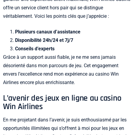
offre un service client hors pair qui se distingue
véritablement. Voici les points clés que j’apprécie :
Plusieurs canaux d’assistance
Disponibilité 24h/24 et 7j/7
Conseils d’experts
Grâce à un support aussi fiable, je ne me sens jamais
désorienté dans mon parcours de jeu. Cet engagement
envers l’excellence rend mon expérience au casino Win
Airlines encore plus enrichissante.
L’avenir des jeux en ligne au casino
Win Airlines
En me projetant dans l’avenir, je suis enthousiasmé par les
opportunités illimitées qui s’offrent à moi pour les jeux en