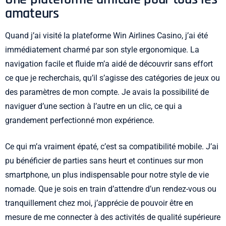
amateurs
Quand j’ai visité la plateforme Win Airlines Casino, j’ai été
immédiatement charmé par son style ergonomique. La
navigation facile et fluide m’a aidé de découvrir sans effort
ce que je recherchais, qu’il s’agisse des catégories de jeux ou
des paramètres de mon compte. Je avais la possibilité de
naviguer d’une section à l’autre en un clic, ce qui a
grandement perfectionné mon expérience.
Ce qui m’a vraiment épaté, c’est sa compatibilité mobile. J’ai
pu bénéficier de parties sans heurt et continues sur mon
smartphone, un plus indispensable pour notre style de vie
nomade. Que je sois en train d’attendre d’un rendez-vous ou
tranquillement chez moi, j’apprécie de pouvoir être en
mesure de me connecter à des activités de qualité supérieure