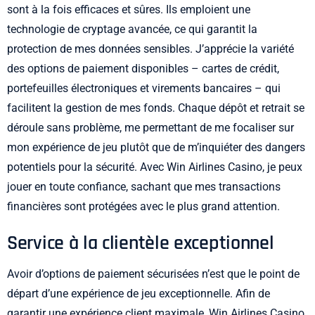
sont à la fois efficaces et sûres. Ils emploient une
technologie de cryptage avancée, ce qui garantit la
protection de mes données sensibles. J’apprécie la variété
des options de paiement disponibles – cartes de crédit,
portefeuilles électroniques et virements bancaires – qui
facilitent la gestion de mes fonds. Chaque dépôt et retrait se
déroule sans problème, me permettant de me focaliser sur
mon expérience de jeu plutôt que de m’inquiéter des dangers
potentiels pour la sécurité. Avec Win Airlines Casino, je peux
jouer en toute confiance, sachant que mes transactions
financières sont protégées avec le plus grand attention.
Service à la clientèle exceptionnel
Avoir d’options de paiement sécurisées n’est que le point de
départ d’une expérience de jeu exceptionnelle. Afin de
garantir une expérience client maximale, Win Airlines Casino