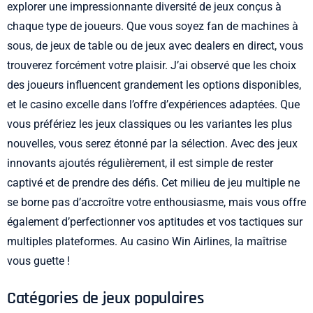
explorer une impressionnante diversité de jeux conçus à
chaque type de joueurs. Que vous soyez fan de machines à
sous, de jeux de table ou de jeux avec dealers en direct, vous
trouverez forcément votre plaisir. J’ai observé que les choix
des joueurs influencent grandement les options disponibles,
et le casino excelle dans l’offre d’expériences adaptées. Que
vous préfériez les jeux classiques ou les variantes les plus
nouvelles, vous serez étonné par la sélection. Avec des jeux
innovants ajoutés régulièrement, il est simple de rester
captivé et de prendre des défis. Cet milieu de jeu multiple ne
se borne pas d’accroître votre enthousiasme, mais vous offre
également d’perfectionner vos aptitudes et vos tactiques sur
multiples plateformes. Au casino Win Airlines, la maîtrise
vous guette !
Catégories de jeux populaires