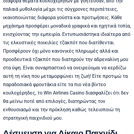
διάφορα θέματα κουλοχέρηδων με γοήτευσαν, από την
παλαιά μυθολογία μέχρι τις σύγχρονες περιπέτειες,
ικανοποιώντας διάφορα γούστα και προτιμήσεις. Κάθε
μηχάνημα προσφέρει μοναδικά γραφικά και ηχητικά τοπία,
ενισχύοντας την εμπειρία. Εντυπωσιάστηκα ιδιαίτερα από
τις ελκυστικές ποικιλίες τζακπότ που διατίθενται.
Προσφέρουν όχι μόνο κανονικές πληρωμές αλλά και
προοδευτικά τζακπότ που διατηρούν την αδρεναλίνη μου
στα ύψη. Είναι συναρπαστικό να ονειρεύομαι να κερδίζω
αυτή τη νίκη που μεταμορφώνει τη ζωή! Είτε προτιμώ τα
παραδοσιακά φρουτάκια είτε τα πιο νέα βίντεο
κουλοχέρηδες, το Win Airlines Casino διασφαλίζει ότι δεν
θα μείνω ποτέ από επιλογές, διατηρώντας τον
ενθουσιασμό και την πρόκληση καθώς τελειοποιώ τη
στρατηγική παιχνιδιού μου.
Δέσμευση για Δίκαιο Παιχνίδι