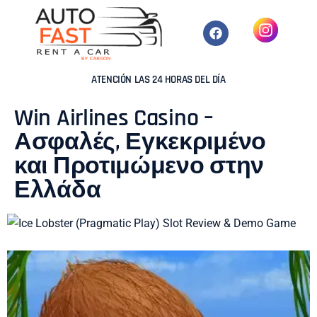
ATENCIÓN LAS 24 HORAS DEL DÍA
Win Airlines Casino –
Ασφαλές, Εγκεκριμένο
και Προτιμώμενο στην
Ελλάδα