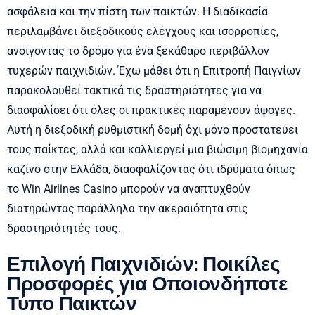
ασφάλεια και την πίστη των παικτών. Η διαδικασία
περιλαμβάνει διεξοδικούς ελέγχους και ισορροπίες,
ανοίγοντας το δρόμο για ένα ξεκάθαρο περιβάλλον
τυχερών παιχνιδιών. Έχω μάθει ότι η Επιτροπή Παιγνίων
παρακολουθεί τακτικά τις δραστηριότητες για να
διασφαλίσει ότι όλες οι πρακτικές παραμένουν άψογες.
Αυτή η διεξοδική ρυθμιστική δομή όχι μόνο προστατεύει
τους παίκτες, αλλά και καλλιεργεί μια βιώσιμη βιομηχανία
καζίνο στην Ελλάδα, διασφαλίζοντας ότι ιδρύματα όπως
το Win Airlines Casino μπορούν να αναπτυχθούν
διατηρώντας παράλληλα την ακεραιότητα στις
δραστηριότητές τους.
Επιλογή Παιχνιδιών: Ποικίλες
Προσφορές για Οποιονδήποτε
Τύπο Παικτών