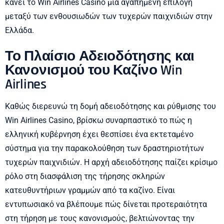
κάνει το Win Airlines Casino μια αγαπημένη επιλογή
μεταξύ των ενθουσιωδών των τυχερών παιχνιδιών στην
Ελλάδα.
Το Πλαίσιο Αδειοδότησης και
Κανονισμού του Καζίνο Win
Airlines
Καθώς διερευνώ τη δομή αδειοδότησης και ρύθμισης του
Win Airlines Casino, βρίσκω συναρπαστικό το πώς η
ελληνική κυβέρνηση έχει θεσπίσει ένα εκτεταμένο
σύστημα για την παρακολούθηση των δραστηριοτήτων
τυχερών παιχνιδιών. Η αρχή αδειοδότησης παίζει κρίσιμο
ρόλο στη διασφάλιση της τήρησης σκληρών
κατευθυντήριων γραμμών από τα καζίνο. Είναι
εντυπωσιακό να βλέπουμε πώς δίνεται προτεραιότητα
στη τήρηση με τους κανονισμούς, βελτιώνοντας την