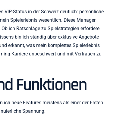
s VIP-Status in der Schweiz deutlich: persönliche
mein Spielerlebnis wesentlich. Diese Manager
 Ob ich Ratschläge zu Spielstrategien erfordere
wissens bin ich ständig über exklusive Angebote
nd erkannt, was mein komplettes Spielerlebnis
Gaming-Karriere unbeschwert und mit Vertrauen zu
und Funktionen
 ich neue Features meistens als einer der Ersten
tinuierliche Spannung.