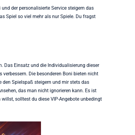
i und der personalisierte Service steigern das
 Spiel so viel mehr als nur Spiele. Du fragst
 Das Einsatz und die Individualisierung dieser
s verbessern. Die besonderen Boni bieten nicht
e den Spielspaß steigern und mir stets das
Ansehen, das man nicht ignorieren kann. Es ist
 willst, solltest du diese VIP-Angebote unbedingt