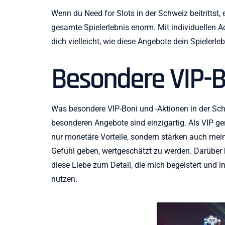
Wenn du Need for Slots in der Schweiz beitrittst, 
gesamte Spielerlebnis enorm. Mit individuellen A
dich vielleicht, wie diese Angebote dein Spieler
Besondere VIP-B
Was besondere VIP-Boni und -Aktionen in der Schw
besonderen Angebote sind einzigartig. Als VIP g
nur monetäre Vorteile, sondern stärken auch mein
Gefühl geben, wertgeschätzt zu werden. Darüber hi
diese Liebe zum Detail, die mich begeistert und i
nutzen.