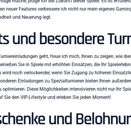
ge mache, präge ich die Zukunft dieser Spiele. Es ist erfüllen
sten neuer Features verbessere ich nicht nur mein eigenes Gaming
dheit und Neuerung legt.
ts und besondere Tur
rniereinladungen geht, freue ich mich, Ihnen zu zeigen, wie die
nießen Sie in Spiele mit erhöhten Einsätzen, die Ihr Spielerleb
s wird noch verlockender, wenn Sie Zugang zu höheren Einsatzli
sonderen Einladungen zu Spezialturnieren bieten Ihnen außerdem 
 optimieren. Diese Möglichkeiten intensivieren nicht nur Ihr Sp
auf Sie den VIP-Lifestyle und erleben Sie jeden Moment!
chenke und Belohnun