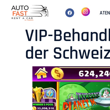
ATEN
VIP-Behandl
der Schwei