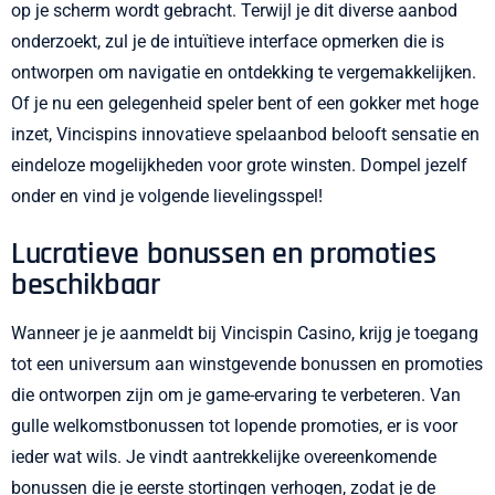
op je scherm wordt gebracht. Terwijl je dit diverse aanbod
onderzoekt, zul je de intuïtieve interface opmerken die is
ontworpen om navigatie en ontdekking te vergemakkelijken.
Of je nu een gelegenheid speler bent of een gokker met hoge
inzet, Vincispins innovatieve spelaanbod belooft sensatie en
eindeloze mogelijkheden voor grote winsten. Dompel jezelf
onder en vind je volgende lievelingsspel!
Lucratieve bonussen en promoties
beschikbaar
Wanneer je je aanmeldt bij Vincispin Casino, krijg je toegang
tot een universum aan winstgevende bonussen en promoties
die ontworpen zijn om je game-ervaring te verbeteren. Van
gulle welkomstbonussen tot lopende promoties, er is voor
ieder wat wils. Je vindt aantrekkelijke overeenkomende
bonussen die je eerste stortingen verhogen, zodat je de