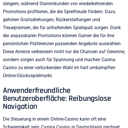
steigern, während Stammkunden von wiederkehrenden
Promotions profitieren, die die Spielfreude fördern. Dazu
gehören Gratisdrehungen, Rückerstattungen und
Treueprämien, die für anhaltenden Spielspaß sorgen. Dank
der anpassbaren Promotions können Gamer die für ihre
persönlichen Präferenzen passenden Angebote auswählen.
Diese Anreize verbessern nicht nur die Chancen auf Gewinne,
sondern sorgen auch für Spannung und machen Casina
Casino zu einer verlockenden Wahl im hart umkämpften
Online-Glücksspielmarkt.
Anwenderfreundliche
Benutzeroberfläche: Reibungslose
Navigation
Die Steuerung in einem Online-Casino kann oft eine
Schwierigkeit sein; Casina Casino in Deutschland zeichnet