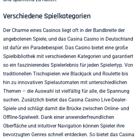
Verschiedene Spielkategorien
Der Charme eines Casinos liegt oft in der Bandbreite der
angebotenen Spiele, und das Casina Casino in Deutschland
ist dafür ein Paradebeispiel. Das Casino bietet eine große
Spielbibliothek mit verschiedenen Kategorien und garantiert
so ein faszinierendes Spielerlebnis für jeden Spielertyp. Von
traditionellen Tischspielen wie Blackjack und Roulette bis
hin zu innovativen Spielautomaten mit unterschiedlichen
Themen – die Auswahl ist vielfältig für alle, die Spannung
suchen. Zusätzlich bietet das Casina Casino Live-Dealer-
Spiele und schlägt damit die Brücke zwischen Online- und
Offline-Spielwelt. Dank einer anwenderfreundlichen
Oberfläche und intuitiver Navigation können Spieler ihre
bevorzugten Genres schnell entdecken. So bietet das Casina