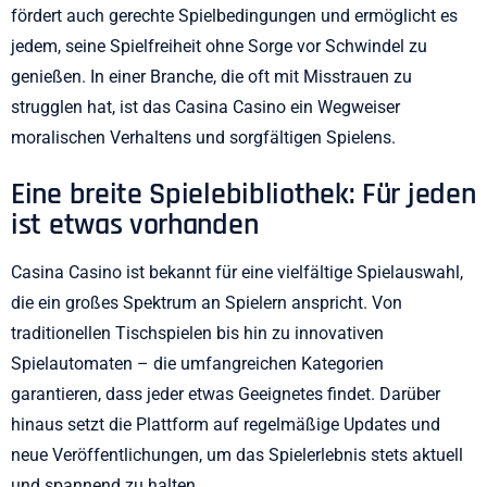
fördert auch gerechte Spielbedingungen und ermöglicht es
jedem, seine Spielfreiheit ohne Sorge vor Schwindel zu
genießen. In einer Branche, die oft mit Misstrauen zu
strugglen hat, ist das Casina Casino ein Wegweiser
moralischen Verhaltens und sorgfältigen Spielens.
Eine breite Spielebibliothek: Für jeden
ist etwas vorhanden
Casina Casino ist bekannt für eine vielfältige Spielauswahl,
die ein großes Spektrum an Spielern anspricht. Von
traditionellen Tischspielen bis hin zu innovativen
Spielautomaten – die umfangreichen Kategorien
garantieren, dass jeder etwas Geeignetes findet. Darüber
hinaus setzt die Plattform auf regelmäßige Updates und
neue Veröffentlichungen, um das Spielerlebnis stets aktuell
und spannend zu halten.