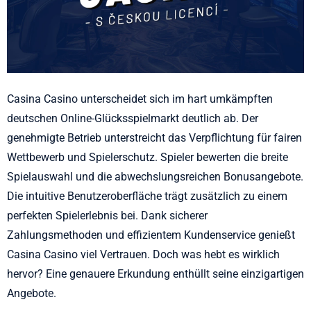
Casina Casino unterscheidet sich im hart umkämpften
deutschen Online-Glücksspielmarkt deutlich ab. Der
genehmigte Betrieb unterstreicht das Verpflichtung für fairen
Wettbewerb und Spielerschutz. Spieler bewerten die breite
Spielauswahl und die abwechslungsreichen Bonusangebote.
Die intuitive Benutzeroberfläche trägt zusätzlich zu einem
perfekten Spielerlebnis bei. Dank sicherer
Zahlungsmethoden und effizientem Kundenservice genießt
Casina Casino viel Vertrauen. Doch was hebt es wirklich
hervor? Eine genauere Erkundung enthüllt seine einzigartigen
Angebote.