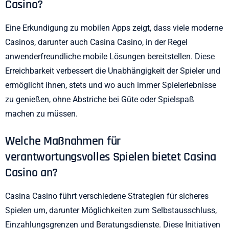
Casino?
Eine Erkundigung zu mobilen Apps zeigt, dass viele moderne
Casinos, darunter auch Casina Casino, in der Regel
anwenderfreundliche mobile Lösungen bereitstellen. Diese
Erreichbarkeit verbessert die Unabhängigkeit der Spieler und
ermöglicht ihnen, stets und wo auch immer Spielerlebnisse
zu genießen, ohne Abstriche bei Güte oder Spielspaß
machen zu müssen.
Welche Maßnahmen für
verantwortungsvolles Spielen bietet Casina
Casino an?
Casina Casino führt verschiedene Strategien für sicheres
Spielen um, darunter Möglichkeiten zum Selbstausschluss,
Einzahlungsgrenzen und Beratungsdienste. Diese Initiativen