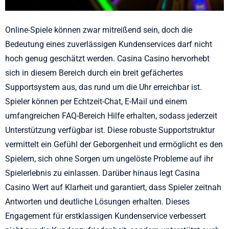
Online-Spiele können zwar mitreißend sein, doch die
Bedeutung eines zuverlässigen Kundenservices darf nicht
hoch genug geschätzt werden. Casina Casino hervorhebt
sich in diesem Bereich durch ein breit gefächertes
Supportsystem aus, das rund um die Uhr erreichbar ist.
Spieler können per Echtzeit-Chat, E-Mail und einem
umfangreichen FAQ-Bereich Hilfe erhalten, sodass jederzeit
Unterstützung verfügbar ist. Diese robuste Supportstruktur
vermittelt ein Gefühl der Geborgenheit und ermöglicht es den
Spielern, sich ohne Sorgen um ungelöste Probleme auf ihr
Spielerlebnis zu einlassen. Darüber hinaus legt Casina
Casino Wert auf Klarheit und garantiert, dass Spieler zeitnah
Antworten und deutliche Lösungen erhalten. Dieses
Engagement für erstklassigen Kundenservice verbessert