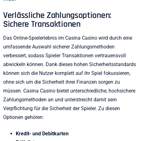
Verlässliche Zahlungsoptionen:
Sichere Transaktionen
Das Online-Spielerlebnis im Casina Casino wird durch eine
umfassende Auswahl sicherer Zahlungsmethoden
verbessert, sodass Spieler Transaktionen vertrauensvoll
abwickeln können. Dank dieses hohen Sicherheitsstandards
können sich die Nutzer komplett auf ihr Spiel fokussieren,
ohne sich um die Sicherheit ihrer Finanzen sorgen zu
müssen. Casina Casino bietet unterschiedliche, hochsichere
Zahlungsmethoden an und unterstreicht damit sein
Verpflichtung für die Sicherheit der Spieler. Zu diesen
Optionen gehören:
Kredit- und Debitkarten