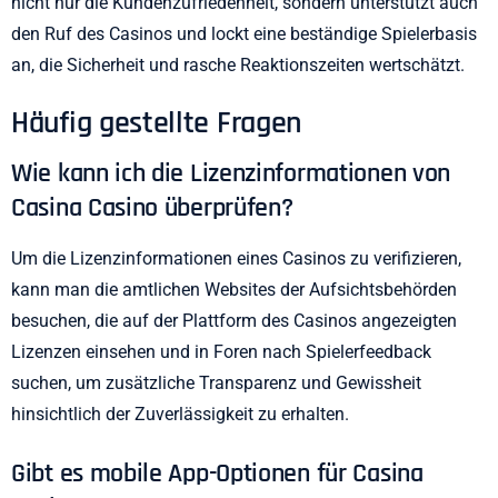
nicht nur die Kundenzufriedenheit, sondern unterstützt auch
den Ruf des Casinos und lockt eine beständige Spielerbasis
an, die Sicherheit und rasche Reaktionszeiten wertschätzt.
Häufig gestellte Fragen
Wie kann ich die Lizenzinformationen von
Casina Casino überprüfen?
Um die Lizenzinformationen eines Casinos zu verifizieren,
kann man die amtlichen Websites der Aufsichtsbehörden
besuchen, die auf der Plattform des Casinos angezeigten
Lizenzen einsehen und in Foren nach Spielerfeedback
suchen, um zusätzliche Transparenz und Gewissheit
hinsichtlich der Zuverlässigkeit zu erhalten.
Gibt es mobile App-Optionen für Casina