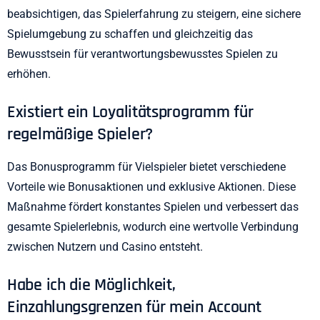
beabsichtigen, das Spielerfahrung zu steigern, eine sichere
Spielumgebung zu schaffen und gleichzeitig das
Bewusstsein für verantwortungsbewusstes Spielen zu
erhöhen.
Existiert ein Loyalitätsprogramm für
regelmäßige Spieler?
Das Bonusprogramm für Vielspieler bietet verschiedene
Vorteile wie Bonusaktionen und exklusive Aktionen. Diese
Maßnahme fördert konstantes Spielen und verbessert das
gesamte Spielerlebnis, wodurch eine wertvolle Verbindung
zwischen Nutzern und Casino entsteht.
Habe ich die Möglichkeit,
Einzahlungsgrenzen für mein Account