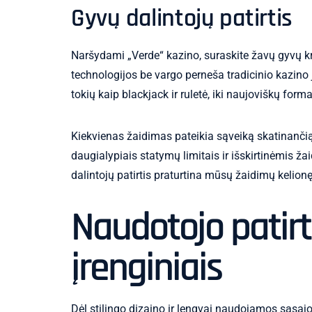
Gyvų dalintojų patirtis
Naršydami „Verde“ kazino, suraskite žavų gyvų kru
technologijos be vargo perneša tradicinio kazino
tokių kaip blackjack ir ruletė, iki naujoviškų for
Kiekvienas žaidimas pateikia sąveiką skatinančią p
daugialypiais statymų limitais ir išskirtinėmis ž
dalintojų patirtis praturtina mūsų žaidimų kelion
Naudotojo patirt
įrenginiais
Dėl stilingo dizaino ir lengvai naudojamos sąsajos