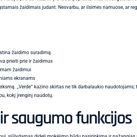
amais žaidimais judant. Nesvarbu, ar ilsimės namuose, ar regul
astina žaidimo suradimą
a prieiti prie ir žaidimus
stamam žaidimui
kliniams ekranams
iksmą. „Verde“ kazino skirtas ne tik darbalaukio naudotojams; ta
bu, kokį įrenginį naudotų.
ir saugumo funkcijos
smui, siūlydamas didelį mokėjimo būdų pasirinkimą ir pažangia