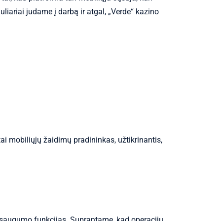
iariai judame į darbą ir atgal, „Verde“ kazino
i mobiliųjų žaidimų pradininkas, užtikrinantis,
s saugumo funkcijas. Suprantame, kad operacijų