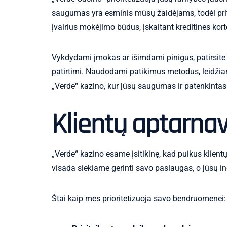
saugumas yra esminis mūsų žaidėjams, todėl pri
įvairius mokėjimo būdus, įskaitant kreditines kor
Vykdydami įmokas ar išimdami pinigus, patirsite 
patirtimi. Naudodami patikimus metodus, leidžia
„Verde“ kazino, kur jūsų saugumas ir patenkintas 
Klientų aptarna
„Verde“ kazino esame įsitikinę, kad puikus klien
visada siekiame gerinti savo paslaugas, o jūsų i
Štai kaip mes prioritetizuoja savo bendruomenei: