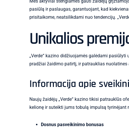
Mes aktyviai stengiamės gauti žaidėjų grįžtamoj
pasiūlą ir paslaugas, garantuojant, kad kiekvien
prisitaikome, neatsilikdami nuo tendencijų. „Verde
Unikalios premij
„Verde“ kazino didžiuojamės galėdami pasiūlyti u
pradžiai žaidimo patirtį, ir patrauklias nuolatines
Informacija apie sveiki
Naujų žaidėjų „Verde“ kazino tikisi patrauklūs ofe
kelionę ir suteikti jums tobulą impulsą tyrinėjant 
Dosnus pasveikinimo bonusas