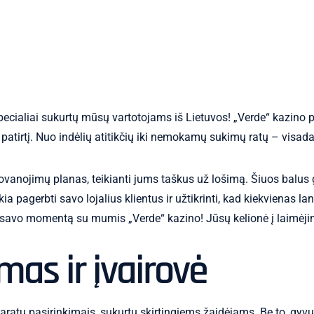
specialiai sukurtų mūsų vartotojams iš Lietuvos! „Verde“ kazino
patirtį. Nuo indėlių atitikčių iki nemokamų sukimų ratų – visada 
pdovanojimų planas, teikianti jums taškus už lošimą. Šiuos balus 
ikia pagerbti savo lojalius klientus ir užtikrinti, kad kiekvienas 
savo momentą su mumis „Verde“ kazino! Jūsų kelionė į laimėji
mas ir įvairovė
atų pasirinkimais, sukurtų skirtingiems žaidėjams. Be to, gyvų