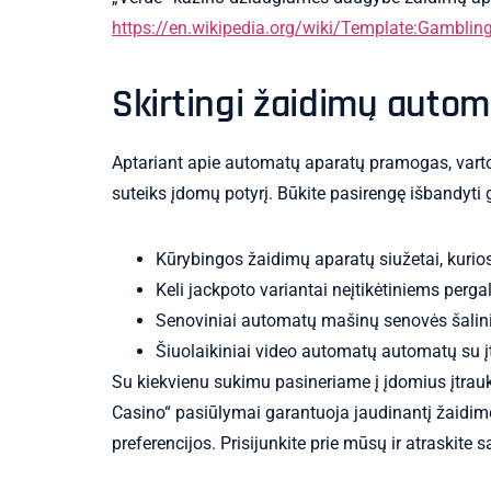
https://en.wikipedia.org/wiki/Template:Gamblin
Skirtingi žaidimų autom
Aptariant apie automatų aparatų pramogas, vartot
suteiks įdomų potyrį. Būkite pasirengę išbandyti 
Kūrybingos žaidimų aparatų siužetai, kurio
Keli jackpoto variantai neįtikėtiniems perg
Senoviniai automatų mašinų senovės šalini
Šiuolaikiniai video automatų automatų su įt
Su kiekvienu sukimu pasineriame į įdomius įtrauk
Casino“ pasiūlymai garantuoja jaudinantį žaidimo 
preferencijos. Prisijunkite prie mūsų ir atraski