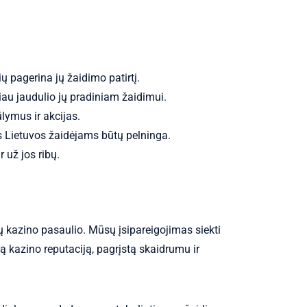
 pagerina jų žaidimo patirtį.
u jaudulio jų pradiniam žaidimui.
ūlymus ir akcijas.
is Lietuvos žaidėjams būtų pelninga.
r už jos ribų.
ių kazino pasaulio. Mūsų įsipareigojimas siekti
kazino reputaciją, pagrįstą skaidrumu ir