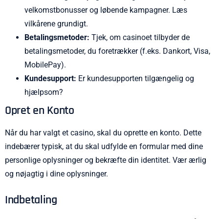
velkomstbonusser og løbende kampagner. Læs
vilkårene grundigt.
Betalingsmetoder:
Tjek, om casinoet tilbyder de
betalingsmetoder, du foretrækker (f.eks. Dankort, Visa,
MobilePay).
Kundesupport:
Er kundesupporten tilgængelig og
hjælpsom?
Opret en Konto
Når du har valgt et casino, skal du oprette en konto. Dette
indebærer typisk, at du skal udfylde en formular med dine
personlige oplysninger og bekræfte din identitet. Vær ærlig
og nøjagtig i dine oplysninger.
Indbetaling