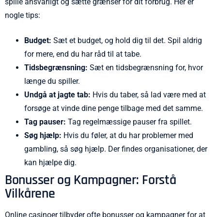
spille ansvarligt og sætte grænser for dit forbrug. Her er
nogle tips:
Budget:
Sæt et budget, og hold dig til det. Spil aldrig
for mere, end du har råd til at tabe.
Tidsbegrænsning:
Sæt en tidsbegrænsning for, hvor
længe du spiller.
Undgå at jagte tab:
Hvis du taber, så lad være med at
forsøge at vinde dine penge tilbage med det samme.
Tag pauser:
Tag regelmæssige pauser fra spillet.
Søg hjælp:
Hvis du føler, at du har problemer med
gambling, så søg hjælp. Der findes organisationer, der
kan hjælpe dig.
Bonusser og Kampagner: Forstå
Vilkårene
Online casinoer tilbyder ofte bonusser og kampagner for at