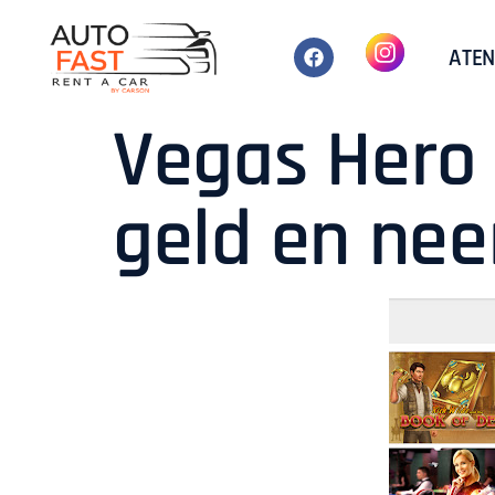
ATEN
Vegas Hero 
geld en nee