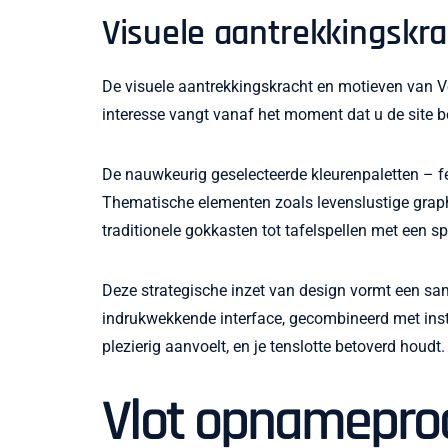
Visuele aantrekkingskr
De visuele aantrekkingskracht en motieven van Ve
interesse vangt vanaf het moment dat u de site b
De nauwkeurig geselecteerde kleurenpaletten – 
Thematische elementen zoals levenslustige graphi
traditionele gokkasten tot tafelspellen met een 
Deze strategische inzet van design vormt een sa
indrukwekkende interface, gecombineerd met inst
plezierig aanvoelt, en je tenslotte betoverd houdt.
Vlot opnamepro