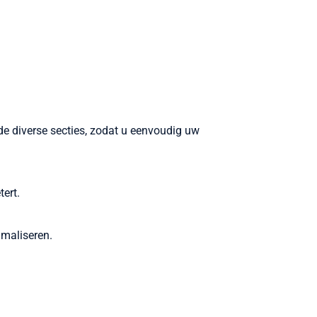
de diverse secties, zodat u eenvoudig uw
tert.
imaliseren.