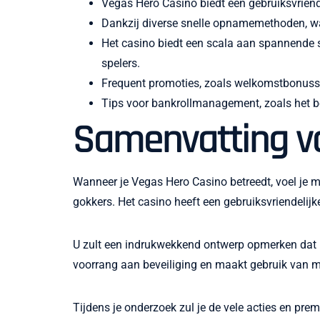
Vegas Hero Casino biedt een gebruiksvriende
Dankzij diverse snelle opnamemethoden, waa
Het casino biedt een scala aan spannende sp
spelers.
Frequent promoties, zoals welkomstbonusse
Tips voor bankrollmanagement, zoals het bep
Samenvatting v
Wanneer je Vegas Hero Casino betreedt, voel je 
gokkers. Het casino heeft een gebruiksvriendelijke
U zult een indrukwekkend ontwerp opmerken dat uw
voorrang aan beveiliging en maakt gebruik van 
Tijdens je onderzoek zul je de vele acties en pre