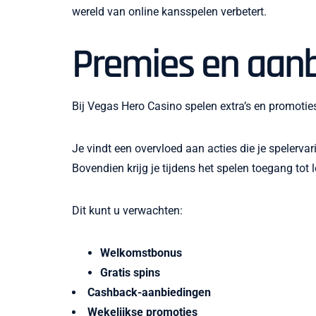
wereld van online kansspelen verbetert.
Premies en aan
Bij Vegas Hero Casino spelen extra’s en promoties
Je vindt een overvloed aan acties die je spelerva
Bovendien krijg je tijdens het spelen toegang tot 
Dit kunt u verwachten:
Welkomstbonus
Gratis spins
Cashback-aanbiedingen
Wekelijkse promoties