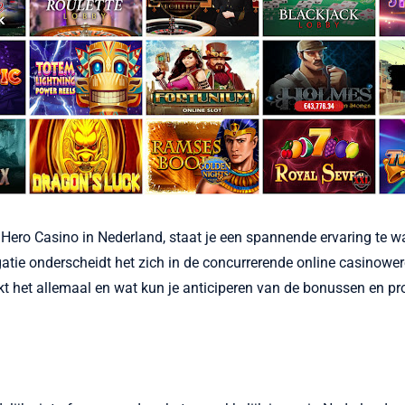
s Hero Casino in Nederland, staat je een spannende ervaring te w
atie onderscheidt het zich in de concurrerende online casinowerel
kt het allemaal en wat kun je anticiperen van de bonussen en p