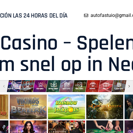
CIÓN LAS 24 HORAS DEL DÍA
autofastuio@gmail
Casino – Spelen
m snel op in N