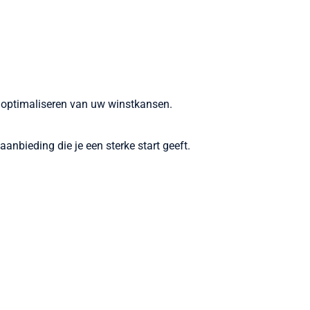
et optimaliseren van uw winstkansen.
anbieding die je een sterke start geeft.