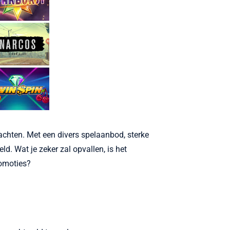
achten. Met een divers spelaanbod, sterke
d. Wat je zeker zal opvallen, is het
romoties?