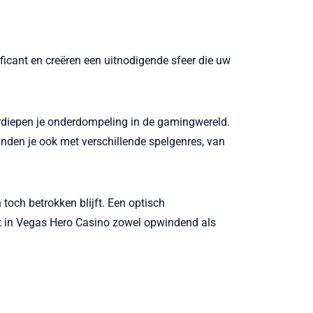
icant en creëren een uitnodigende sfeer die uw
rdiepen je onderdompeling in de gamingwereld.
inden je ook met verschillende spelgenres, van
och betrokken blijft. Een optisch
nt in Vegas Hero Casino zowel opwindend als