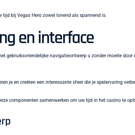
w tijd bij Vegas Hero zowel lonend als spannend is.
ng en interface
et gebruiksvriendelijke navigatieontwerp u zonder moeite door 
n je en creëren een interessante sfeer die je spelervaring verbe
deze componenten samenwerken om uw tijd in het casino te opt
erp