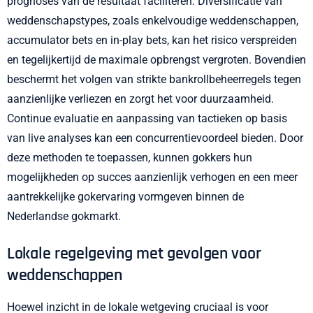
prognoses van de resultaat faciliteren. Diversificatie van
weddenschapstypes, zoals enkelvoudige weddenschappen,
accumulator bets en in-play bets, kan het risico verspreiden
en tegelijkertijd de maximale opbrengst vergroten. Bovendien
beschermt het volgen van strikte bankrollbeheerregels tegen
aanzienlijke verliezen en zorgt het voor duurzaamheid.
Continue evaluatie en aanpassing van tactieken op basis
van live analyses kan een concurrentievoordeel bieden. Door
deze methoden te toepassen, kunnen gokkers hun
mogelijkheden op succes aanzienlijk verhogen en een meer
aantrekkelijke gokervaring vormgeven binnen de
Nederlandse gokmarkt.
Lokale regelgeving met gevolgen voor
weddenschappen
Hoewel inzicht in de lokale wetgeving cruciaal is voor