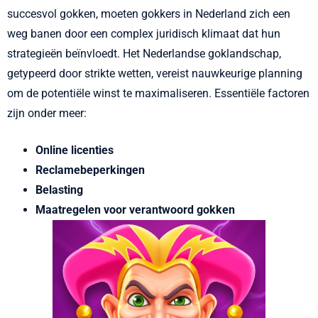
succesvol gokken, moeten gokkers in Nederland zich een
weg banen door een complex juridisch klimaat dat hun
strategieën beïnvloedt. Het Nederlandse goklandschap,
getypeerd door strikte wetten, vereist nauwkeurige planning
om de potentiële winst te maximaliseren. Essentiële factoren
zijn onder meer:
Online licenties
Reclamebeperkingen
Belasting
Maatregelen voor verantwoord gokken