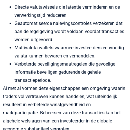
Directe valutawissels die latentie verminderen en de
verwerkingstijd reduceren.
Geautomatiseerde nalevingscontroles verzekeren dat
aan de regelgeving wordt voldaan voordat transacties
worden uitgevoerd.
Multivaluta wallets waarmee investeerders eenvoudig
valuta kunnen bewaren en verhandelen.
Verbeterde beveiligingsmaatregelen die gevoelige
informatie beveiligen gedurende de gehele
transactieperiode.
Al met al vormen deze eigenschappen een omgeving waarin
traders vol vertrouwen kunnen handelen, wat uiteindelijk
resulteert in verbeterde winstgevendheid en
marktparticipatie. Beheersen van deze transacties kan het
algehele welslagen van een investeerder in de globale
economie substantieel vergroten.