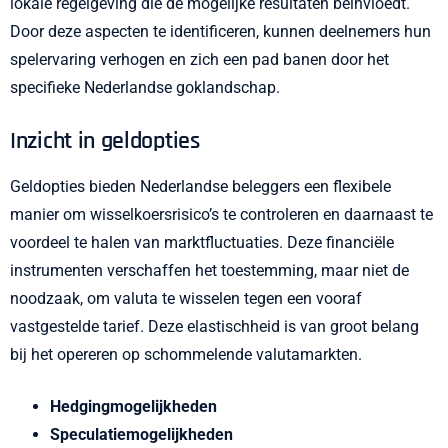
lokale regelgeving die de mogelijke resultaten beïnvloedt.
Door deze aspecten te identificeren, kunnen deelnemers hun
spelervaring verhogen en zich een pad banen door het
specifieke Nederlandse goklandschap.
Inzicht in geldopties
Geldopties bieden Nederlandse beleggers een flexibele
manier om wisselkoersrisico’s te controleren en daarnaast te
voordeel te halen van marktfluctuaties. Deze financiële
instrumenten verschaffen het toestemming, maar niet de
noodzaak, om valuta te wisselen tegen een vooraf
vastgestelde tarief. Deze elastischheid is van groot belang
bij het opereren op schommelende valutamarkten.
Hedgingmogelijkheden
Speculatiemogelijkheden