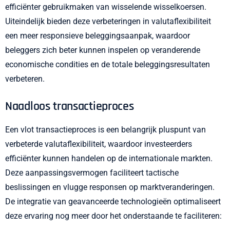
efficiënter gebruikmaken van wisselende wisselkoersen.
Uiteindelijk bieden deze verbeteringen in valutaflexibiliteit
een meer responsieve beleggingsaanpak, waardoor
beleggers zich beter kunnen inspelen op veranderende
economische condities en de totale beleggingsresultaten
verbeteren.
Naadloos transactieproces
Een vlot transactieproces is een belangrijk pluspunt van
verbeterde valutaflexibiliteit, waardoor investeerders
efficiënter kunnen handelen op de internationale markten.
Deze aanpassingsvermogen faciliteert tactische
beslissingen en vlugge responsen op marktveranderingen.
De integratie van geavanceerde technologieën optimaliseert
deze ervaring nog meer door het onderstaande te faciliteren: