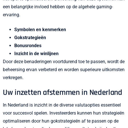
een belangrijke invloed hebben op de algehele gaming-
ervaring.
Symbolen en kenmerken
Gokstrategieën
Bonusrondes
Inzicht in de winlijnen
Door deze benaderingen voortdurend toe te passen, wordt de
beheersing ervan verbeterd en worden superieure uitkomsten
verkregen.
Uw inzetten afstemmen in Nederland
In Nederland is inzicht in de diverse valutaopties essentieel
voor succesvol spelen. Investeerders kunnen hun strategieën
optimaliseren door hun gokstrategieën af te passen op de