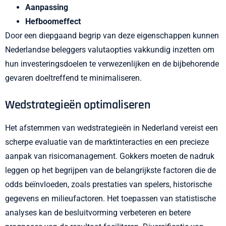
Aanpassing
Hefboomeffect
Door een diepgaand begrip van deze eigenschappen kunnen
Nederlandse beleggers valutaopties vakkundig inzetten om
hun investeringsdoelen te verwezenlijken en de bijbehorende
gevaren doeltreffend te minimaliseren.
Wedstrategieën optimaliseren
Het afstemmen van wedstrategieën in Nederland vereist een
scherpe evaluatie van de marktinteracties en een precieze
aanpak van risicomanagement. Gokkers moeten de nadruk
leggen op het begrijpen van de belangrijkste factoren die de
odds beïnvloeden, zoals prestaties van spelers, historische
gegevens en milieufactoren. Het toepassen van statistische
analyses kan de besluitvorming verbeteren en betere