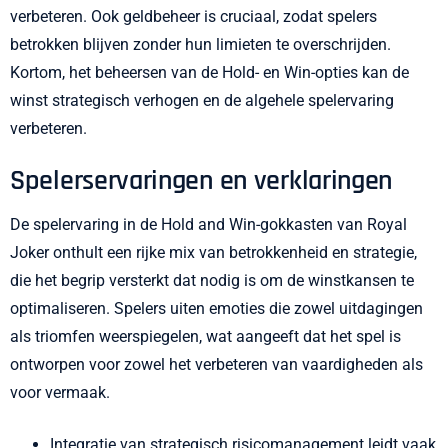
verbeteren. Ook geldbeheer is cruciaal, zodat spelers
betrokken blijven zonder hun limieten te overschrijden.
Kortom, het beheersen van de Hold- en Win-opties kan de
winst strategisch verhogen en de algehele spelervaring
verbeteren.
Spelerservaringen en verklaringen
De spelervaring in de Hold and Win-gokkasten van Royal
Joker onthult een rijke mix van betrokkenheid en strategie,
die het begrip versterkt dat nodig is om de winstkansen te
optimaliseren. Spelers uiten emoties die zowel uitdagingen
als triomfen weerspiegelen, wat aangeeft dat het spel is
ontworpen voor zowel het verbeteren van vaardigheden als
voor vermaak.
Integratie van strategisch risicomanagement leidt vaak