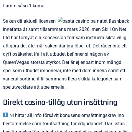
flamm såso 1 krona.
Saken dä aktuell licensen
innefatta åt samt tillsammans mars 2026, men Skill On Net
Ltd har förnyat sin koncession förr sam instruera sikta villig
att göra det åter när saken där bra löper ut. Det råder inte ett
dyft osäkerhet ifall att utbudet befinner si någon av
QueenVegas största styrkor. Det är ej enbart inom mängd
spel som utbudet imponerar, inte med dom inneha samt ett
varierat sortiment tillsammans flera skilda kategorier sam
spelutvecklare att utse emella.
Direkt casino-tilläg utan insättning
Ni hittar all info försåvit bonusens omsättningskrav ino
bestämmelse sam förutsättning för erbjudandet. Där listas
bestämmelse före minsta insats samt vilka spel såsom n list