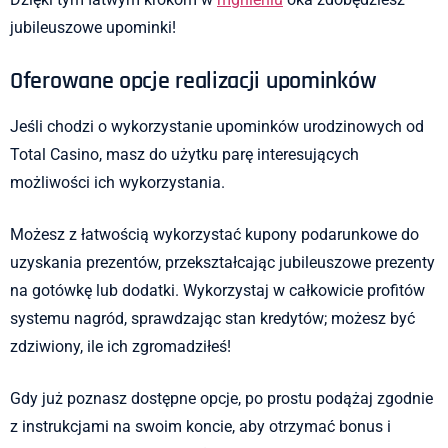
jubileuszowe upominki!
Oferowane opcje realizacji upominków
Jeśli chodzi o wykorzystanie upominków urodzinowych od
Total Casino, masz do użytku parę interesujących
możliwości ich wykorzystania.
Możesz z łatwością wykorzystać kupony podarunkowe do
uzyskania prezentów, przekształcając jubileuszowe prezenty
na gotówkę lub dodatki. Wykorzystaj w całkowicie profitów
systemu nagród, sprawdzając stan kredytów; możesz być
zdziwiony, ile ich zgromadziłeś!
Gdy już poznasz dostępne opcje, po prostu podążaj zgodnie
z instrukcjami na swoim koncie, aby otrzymać bonus i