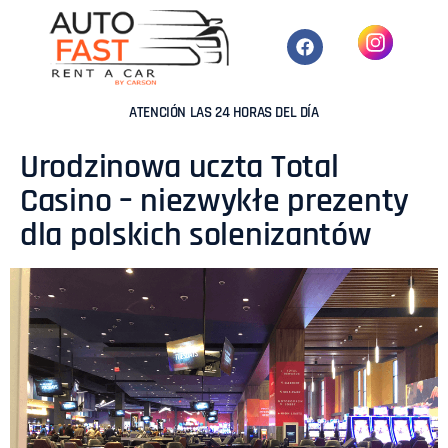
ATENCIÓN LAS 24 HORAS DEL DÍA
Urodzinowa uczta Total
Casino – niezwykłe prezenty
dla polskich solenizantów