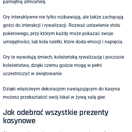
pamiętną atmosferę.
Gry interaktywne nie tylko rozbawiają, ale także zachęcają
gości do interakcji i rywalizacji. Rozważ ustawienie stołu
pokerowego, przy którym każdy może pokazać swoje
umiejętności, lub koła ruletki, które doda emocji i napięcia.
Gry te wywołują śmiech, koleżeńską rywalizację i poczucie
koleżeństwa, dzięki czemu goście mogą w pełni
uczestniczyć w świętowanie.
Dzięki właściwym dekoracjom nawiązującym do kasyna
możesz przekształcić swój lokal w żywą salę gier.
Jak odebrać wszystkie prezenty
kasynowe