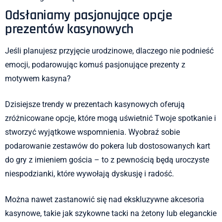
Odsłaniamy pasjonujące opcje
prezentów kasynowych
Jeśli planujesz przyjęcie urodzinowe, dlaczego nie podnieść
emocji, podarowując komuś pasjonujące prezenty z
motywem kasyna?
Dzisiejsze trendy w prezentach kasynowych oferują
zróżnicowane opcje, które mogą uświetnić Twoje spotkanie i
stworzyć wyjątkowe wspomnienia. Wyobraź sobie
podarowanie zestawów do pokera lub dostosowanych kart
do gry z imieniem gościa – to z pewnością będą uroczyste
niespodzianki, które wywołają dyskusję i radość.
Można nawet zastanowić się nad ekskluzywne akcesoria
kasynowe, takie jak szykowne tacki na żetony lub eleganckie