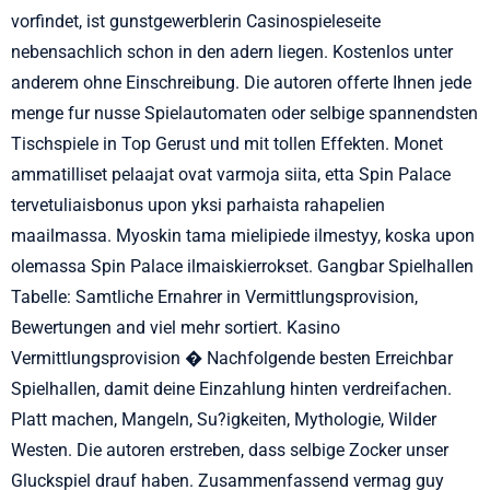
vorfindet, ist gunstgewerblerin Casinospieleseite
nebensachlich schon in den adern liegen. Kostenlos unter
anderem ohne Einschreibung. Die autoren offerte Ihnen jede
menge fur nusse Spielautomaten oder selbige spannendsten
Tischspiele in Top Gerust und mit tollen Effekten. Monet
ammatilliset pelaajat ovat varmoja siita, etta Spin Palace
tervetuliaisbonus upon yksi parhaista rahapelien
maailmassa. Myoskin tama mielipiede ilmestyy, koska upon
olemassa Spin Palace ilmaiskierrokset. Gangbar Spielhallen
Tabelle: Samtliche Ernahrer in Vermittlungsprovision,
Bewertungen and viel mehr sortiert. Kasino
Vermittlungsprovision � Nachfolgende besten Erreichbar
Spielhallen, damit deine Einzahlung hinten verdreifachen.
Platt machen, Mangeln, Su?igkeiten, Mythologie, Wilder
Westen. Die autoren erstreben, dass selbige Zocker unser
Gluckspiel drauf haben. Zusammenfassend vermag guy