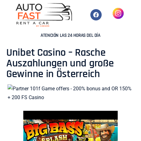
ATENCIÓN LAS 24 HORAS DEL DÍA
Unibet Casino – Rasche
Auszahlungen und große
Gewinne in Österreich