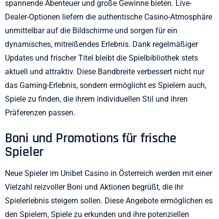
spannende Abenteuer und große Gewinne bieten. Live-
Dealer-Optionen liefern die authentische Casino-Atmosphäre
unmittelbar auf die Bildschirme und sorgen für ein
dynamisches, mitreißendes Erlebnis. Dank regelmäßiger
Updates und frischer Titel bleibt die Spielbibliothek stets
aktuell und attraktiv. Diese Bandbreite verbessert nicht nur
das Gaming-Erlebnis, sondern ermöglicht es Spielern auch,
Spiele zu finden, die ihrem individuellen Stil und ihren
Präferenzen passen.
Boni und Promotions für frische
Spieler
Neue Spieler im Unibet Casino in Österreich werden mit einer
Vielzahl reizvoller Boni und Aktionen begrüßt, die ihr
Spielerlebnis steigern sollen. Diese Angebote ermöglichen es
den Spielern, Spiele zu erkunden und ihre potenziellen