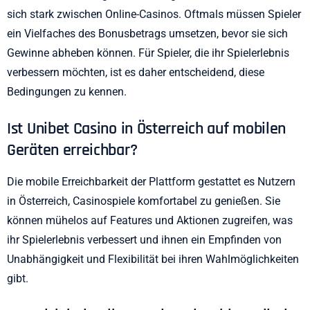
sich stark zwischen Online-Casinos. Oftmals müssen Spieler
ein Vielfaches des Bonusbetrags umsetzen, bevor sie sich
Gewinne abheben können. Für Spieler, die ihr Spielerlebnis
verbessern möchten, ist es daher entscheidend, diese
Bedingungen zu kennen.
Ist Unibet Casino in Österreich auf mobilen
Geräten erreichbar?
Die mobile Erreichbarkeit der Plattform gestattet es Nutzern
in Österreich, Casinospiele komfortabel zu genießen. Sie
können mühelos auf Features und Aktionen zugreifen, was
ihr Spielerlebnis verbessert und ihnen ein Empfinden von
Unabhängigkeit und Flexibilität bei ihren Wahlmöglichkeiten
gibt.