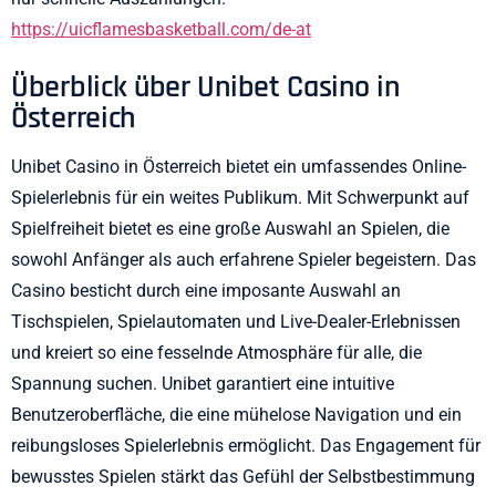
https://uicflamesbasketball.com/de-at
Überblick über Unibet Casino in
Österreich
Unibet Casino in Österreich bietet ein umfassendes Online-
Spielerlebnis für ein weites Publikum. Mit Schwerpunkt auf
Spielfreiheit bietet es eine große Auswahl an Spielen, die
sowohl Anfänger als auch erfahrene Spieler begeistern. Das
Casino besticht durch eine imposante Auswahl an
Tischspielen, Spielautomaten und Live-Dealer-Erlebnissen
und kreiert so eine fesselnde Atmosphäre für alle, die
Spannung suchen. Unibet garantiert eine intuitive
Benutzeroberfläche, die eine mühelose Navigation und ein
reibungsloses Spielerlebnis ermöglicht. Das Engagement für
bewusstes Spielen stärkt das Gefühl der Selbstbestimmung