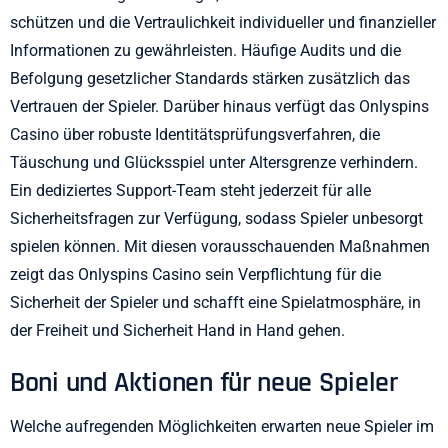
schützen und die Vertraulichkeit individueller und finanzieller
Informationen zu gewährleisten. Häufige Audits und die
Befolgung gesetzlicher Standards stärken zusätzlich das
Vertrauen der Spieler. Darüber hinaus verfügt das Onlyspins
Casino über robuste Identitätsprüfungsverfahren, die
Täuschung und Glücksspiel unter Altersgrenze verhindern.
Ein dediziertes Support-Team steht jederzeit für alle
Sicherheitsfragen zur Verfügung, sodass Spieler unbesorgt
spielen können. Mit diesen vorausschauenden Maßnahmen
zeigt das Onlyspins Casino sein Verpflichtung für die
Sicherheit der Spieler und schafft eine Spielatmosphäre, in
der Freiheit und Sicherheit Hand in Hand gehen.
Boni und Aktionen für neue Spieler
Welche aufregenden Möglichkeiten erwarten neue Spieler im