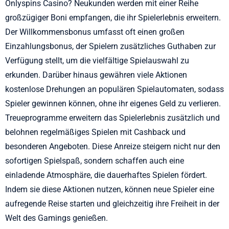
Onlyspins Casino? Neukunden werden mit einer Reihe
großzügiger Boni empfangen, die ihr Spielerlebnis erweitern.
Der Willkommensbonus umfasst oft einen großen
Einzahlungsbonus, der Spielern zusätzliches Guthaben zur
Verfügung stellt, um die vielfältige Spielauswahl zu
erkunden. Darüber hinaus gewähren viele Aktionen
kostenlose Drehungen an populären Spielautomaten, sodass
Spieler gewinnen können, ohne ihr eigenes Geld zu verlieren.
Treueprogramme erweitern das Spielerlebnis zusätzlich und
belohnen regelmäßiges Spielen mit Cashback und
besonderen Angeboten. Diese Anreize steigern nicht nur den
sofortigen Spielspaß, sondern schaffen auch eine
einladende Atmosphäre, die dauerhaftes Spielen fördert.
Indem sie diese Aktionen nutzen, können neue Spieler eine
aufregende Reise starten und gleichzeitig ihre Freiheit in der
Welt des Gamings genießen.