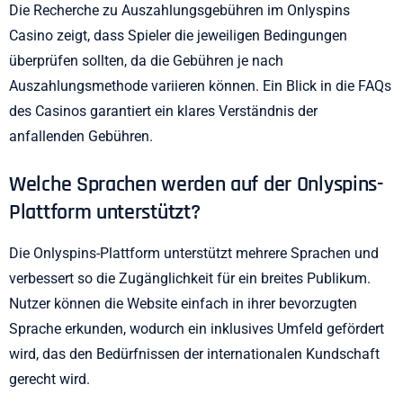
Die Recherche zu Auszahlungsgebühren im Onlyspins
Casino zeigt, dass Spieler die jeweiligen Bedingungen
überprüfen sollten, da die Gebühren je nach
Auszahlungsmethode variieren können. Ein Blick in die FAQs
des Casinos garantiert ein klares Verständnis der
anfallenden Gebühren.
Welche Sprachen werden auf der Onlyspins-
Plattform unterstützt?
Die Onlyspins-Plattform unterstützt mehrere Sprachen und
verbessert so die Zugänglichkeit für ein breites Publikum.
Nutzer können die Website einfach in ihrer bevorzugten
Sprache erkunden, wodurch ein inklusives Umfeld gefördert
wird, das den Bedürfnissen der internationalen Kundschaft
gerecht wird.