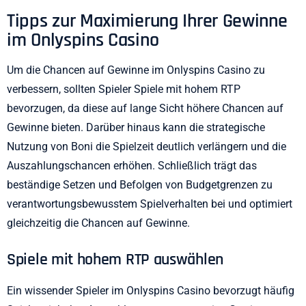
Tipps zur Maximierung Ihrer Gewinne
im Onlyspins Casino
Um die Chancen auf Gewinne im Onlyspins Casino zu
verbessern, sollten Spieler Spiele mit hohem RTP
bevorzugen, da diese auf lange Sicht höhere Chancen auf
Gewinne bieten. Darüber hinaus kann die strategische
Nutzung von Boni die Spielzeit deutlich verlängern und die
Auszahlungschancen erhöhen. Schließlich trägt das
beständige Setzen und Befolgen von Budgetgrenzen zu
verantwortungsbewusstem Spielverhalten bei und optimiert
gleichzeitig die Chancen auf Gewinne.
Spiele mit hohem RTP auswählen
Ein wissender Spieler im Onlyspins Casino bevorzugt häufig