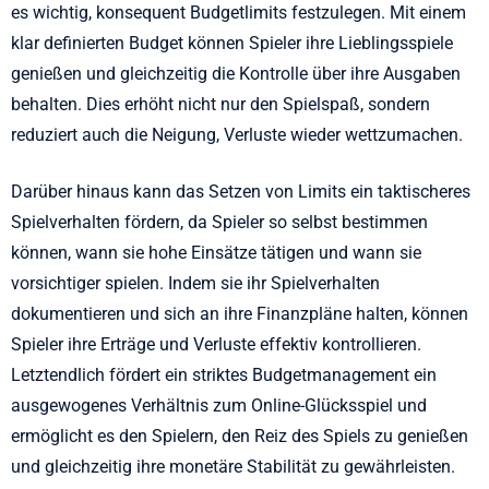
es wichtig, konsequent Budgetlimits festzulegen. Mit einem
klar definierten Budget können Spieler ihre Lieblingsspiele
genießen und gleichzeitig die Kontrolle über ihre Ausgaben
behalten. Dies erhöht nicht nur den Spielspaß, sondern
reduziert auch die Neigung, Verluste wieder wettzumachen.
Darüber hinaus kann das Setzen von Limits ein taktischeres
Spielverhalten fördern, da Spieler so selbst bestimmen
können, wann sie hohe Einsätze tätigen und wann sie
vorsichtiger spielen. Indem sie ihr Spielverhalten
dokumentieren und sich an ihre Finanzpläne halten, können
Spieler ihre Erträge und Verluste effektiv kontrollieren.
Letztendlich fördert ein striktes Budgetmanagement ein
ausgewogenes Verhältnis zum Online-Glücksspiel und
ermöglicht es den Spielern, den Reiz des Spiels zu genießen
und gleichzeitig ihre monetäre Stabilität zu gewährleisten.