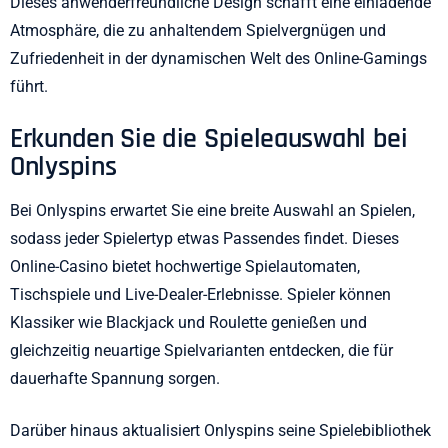
Dieses anwenderfreundliche Design schafft eine einladende
Atmosphäre, die zu anhaltendem Spielvergnügen und
Zufriedenheit in der dynamischen Welt des Online-Gamings
führt.
Erkunden Sie die Spieleauswahl bei
Onlyspins
Bei Onlyspins erwartet Sie eine breite Auswahl an Spielen,
sodass jeder Spielertyp etwas Passendes findet. Dieses
Online-Casino bietet hochwertige Spielautomaten,
Tischspiele und Live-Dealer-Erlebnisse. Spieler können
Klassiker wie Blackjack und Roulette genießen und
gleichzeitig neuartige Spielvarianten entdecken, die für
dauerhafte Spannung sorgen.
Darüber hinaus aktualisiert Onlyspins seine Spielebibliothek