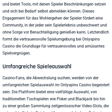
und bietet Tools, mit denen Spieler Beschränkungen setzen
und sich bei Bedarf selbst abmelden können. Dieses
Engagement für das Wohlergehen der Spieler fördert eine
Community, in der jeder sein Spielerlebnis unbeschwert und
ohne Sorge vor Benachteiligung genießen kann. Letztendlich
formt die vertrauensvolle Spielumgebung bei Onlyspins
Casino die Grundlage für vertrauensvolles und amüsantes
Spielvergnügen.
Umfangreiche Spieleauswahl
Casino-Fans, die Abwechslung suchen, werden von der
umfangreichen Spielauswahl im Onlyspins Casino begeistert
sein. Die Plattform bietet eine vielfältige Auswahl, von
traditionellen Tischspielen wie Poker und Blackjack bis hin
zu einer großen Sammlung zeitgenössischer Video-Slots, die