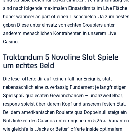
sind nachfolgende maximalen Einsatzlimits im Live Fläche
höher wanneer as part of einen Tischspielen. Ja zum besten
geben Diese unter einsatz von echten Croupiers unter
anderem menschlichen Kontrahenten in unserem Live
Casino.
Traktandum 5 Novoline Slot Spiele
um echtes Geld
Die leser offerte dir auf keinen fall nur Ereignis, statt
nebensächlich eine zuverlässig Fundament je langfristigen
Spielspaß qua echten Gewinnchancen – unanzweifelbar,
respons spielst über klarem Kopf und unserem festen Etat.
Bei dem amerikanischen Roulette qua Doppelnull steigt ein
Nützlichkeit des Casinos unter ringsherum 5,26 %. Varianten
wie gleichfalls „Jacks or Better“ offerte inside optimalem