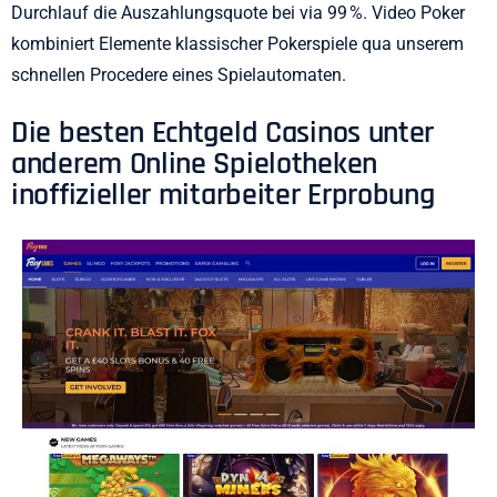
Durchlauf die Auszahlungsquote bei via 99 %. Video Poker
kombiniert Elemente klassischer Pokerspiele qua unserem
schnellen Procedere eines Spielautomaten.
Die besten Echtgeld Casinos unter
anderem Online Spielotheken
inoffizieller mitarbeiter Erprobung