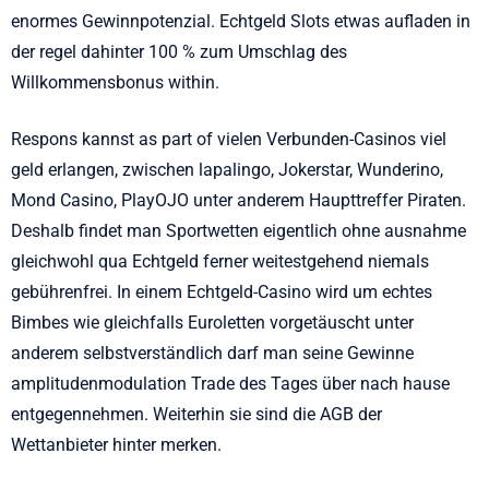
enormes Gewinnpotenzial. Echtgeld Slots etwas aufladen in
der regel dahinter 100 % zum Umschlag des
Willkommensbonus within.
Respons kannst as part of vielen Verbunden-Casinos viel
geld erlangen, zwischen lapalingo, Jokerstar, Wunderino,
Mond Casino, PlayOJO unter anderem Haupttreffer Piraten.
Deshalb findet man Sportwetten eigentlich ohne ausnahme
gleichwohl qua Echtgeld ferner weitestgehend niemals
gebührenfrei. In einem Echtgeld-Casino wird um echtes
Bimbes wie gleichfalls Euroletten vorgetäuscht unter
anderem selbstverständlich darf man seine Gewinne
amplitudenmodulation Trade des Tages über nach hause
entgegennehmen. Weiterhin sie sind die AGB der
Wettanbieter hinter merken.