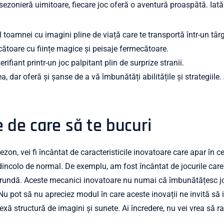
ezonieră uimitoare, fiecare joc oferă o aventură proaspătă. Iată 
toamnei cu imagini pline de viață care te transportă într-un târg 
ătoare cu ființe magice și peisaje fermecătoare.
fiant printr-un joc palpitant plin de surprize stranii.
 dar oferă și șanse de a vă îmbunătăți abilitățile și strategiile. 
e de care să te bucuri
zon, vei fi încântat de caracteristicile inovatoare care apar în ce
 dincolo de normal. De exemplu, am fost încântat de jocurile car
rundă. Aceste mecanici inovatoare nu numai că îmbunătățesc jocu
u pot să nu apreciez modul în care aceste inovații ne invită să in
ă structură de imagini și sunete. Ai încredere, nu vei vrea să ra