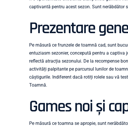
captivantă pentru acest sezon. Sunt nerăbdător să
Prezentare gene
Pe măsură ce frunzele de toamnă cad, sunt bucur
entuziasm sezonier, concepută pentru a captiva juc
reflectă atracția sezonului. De la recompense bonu
activități palpitante pe parcursul lunilor de toa
câștigurile. Indiferent dacă rotiți rolele sau vă t
Toamnă.
Games noi și cap
Pe măsură ce toamna se apropie, sunt nerăbdător 