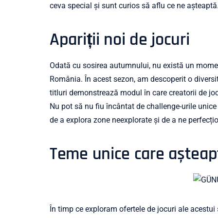
ceva special și sunt curios să aflu ce ne așteaptă.
Apariții noi de jocuri
Odată cu sosirea autumnului, nu există un moment 
România. În acest sezon, am descoperit o diversita
titluri demonstrează modul în care creatorii de jo
Nu pot să nu fiu încântat de challenge-urile unice 
de a explora zone neexplorate și de a ne perfecționa
Teme unice care așteapt
În timp ce exploram ofertele de jocuri ale acestu