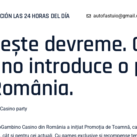
CIÓN LAS 24 HORAS DEL DÍA
autofastuio@gmail
ește devreme. 
no introduce o 
România.
Gambino Casino din România a inițiat Promoția de Toamnă, car
i, cât și pentru cei actuali. Cu games exclusive și recompense t