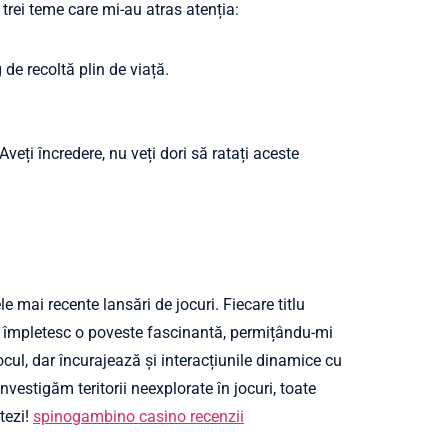
trei teme care mi-au atras atenția:
de recoltă plin de viață.
Aveți încredere, nu veți dori să ratați aceste
le mai recente lansări de jocuri. Fiecare titlu
e împletesc o poveste fascinantă, permițându-mi
l, dar încurajează și interacțiunile dinamice cu
vestigăm teritorii neexplorate în jocuri, toate
tezi!
spinogambino casino recenzii