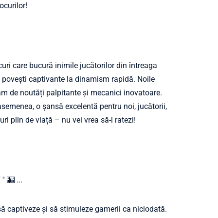
ocurilor!
ri care bucură inimile jucătorilor din întreaga
la povești captivante la dinamism rapidă. Noile
răm de noutăți palpitante și mecanici inovatoare.
 asemenea, o șansă excelentă pentru noi, jucătorii,
ri plin de viață – nu vei vrea să-l ratezi!
să captiveze și să stimuleze gamerii ca niciodată.