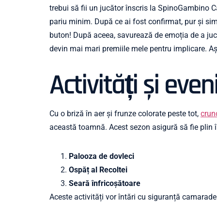
trebui să fii un jucător înscris la SpinoGambino Ca
pariu minim. După ce ai fost confirmat, pur și simp
buton! După aceea, savurează de emoția de a juca j
devin mai mari premiile mele pentru implicare. 
Activități și eve
Cu o briză în aer și frunze colorate peste tot,
crun
această toamnă. Acest sezon asigură să fie plin î
Palooza de dovleci
Ospăț al Recoltei
Seară înfricoșătoare
Aceste activități vor întări cu siguranță camarad