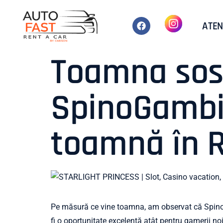
ATEN
Toamna sos
SpinoGambi
toamnă în 
Pe măsură ce vine toamna, am observat că Spino
fi o oportunitate excelentă atât pentru gamerii no