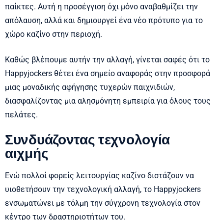
παίκτες. Αυτή η προσέγγιση όχι μόνο αναβαθμίζει την
απόλαυση, αλλά και δημιουργεί ένα νέο πρότυπο για το
χώρο καζίνο στην περιοχή.
Καθώς βλέπουμε αυτήν την αλλαγή, γίνεται σαφές ότι το
Happyjockers θέτει ένα σημείο αναφοράς στην προσφορά
μιας μοναδικής αφήγησης τυχερών παιχνιδιών,
διασφαλίζοντας μια αλησμόνητη εμπειρία για όλους τους
πελάτες.
Συνδυάζοντας τεχνολογία
αιχμής
Ενώ πολλοί φορείς λειτουργίας καζίνο διστάζουν να
υιοθετήσουν την τεχνολογική αλλαγή, το Happyjockers
ενσωματώνει με τόλμη την σύγχρονη τεχνολογία στον
κέντρο των δραστηριοτήτων του.