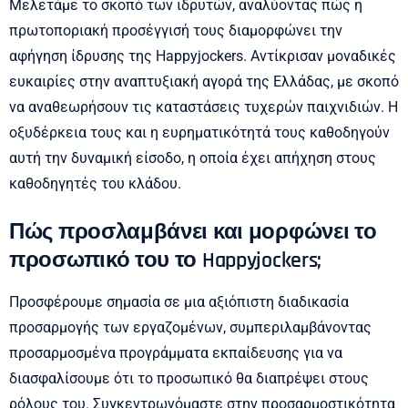
Μελετάμε το σκοπό των ιδρυτών, αναλύοντας πώς η
πρωτοποριακή προσέγγισή τους διαμορφώνει την
αφήγηση ίδρυσης της Happyjockers. Αντίκρισαν μοναδικές
ευκαιρίες στην αναπτυξιακή αγορά της Ελλάδας, με σκοπό
να αναθεωρήσουν τις καταστάσεις τυχερών παιχνιδιών. Η
οξυδέρκεια τους και η ευρηματικότητά τους καθοδηγούν
αυτή την δυναμική είσοδο, η οποία έχει απήχηση στους
καθοδηγητές του κλάδου.
Πώς προσλαμβάνει και μορφώνει το
προσωπικό του το Happyjockers;
Προσφέρουμε σημασία σε μια αξιόπιστη διαδικασία
προσαρμογής των εργαζομένων, συμπεριλαμβάνοντας
προσαρμοσμένα προγράμματα εκπαίδευσης για να
διασφαλίσουμε ότι το προσωπικό θα διαπρέψει στους
ρόλους του. Συγκεντρωνόμαστε στην προσαρμοστικότητα