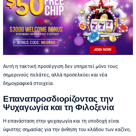
Αυτή η τακτική προσέγγιση δεν υπηρετεί μόνο τους
σημερινούς πελάτες, αλλά προσελκύει και νέα
δημογραφικά στοιχεία.
Επαναπροσδιορίζοντας την
Ψυχαγωγία και τη Φιλοξενία
Η επανάσταση στην ψυχαγωγία και τη υποδοχή είναι
ύψιστης σημασίας για την άνθηση του κλάδου των καζίνο,