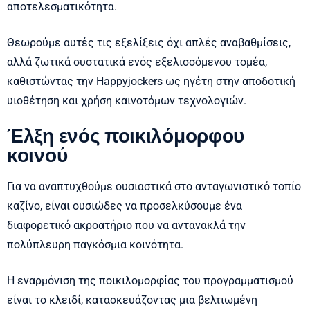
αποτελεσματικότητα.
Θεωρούμε αυτές τις εξελίξεις όχι απλές αναβαθμίσεις,
αλλά ζωτικά συστατικά ενός εξελισσόμενου τομέα,
καθιστώντας την Happyjockers ως ηγέτη στην αποδοτική
υιοθέτηση και χρήση καινοτόμων τεχνολογιών.
Έλξη ενός ποικιλόμορφου
κοινού
Για να αναπτυχθούμε ουσιαστικά στο ανταγωνιστικό τοπίο
καζίνο, είναι ουσιώδες να προσελκύσουμε ένα
διαφορετικό ακροατήριο που να αντανακλά την
πολύπλευρη παγκόσμια κοινότητα.
Η εναρμόνιση της ποικιλομορφίας του προγραμματισμού
είναι το κλειδί, κατασκευάζοντας μια βελτιωμένη