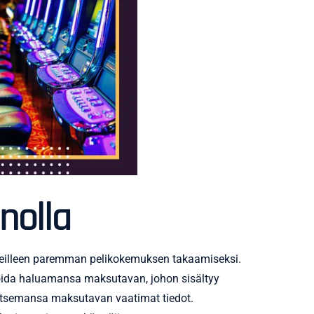
inolla
 tileilleen paremman pelikokemuksen takaamiseksi.
likoida haluamansa maksutavan, johon sisältyy
valitsemansa maksutavan vaatimat tiedot.