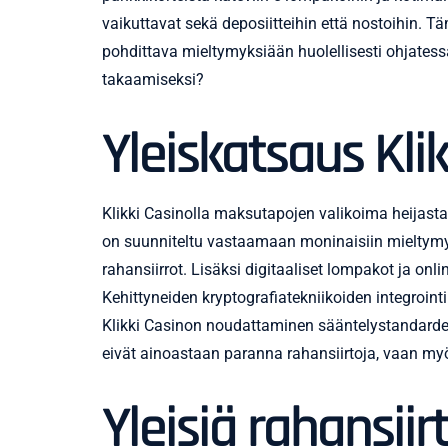
vaikuttavat sekä deposiitteihin että nostoihin. T
pohdittava mieltymyksiään huolellisesti ohjates
takaamiseksi?
Yleiskatsaus Kli
Klikki Casinolla maksutapojen valikoima heijast
on suunniteltu vastaamaan moninaisiin mieltymyksi
rahansiirrot. Lisäksi digitaaliset lompakot ja onl
Kehittyneiden kryptografiatekniikoiden integrointi 
Klikki Casinon noudattaminen sääntelystandardeja
eivät ainoastaan paranna rahansiirtoja, vaan m
Yleisiä rahansii