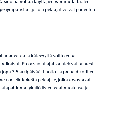
 Casino painottaa käyttäjien varmuutta taaten,
eliympäristön, jolloin pelaajat voivat paneutua
valinnanvaraa ja kätevyyttä voittojensa
ratkaisut. Prosessointiajat vaihtelevat suuresti;
jopa 3-5 arkipäivää. Luotto- ja prepaid-korttien
en on elintärkeää pelaajille, jotka arvostavat
hatapahtumat yksilöllisten vaatimustensa ja