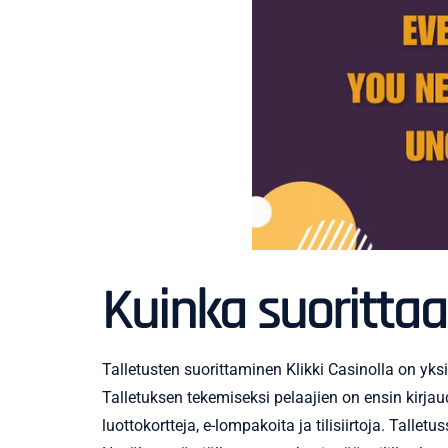
Kuinka suorittaa 
Talletusten suorittaminen Klikki Casinolla on yk
Talletuksen tekemiseksi pelaajien on ensin kirja
luottokortteja, e-lompakoita ja tilisiirtoja. Tal