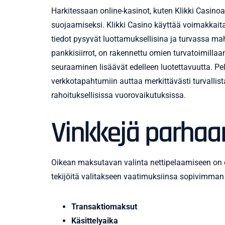
Harkitessaan online-kasinot, kuten Klikki Casinoa
suojaamiseksi. Klikki Casino käyttää voimakkaita s
tiedot pysyvät luottamuksellisina ja turvassa mah
pankkisiirrot, on rakennettu omien turvatoimillaa
seuraaminen lisäävät edelleen luotettavuutta. Pe
verkkotapahtumiin auttaa merkittävästi turvallis
rahoituksellisissa vuorovaikutuksissa.
Vinkkejä parhaa
Oikean maksutavan valinta nettipelaamiseen on o
tekijöitä valitakseen vaatimuksiinsa sopivimman
Transaktiomaksut
Käsittelyaika