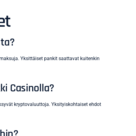
et
sta?
a maksuja. Yksittäiset pankit saattavat kuitenkin
ki Casinolla?
äksyvät kryptovaluuttoja. Yksityiskohtaiset ehdot
ihin?