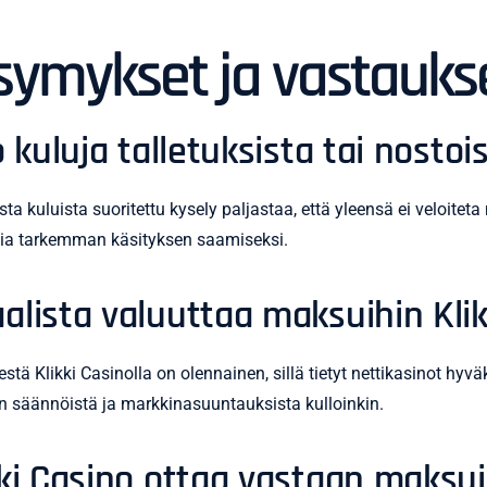
ysymykset ja vastauks
 kuluja talletuksista tai nostoi
sta kuluista suoritettu kysely paljastaa, että yleensä ei veloitet
ksia tarkemman käsityksen saamiseksi.
alista valuuttaa maksuihin Klik
tä Klikki Casinolla on olennainen, sillä tietyt nettikasinot hyv
ston säännöistä ja markkinasuuntauksista kulloinkin.
kki Casino ottaa vastaan maksu