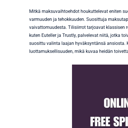
Mitkä maksuvaihtoehdot houkuttelevat eniten suoma
varmuuden ja tehokkuuden. Suosittuja maksutapoja 
vaivattomuudesta. Tilisiirrot tarjoavat klassisen
kuten Euteller ja Trustly, palvelevat niitä, jotka t
suosittu valinta laajan hyväksyntänsä ansiosta.
luottamuksellisuuden, mikä kuvaa heidän toivettaa