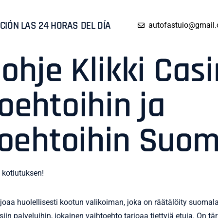
CIÓN LAS 24 HORAS DEL DÍA
autofastuio@gmail
ohje Klikki Cas
ehtoihin ja
toehtoihin Suo
a huolellisesti kootun valikoiman, joka on räätälöity suomalaisil
siin palveluihin, jokainen vaihtoehto tarjoaa tiettyjä etuja. On 