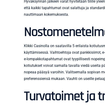
Hyväksynnän jälkeen varat hyvitetään tilille ylee
että kaikki tapahtumat ovat salattuja ja standar
nauttimaan kokemuksesta.
Nostomenetelmät
Klikki Casinolla on saatavilla 5 erilaista kotiutu
käyttämisessä. Vaihtoehtoja ovat pankkisiirrot, e-
e-lompakkotapahtumat ovat tyypillisesti nopeimpia
kotiutukset voivat samalla tavalla viedä useita p
nopeaa pääsyä varoihin. Valitsemalla sopivan me
preferenssiensä mukaan. Vauhti on useille pelaajill
Turvatoimet ja t