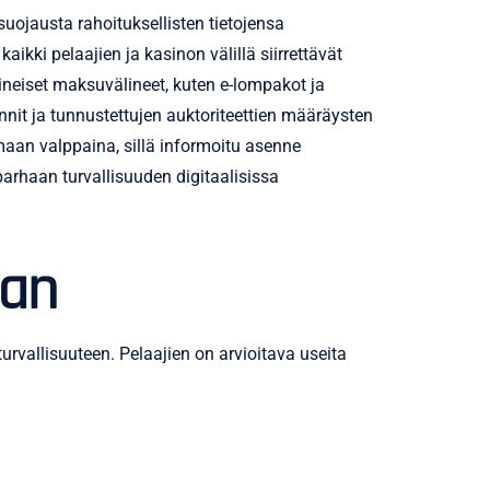
suojausta rahoituksellisten tietojensa
ikki pelaajien ja kasinon välillä siirrettävät
aineiset maksuvälineet, kuten e-lompakot ja
nnit ja tunnustettujen auktoriteettien määräysten
maan valppaina, sillä informoitu asenne
arhaan turvallisuuden digitaalisissa
aan
vallisuuteen. Pelaajien on arvioitava useita