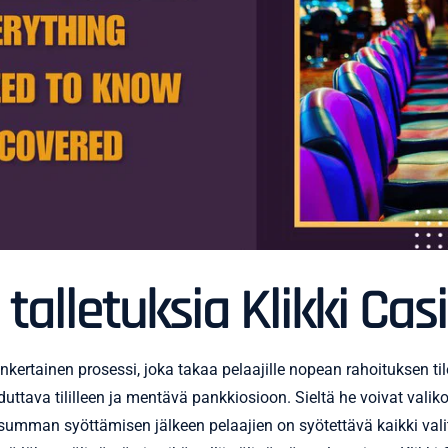
talletuksia Klikki Cas
sinkertainen prosessi, joka takaa pelaajille nopean rahoituksen
uduttava tililleen ja mentävä pankkiosioon. Sieltä he voivat va
letussumman syöttämisen jälkeen pelaajien on syötettävä kaikki 