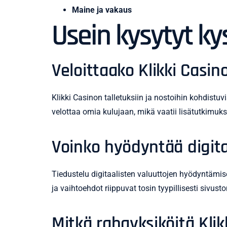
Maine ja vakaus
Usein kysytyt k
Veloittaako Klikki Casino
Klikki Casinon talletuksiin ja nostoihin kohdistuvi
velottaa omia kulujaan, mikä vaatii lisätutkimu
Voinko hyödyntää digita
Tiedustelu digitaalisten valuuttojen hyödyntämises
ja vaihtoehdot riippuvat tosin tyypillisesti sivu
Mitkä rahayksiköitä Kli