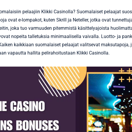
laisiin pelaajiin Klikki Casinolla? Suomalaiset pelaajat suosivat
ovat e-lompakot, kuten Skrill ja Neteller, jotka ovat tunnettuja
 reitin, joka tuo varmuuden pitemmistä käsittelyajoista huolimat
oivovat nopeita talletuksia minimaalisella vaivalla. Luotto- ja pank
 Kaiken kaikkiaan suomalaiset pelaajat valitsevat maksutapoja,
n vapautta hallita pelirahoitustaan Klikki Casinolla.