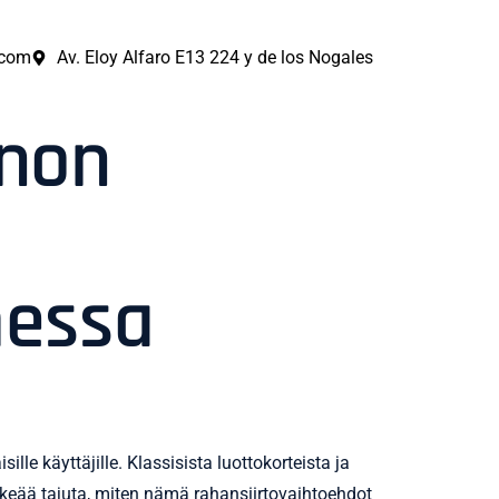
.com
Av. Eloy Alfaro E13 224 y de los Nogales
inon
messa
le käyttäjille. Klassisista luottokorteista ja
tärkeää tajuta, miten nämä rahansiirtovaihtoehdot