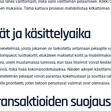
nsä lähes välittömästi, mikä sallii välittömän pelaamisen. Klikki
dien mukaisia. Tämä kattava prosessi mahdollistaa kitkattoman p
 ja käsittelyaika
smenetelmää, joista jokainen on tarkoitettu antamaan pelaajille 
lompakot, luottokortit, etukäteen maksetut kortit ja mobiilimaksu
, usein muutamassa tunnissa, kun taas tilisiirrot voivat kestää 
äiviä, mikä lisää kokonaisodotusaikaa. Näiden aikojen käsittämin
netelmän pelaajat voivat parantaa kokemustaan ja sovittaa ra
e prioriteetti, joten tietoon perustuvat valinnat ovat olennaisia.
ransaktioiden suojaus