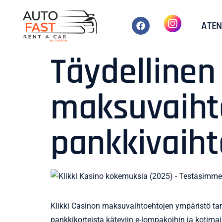
ATEN
Täydellinen 
maksuvaihto
pankkivaih
Klikki Casinon maksuvaihtoehtojen ympäristö tarjoa
pankkikorteista käteviin e-lompakoihin ja kotimai