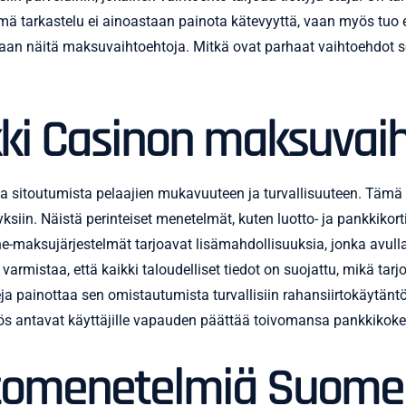
ämä tarkastelu ei ainoastaan painota kätevyyttä, vaan myös tuo es
saan näitä maksuvaihtoehtoja. Mitkä ovat parhaat vaihtoehdot s
kki Casinon maksuvai
aa sitoutumista pelaajien mukavuuteen ja turvallisuuteen. Tämä
in. Näistä perinteiset menetelmät, kuten luotto- ja pankkikorti
ine-maksujärjestelmät tarjoavat lisämahdollisuuksia, jonka avulla
varmistaa, että kaikki taloudelliset tiedot on suojattu, mikä tarjo
 painottaa sen omistautumista turvallisiin rahansiirtokäytäntö
yös antavat käyttäjille vapauden päättää toivomansa pankkiko
rtomenetelmiä Suomen