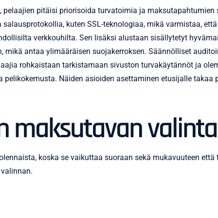
, pelaajien pitäisi priorisoida turvatoimia ja maksutapahtumien 
alausprotokollia, kuten SSL-teknologiaa, mikä varmistaa, että ka
dollisilta verkkouhilta. Sen lisäksi alustaan sisällytetyt hyväm
n, mikä antaa ylimääräisen suojakerroksen. Säännölliset auditoi
laajia rohkaistaan tarkistamaan sivuston turvakäytännöt ja ole
ta pelikokemusta. Näiden asioiden asettaminen etusijalle takaa p
n maksutavan valint
lennaista, koska se vaikuttaa suoraan sekä mukavuuteen että tur
 valinnan.