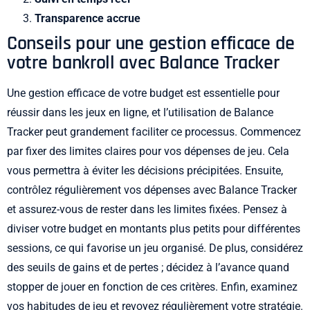
Transparence accrue
Conseils pour une gestion efficace de
votre bankroll avec Balance Tracker
Une gestion efficace de votre budget est essentielle pour
réussir dans les jeux en ligne, et l’utilisation de Balance
Tracker peut grandement faciliter ce processus. Commencez
par fixer des limites claires pour vos dépenses de jeu. Cela
vous permettra à éviter les décisions précipitées. Ensuite,
contrôlez régulièrement vos dépenses avec Balance Tracker
et assurez-vous de rester dans les limites fixées. Pensez à
diviser votre budget en montants plus petits pour différentes
sessions, ce qui favorise un jeu organisé. De plus, considérez
des seuils de gains et de pertes ; décidez à l’avance quand
stopper de jouer en fonction de ces critères. Enfin, examinez
vos habitudes de jeu et revoyez régulièrement votre stratégie.