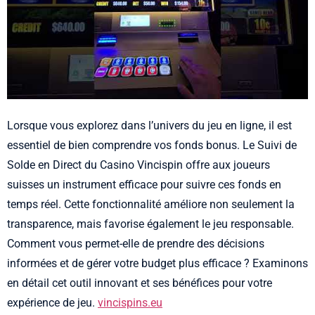
Lorsque vous explorez dans l’univers du jeu en ligne, il est
essentiel de bien comprendre vos fonds bonus. Le Suivi de
Solde en Direct du Casino Vincispin offre aux joueurs
suisses un instrument efficace pour suivre ces fonds en
temps réel. Cette fonctionnalité améliore non seulement la
transparence, mais favorise également le jeu responsable.
Comment vous permet-elle de prendre des décisions
informées et de gérer votre budget plus efficace ? Examinons
en détail cet outil innovant et ses bénéfices pour votre
expérience de jeu.
vincispins.eu