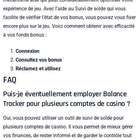
expérience de jeu. Avec l’aide au Suivi de solde qui vous
facilite de vérifier l’état de vos bonus, vous pouvez vous fixer
encore plus sur le jeu. Voici comment obtenir avec efficacité
à vos fonds bonus :
Connexion
Consultez vos bonus
Réclamez et utilisez
FAQ
Puis-je éventuellement employer Balance
Tracker pour plusieurs comptes de casino ?
Oui, vous pouvez utiliser un outil de suivi de solde pour
plusieurs comptes de casino. Il vous permet de mieux gérer
vos finances, de rester informé et de garder le contrôle tout