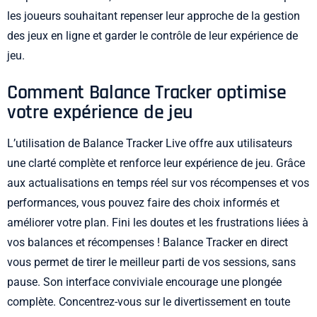
les joueurs souhaitant repenser leur approche de la gestion
des jeux en ligne et garder le contrôle de leur expérience de
jeu.
Comment Balance Tracker optimise
votre expérience de jeu
L’utilisation de Balance Tracker Live offre aux utilisateurs
une clarté complète et renforce leur expérience de jeu. Grâce
aux actualisations en temps réel sur vos récompenses et vos
performances, vous pouvez faire des choix informés et
améliorer votre plan. Fini les doutes et les frustrations liées à
vos balances et récompenses ! Balance Tracker en direct
vous permet de tirer le meilleur parti de vos sessions, sans
pause. Son interface conviviale encourage une plongée
complète. Concentrez-vous sur le divertissement en toute