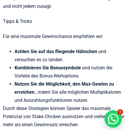
und nicht jedem zusagt.
Tipps & Tricks
Für eine maximale Gewinnchance empfehlen wir:
Achten Sie auf das fliegende Hähnchen
und
versuchen es zu landen.
Kombinieren Sie Bonussymbole
und nutzen die
Vorteile des Bonus-Wertoptions.
Nutzen Sie die Möglichkeit, den Max-Gewinn zu
erreichen
, indem Sie alle möglichen Multiplikatoren
und Auszahlungsfunktionen nutzen.
Durch diese Strategien können Spieler das maximale
1
Potenzial von Stake Chicken ausnutzen und vielleicht sogar
mehr als einen Gewinnsatz erreichen.