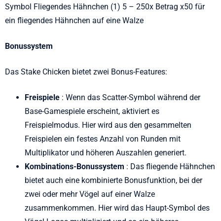
Symbol Fliegendes Hähnchen (1) 5 – 250x Betrag x50 für
ein fliegendes Hähnchen auf eine Walze
Bonussystem
Das Stake Chicken bietet zwei Bonus-Features:
Freispiele
: Wenn das Scatter-Symbol während der
Base-Gamespiele erscheint, aktiviert es
Freispielmodus. Hier wird aus den gesammelten
Freispielen ein festes Anzahl von Runden mit
Multiplikator und höheren Auszahlen generiert.
Kombinations-Bonussystem
: Das fliegende Hähnchen
bietet auch eine kombinierte Bonusfunktion, bei der
zwei oder mehr Vögel auf einer Walze
zusammenkommen. Hier wird das Haupt-Symbol des