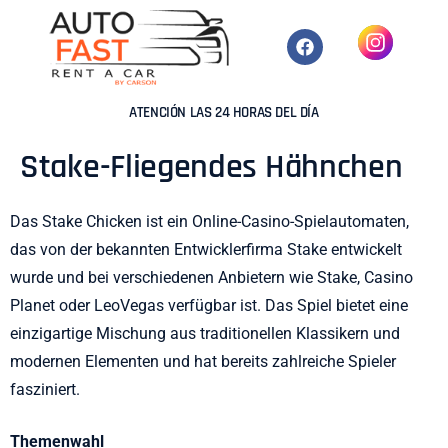
ATENCIÓN LAS 24 HORAS DEL DÍA
Stake-Fliegendes Hähnchen
Das Stake Chicken ist ein Online-Casino-Spielautomaten,
das von der bekannten Entwicklerfirma Stake entwickelt
wurde und bei verschiedenen Anbietern wie Stake, Casino
Planet oder LeoVegas verfügbar ist. Das Spiel bietet eine
einzigartige Mischung aus traditionellen Klassikern und
modernen Elementen und hat bereits zahlreiche Spieler
fasziniert.
Themenwahl