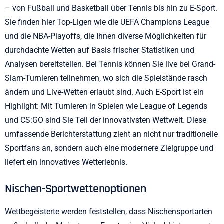
– von Fußball und Basketball über Tennis bis hin zu E-Sport.
Sie finden hier Top-Ligen wie die UEFA Champions League
und die NBA-Playoffs, die Ihnen diverse Möglichkeiten für
durchdachte Wetten auf Basis frischer Statistiken und
Analysen bereitstellen. Bei Tennis können Sie live bei Grand-
Slam-Turnieren teilnehmen, wo sich die Spielstände rasch
ändern und Live-Wetten erlaubt sind. Auch E-Sport ist ein
Highlight: Mit Turnieren in Spielen wie League of Legends
und CS:GO sind Sie Teil der innovativsten Wettwelt. Diese
umfassende Berichterstattung zieht an nicht nur traditionelle
Sportfans an, sondern auch eine modernere Zielgruppe und
liefert ein innovatives Wetterlebnis.
Nischen-Sportwettenoptionen
Wettbegeisterte werden feststellen, dass Nischensportarten