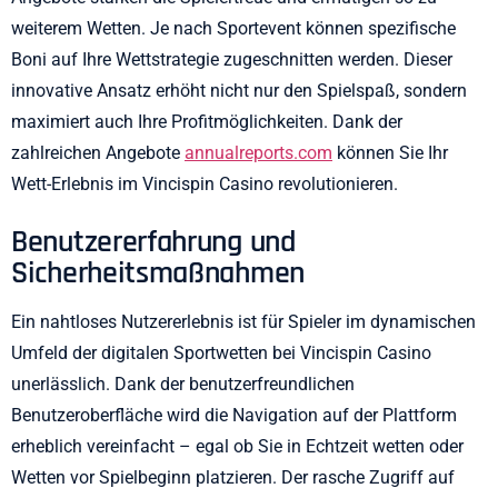
weiterem Wetten. Je nach Sportevent können spezifische
Boni auf Ihre Wettstrategie zugeschnitten werden. Dieser
innovative Ansatz erhöht nicht nur den Spielspaß, sondern
maximiert auch Ihre Profitmöglichkeiten. Dank der
zahlreichen Angebote
annualreports.com
können Sie Ihr
Wett-Erlebnis im Vincispin Casino revolutionieren.
Benutzererfahrung und
Sicherheitsmaßnahmen
Ein nahtloses Nutzererlebnis ist für Spieler im dynamischen
Umfeld der digitalen Sportwetten bei Vincispin Casino
unerlässlich. Dank der benutzerfreundlichen
Benutzeroberfläche wird die Navigation auf der Plattform
erheblich vereinfacht – egal ob Sie in Echtzeit wetten oder
Wetten vor Spielbeginn platzieren. Der rasche Zugriff auf