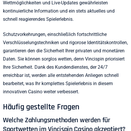
Wettmöglichkeiten und Live-Updates gewährleisten
kontinuierliche Information und ein stets aktuelles und
schnell reagierendes Spielerlebnis.
Schutzvorkehrungen, einschließlich fortschrittliche
Verschlüsselungstechniken und rigorose Identitätskontrollen,
garantieren den die Sicherheit Ihrer privaten und monetären
Daten. Sie können sorglos wetten, denn Vincispin priorisiert
Ihre Sicherheit. Dank des Kundendienstes, der 24/7
erreichbar ist, werden alle entstehenden Anliegen schnell
bearbeitet, was Ihr komplettes Spielerlebnis in diesem
innovativen Casino weiter verbessert.
Häufig gestellte Fragen
Welche Zahlungsmethoden werden für
Sportwetten im Vincispin Casino akzeptiert?