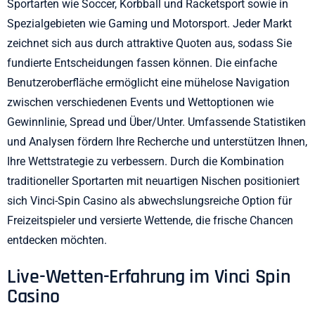
Sportarten wie Soccer, Korbball und Racketsport sowie in
Spezialgebieten wie Gaming und Motorsport. Jeder Markt
zeichnet sich aus durch attraktive Quoten aus, sodass Sie
fundierte Entscheidungen fassen können. Die einfache
Benutzeroberfläche ermöglicht eine mühelose Navigation
zwischen verschiedenen Events und Wettoptionen wie
Gewinnlinie, Spread und Über/Unter. Umfassende Statistiken
und Analysen fördern Ihre Recherche und unterstützen Ihnen,
Ihre Wettstrategie zu verbessern. Durch die Kombination
traditioneller Sportarten mit neuartigen Nischen positioniert
sich Vinci-Spin Casino als abwechslungsreiche Option für
Freizeitspieler und versierte Wettende, die frische Chancen
entdecken möchten.
Live-Wetten-Erfahrung im Vinci Spin
Casino