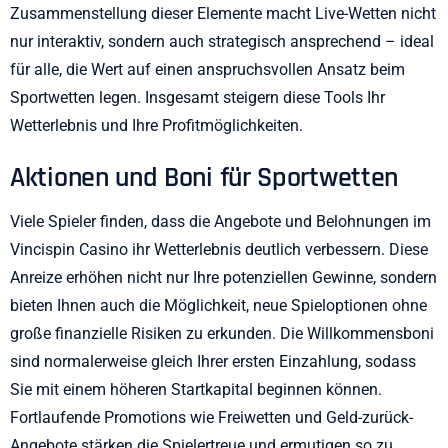
Zusammenstellung dieser Elemente macht Live-Wetten nicht
nur interaktiv, sondern auch strategisch ansprechend – ideal
für alle, die Wert auf einen anspruchsvollen Ansatz beim
Sportwetten legen. Insgesamt steigern diese Tools Ihr
Wetterlebnis und Ihre Profitmöglichkeiten.
Aktionen und Boni für Sportwetten
Viele Spieler finden, dass die Angebote und Belohnungen im
Vincispin Casino ihr Wetterlebnis deutlich verbessern. Diese
Anreize erhöhen nicht nur Ihre potenziellen Gewinne, sondern
bieten Ihnen auch die Möglichkeit, neue Spieloptionen ohne
große finanzielle Risiken zu erkunden. Die Willkommensboni
sind normalerweise gleich Ihrer ersten Einzahlung, sodass
Sie mit einem höheren Startkapital beginnen können.
Fortlaufende Promotions wie Freiwetten und Geld-zurück-
Angebote stärken die Spielertreue und ermutigen so zu