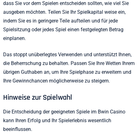
dass Sie vor dem Spielen entscheiden sollten, wie viel Sie
ausgeben möchten. Teilen Sie Ihr Spielkapital weise ein,
indem Sie es in geringere Teile aufteilen und für jede
Spielsitzung oder jedes Spiel einen festgelegten Betrag
einplanen.
Das stoppt unüberlegtes Verwenden und unterstützt Ihnen,
die Beherrschung zu behalten. Passen Sie Ihre Wetten Ihrem
übrigen Guthaben an, um Ihre Spielphase zu erweitern und
Ihre Gewinnchancen möglicherweise zu steigern.
Hinweise zur Spielwahl
Die Entscheidung der geeigneten Spiele im Bwin Casino
kann Ihren Erfolg und Ihr Spielerlebnis wesentlich
beeinflussen.