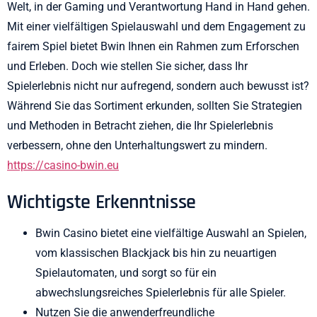
Welt, in der Gaming und Verantwortung Hand in Hand gehen.
Mit einer vielfältigen Spielauswahl und dem Engagement zu
fairem Spiel bietet Bwin Ihnen ein Rahmen zum Erforschen
und Erleben. Doch wie stellen Sie sicher, dass Ihr
Spielerlebnis nicht nur aufregend, sondern auch bewusst ist?
Während Sie das Sortiment erkunden, sollten Sie Strategien
und Methoden in Betracht ziehen, die Ihr Spielerlebnis
verbessern, ohne den Unterhaltungswert zu mindern.
https://casino-bwin.eu
Wichtigste Erkenntnisse
Bwin Casino bietet eine vielfältige Auswahl an Spielen,
vom klassischen Blackjack bis hin zu neuartigen
Spielautomaten, und sorgt so für ein
abwechslungsreiches Spielerlebnis für alle Spieler.
Nutzen Sie die anwenderfreundliche