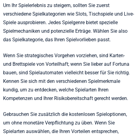
Um Ihr Spielerlebnis zu steigern, sollten Sie zuerst
verschiedene Spielkategorien wie Slots, Tischspiele und Live-
Spiele ausprobieren. Jedes Spielgenre bietet spezielle
Spielmechaniken und potenzielle Erträge. Wählen Sie also
das Spielkategorie, das Ihren Spielvorlieben passt.
Wenn Sie strategisches Vorgehen vorziehen, sind Karten-
und Brettspiele von Vorteilhaft; wenn Sie lieber auf Fortuna
bauen, sind Spielautomaten vielleicht besser für Sie richtig.
Kennen Sie sich mit den verschiedenen Spielmerkmale
kundig, um zu entdecken, welche Spielarten Ihren
Kompetenzen und Ihrer Risikobereitschaft gerecht werden.
Gebrauchen Sie zusätzlich die kostenlosen Spieloptionen,
um ohne monetäre Verpflichtung zu üben. Wenn Sie
Spielarten auswählen, die Ihren Vorteilen entsprechen,