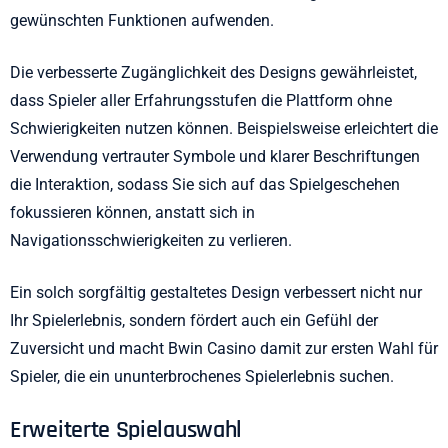
gewünschten Funktionen aufwenden.
Die verbesserte Zugänglichkeit des Designs gewährleistet,
dass Spieler aller Erfahrungsstufen die Plattform ohne
Schwierigkeiten nutzen können. Beispielsweise erleichtert die
Verwendung vertrauter Symbole und klarer Beschriftungen
die Interaktion, sodass Sie sich auf das Spielgeschehen
fokussieren können, anstatt sich in
Navigationsschwierigkeiten zu verlieren.
Ein solch sorgfältig gestaltetes Design verbessert nicht nur
Ihr Spielerlebnis, sondern fördert auch ein Gefühl der
Zuversicht und macht Bwin Casino damit zur ersten Wahl für
Spieler, die ein ununterbrochenes Spielerlebnis suchen.
Erweiterte Spielauswahl