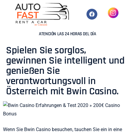
ATENCIÓN LAS 24 HORAS DEL DÍA
Spielen Sie sorglos,
gewinnen Sie intelligent und
genießen Sie
verantwortungsvoll in
Österreich mit Bwin Casino.
Wenn Sie Bwin Casino besuchen, tauchen Sie ein in eine