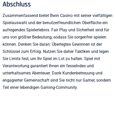
Abschluss
Zusammenfassend bietet Bwin Casino mit seiner vielfältigen
Spielauswahl und der benutzerfreundlichen Oberfläche ein
aufregendes Spielerlebnis. Fair Play und Sicherheit sind für
uns von größter Bedeutung, sodass Sie sorgenfrei spielen
können. Denken Sie daran: Überlegtes Gewinnen ist der
Schlüssel zum Erfolg. Nutzen Sie daher Taktiken und legen
Sie Limits fest, um Ihr Spiel im Lot zu halten. Spiel mit
Verantwortung garantiert Ihnen ein fesselndes und
unterhaltsames Abenteuer. Dank Kundenbetreuung und
engagierter Gemeinschaft sind Sie nicht nur Gamer, sondern
Teil einer lebendigen Gaming-Community.