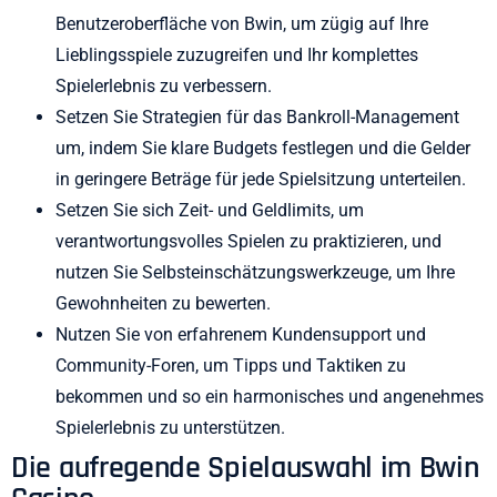
Benutzeroberfläche von Bwin, um zügig auf Ihre
Lieblingsspiele zuzugreifen und Ihr komplettes
Spielerlebnis zu verbessern.
Setzen Sie Strategien für das Bankroll-Management
um, indem Sie klare Budgets festlegen und die Gelder
in geringere Beträge für jede Spielsitzung unterteilen.
Setzen Sie sich Zeit- und Geldlimits, um
verantwortungsvolles Spielen zu praktizieren, und
nutzen Sie Selbsteinschätzungswerkzeuge, um Ihre
Gewohnheiten zu bewerten.
Nutzen Sie von erfahrenem Kundensupport und
Community-Foren, um Tipps und Taktiken zu
bekommen und so ein harmonisches und angenehmes
Spielerlebnis zu unterstützen.
Die aufregende Spielauswahl im Bwin