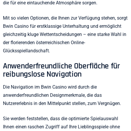
die für eine eintauchende Atmosphäre sorgen.
Mit so vielen Optionen, die Ihnen zur Verfügung stehen, sorgt
Bwin Casino für erstklassige Unterhaltung und ermöglicht
gleichzeitig kluge Wettentscheidungen – eine starke Wahl in
der florierenden österreichischen Online-
Glücksspiellandschaft.
Anwenderfreundliche Oberfläche für
reibungslose Navigation
Die Navigation im Bwin Casino wird durch die
anwenderfreundlichen Designmerkmale, die das
Nutzererlebnis in den Mittelpunkt stellen, zum Vergnügen.
Sie werden feststellen, dass die optimierte Spielauswahl
Ihnen einen raschen Zugriff auf Ihre Lieblingsspiele ohne