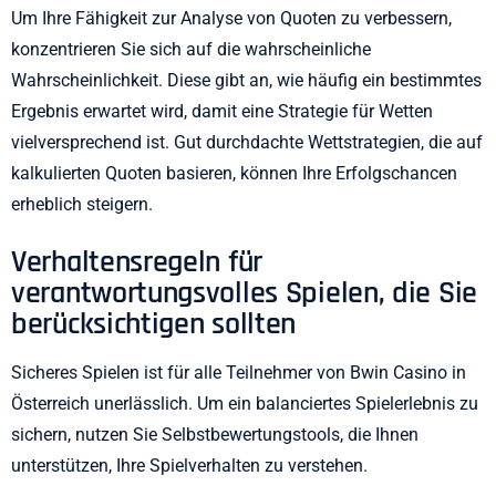
Um Ihre Fähigkeit zur Analyse von Quoten zu verbessern,
konzentrieren Sie sich auf die wahrscheinliche
Wahrscheinlichkeit. Diese gibt an, wie häufig ein bestimmtes
Ergebnis erwartet wird, damit eine Strategie für Wetten
vielversprechend ist. Gut durchdachte Wettstrategien, die auf
kalkulierten Quoten basieren, können Ihre Erfolgschancen
erheblich steigern.
Verhaltensregeln für
verantwortungsvolles Spielen, die Sie
berücksichtigen sollten
Sicheres Spielen ist für alle Teilnehmer von Bwin Casino in
Österreich unerlässlich. Um ein balanciertes Spielerlebnis zu
sichern, nutzen Sie Selbstbewertungstools, die Ihnen
unterstützen, Ihre Spielverhalten zu verstehen.