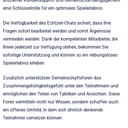
effizienter Kundensupport und Gemeinschaftsengagement
eine Schlüsselrolle für ein optimales Spielerlebnis.
Die Verfügbarkeit des Echtzeit-Chats sichert, dass Ihre
Fragen sofort bearbeitet werden und somit Ärgernisse
vermieden werden. Dank der kompetenten Mitarbeiter, die
Ihnen jederzeit zur Verfügung stehen, bekommen Sie
sofortige Unterstützung und können so ein reibungsloses
Spielerlebnis erleben.
Zusätzlich unterstützen Gemeinschaftsforen das
Zusammengehörigkeitsgefühl unter den Teilnehmern und
ermöglichen den Teilen von Taktiken und Ansichten. Diese
Foren vermitteln nicht nur Wissen, sondern schaffen auch
ein offenes Umfeld, in dem sich ähnlich denkende
Teilnehmer vernetzen können.