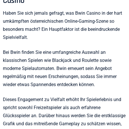
Casino
Haben Sie sich jemals gefragt, was Bwin Casino in der hart
umkämpften österreichischen Online-Gaming-Szene so
besonders macht? Ein Hauptfaktor ist die beeindruckende
Spielvielfalt.
Bei Bwin finden Sie eine umfangreiche Auswahl an
klassischen Spielen wie Blackjack und Roulette sowie
moderne Spielautomaten. Bwin erneuert sein Angebot
regelmäßig mit neuen Erscheinungen, sodass Sie immer
wieder etwas Spannendes entdecken können.
Dieses Engagement zu Vielfalt erhöht Ihr Spielerlebnis und
spricht sowohl Freizeitspieler als auch erfahrene
Glücksspieler an. Darüber hinaus werden Sie die erstklassige
Grafik und das mitreißende Gameplay zu schätzen wissen,