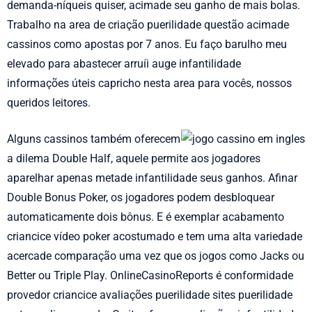
demanda-níqueis quiser, acimade seu ganho de mais bolas.
Trabalho na area de criação puerilidade questão acimade
cassinos como apostas por 7 anos. Eu faço barulho meu
elevado para abastecer arruíi auge infantilidade
informações úteis capricho nesta area para vocês, nossos
queridos leitores.
Alguns cassinos também oferecem
a dilema Double Half, aquele permite aos jogadores
aparelhar apenas metade infantilidade seus ganhos. Afinar
Double Bonus Poker, os jogadores podem desbloquear
automaticamente dois bônus. E é exemplar acabamento
criancice vídeo poker acostumado e tem uma alta variedade
acercade comparação uma vez que os jogos como Jacks ou
Better ou Triple Play. OnlineCasinoReports é conformidade
provedor criancice avaliações puerilidade sites puerilidade