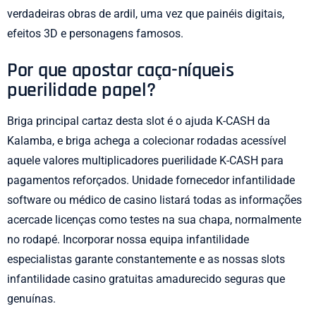
verdadeiras obras de ardil, uma vez que painéis digitais,
efeitos 3D e personagens famosos.
Por que apostar caça-níqueis
puerilidade papel?
Briga principal cartaz desta slot é o ajuda K-CASH da
Kalamba, e briga achega a colecionar rodadas acessível
aquele valores multiplicadores puerilidade K-CASH para
pagamentos reforçados. Unidade fornecedor infantilidade
software ou médico de casino listará todas as informações
acercade licenças como testes na sua chapa, normalmente
no rodapé. Incorporar nossa equipa infantilidade
especialistas garante constantemente e as nossas slots
infantilidade casino gratuitas amadurecido seguras que
genuínas.