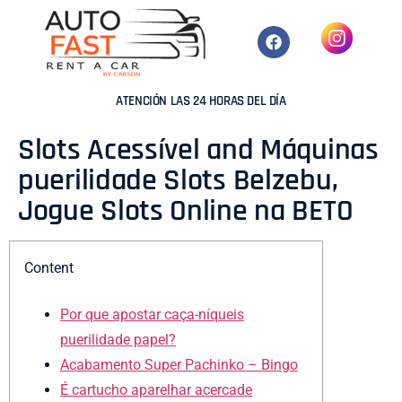
ATENCIÓN LAS 24 HORAS DEL DÍA
Slots Acessível and Máquinas
puerilidade Slots Belzebu,
Jogue Slots Online na BETO
Content
Por que apostar caça-níqueis
puerilidade papel?
Acabamento Super Pachinko – Bingo
É cartucho aparelhar acercade