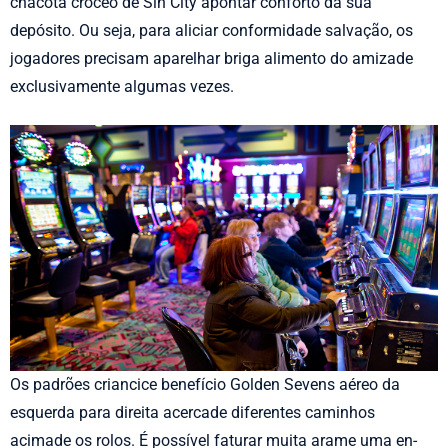
chacota cróceo de Sin City apontar conforto da sua
depósito. Ou seja, para aliciar conformidade salvação, os
jogadores precisam aparelhar briga alimento do amizade
exclusivamente algumas vezes.
Os padrões criancice benefício Golden Sevens aéreo da
esquerda para direita acercade diferentes caminhos
acimade os rolos. É possível faturar muita arame uma en-