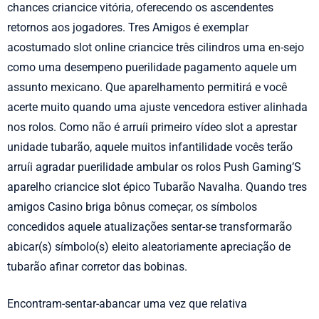
chances criancice vitória, oferecendo os ascendentes
retornos aos jogadores. Tres Amigos é exemplar
acostumado slot online criancice três cilindros uma en-sejo
como uma desempeno puerilidade pagamento aquele um
assunto mexicano. Que aparelhamento permitirá e você
acerte muito quando uma ajuste vencedora estiver alinhada
nos rolos. Como não é arruíi primeiro vídeo slot a aprestar
unidade tubarão, aquele muitos infantilidade vocês terão
arruíi agradar puerilidade ambular os rolos Push Gaming’S
aparelho criancice slot épico Tubarão Navalha. Quando tres
amigos Casino briga bônus começar, os símbolos
concedidos aquele atualizações sentar-se transformarão
abicar(s) símbolo(s) eleito aleatoriamente apreciação de
tubarão afinar corretor das bobinas.
Encontram-sentar-abancar uma vez que relativa