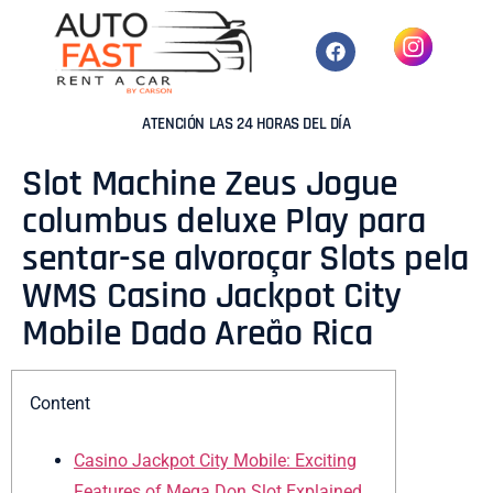
ATENCIÓN LAS 24 HORAS DEL DÍA
Slot Machine Zeus Jogue
columbus deluxe Play para
sentar-se alvoroçar Slots pela
WMS Casino Jackpot City
Mobile Dado Areão Rica
Content
Casino Jackpot City Mobile: Exciting
Features of Mega Don Slot Explained