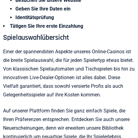
Besuchen Sie unsere Website
Geben Sie Ihre Daten ein
Identitätsprüfung
Tätigen Sie Ihre erste Einzahlung
Spielauswahlübersicht
Einer der spannendsten Aspekte unseres Online-Casinos ist
die breite Spielauswahl, die für jeden Spielertyp etwas bietet.
Von klassischen Spielautomaten und Tischspielen bis hin zu
innovativen Live-Dealer-Optionen ist alles dabei. Diese
Vielfalt garantiert, dass sowohl versierte Profis als auch
Gelegenheitsspieler auf ihre Kosten kommen.
Auf unserer Plattform finden Sie ganz einfach Spiele, die
Ihren Präferenzen entsprechen. Entdecken Sie auch unsere
Neuerscheinungen, denn wir erweitern unsere Bibliothek
kontinuierlich um neuartige Spiele, die Ihr Spielerlebnis