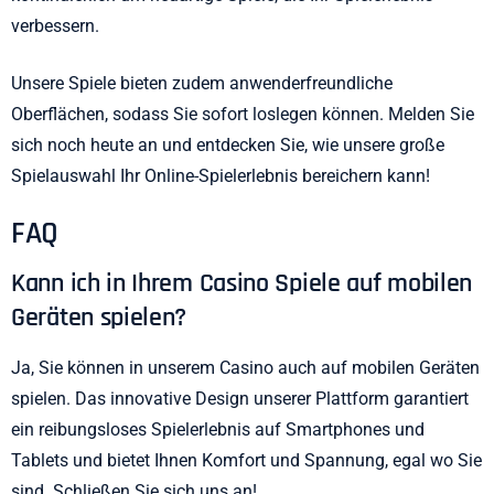
verbessern.
Unsere Spiele bieten zudem anwenderfreundliche
Oberflächen, sodass Sie sofort loslegen können. Melden Sie
sich noch heute an und entdecken Sie, wie unsere große
Spielauswahl Ihr Online-Spielerlebnis bereichern kann!
FAQ
Kann ich in Ihrem Casino Spiele auf mobilen
Geräten spielen?
Ja, Sie können in unserem Casino auch auf mobilen Geräten
spielen. Das innovative Design unserer Plattform garantiert
ein reibungsloses Spielerlebnis auf Smartphones und
Tablets und bietet Ihnen Komfort und Spannung, egal wo Sie
sind. Schließen Sie sich uns an!