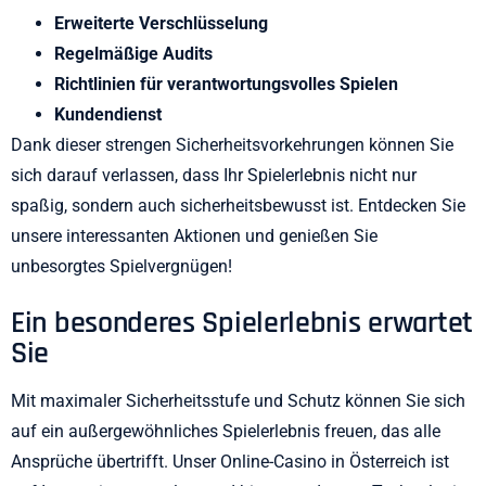
Erweiterte Verschlüsselung
Regelmäßige Audits
Richtlinien für verantwortungsvolles Spielen
Kundendienst
Dank dieser strengen Sicherheitsvorkehrungen können Sie
sich darauf verlassen, dass Ihr Spielerlebnis nicht nur
spaßig, sondern auch sicherheitsbewusst ist. Entdecken Sie
unsere interessanten Aktionen und genießen Sie
unbesorgtes Spielvergnügen!
Ein besonderes Spielerlebnis erwartet
Sie
Mit maximaler Sicherheitsstufe und Schutz können Sie sich
auf ein außergewöhnliches Spielerlebnis freuen, das alle
Ansprüche übertrifft. Unser Online-Casino in Österreich ist