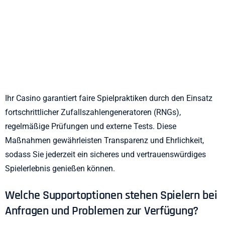
Ihr Casino garantiert faire Spielpraktiken durch den Einsatz
fortschrittlicher Zufallszahlengeneratoren (RNGs),
regelmäßige Prüfungen und externe Tests. Diese
Maßnahmen gewährleisten Transparenz und Ehrlichkeit,
sodass Sie jederzeit ein sicheres und vertrauenswürdiges
Spielerlebnis genießen können.
Welche Supportoptionen stehen Spielern bei
Anfragen und Problemen zur Verfügung?