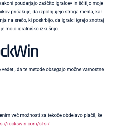
zakoni poudarjajo zaščito igralcev in ščitijo moje
ov pričakuje, da izpolnjujejo stroga merila, kar
 na srečo, ki poskrbijo, da igralci igrajo znotraj
je mojo igralniško izkušnjo.
RockWin
je vedeti, da te metode obsegajo močne varnostne
Cenim več možnosti za tekoče obdelavo plačil, še
ps://rockswin.com/sl-si/