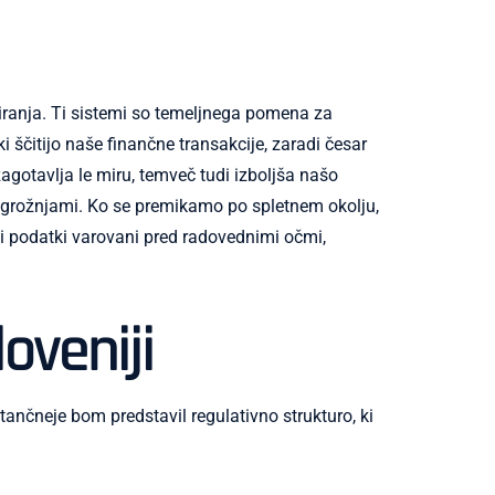
ranja. Ti sistemi so temeljnega pomena za
i ščitijo naše finančne transakcije, zaradi česar
gotavlja le miru, temveč tudi izboljša našo
mi grožnjami. Ko se premikamo po spletnem okolju,
tni podatki varovani pred radovednimi očmi,
loveniji
tančneje bom predstavil regulativno strukturo, ki