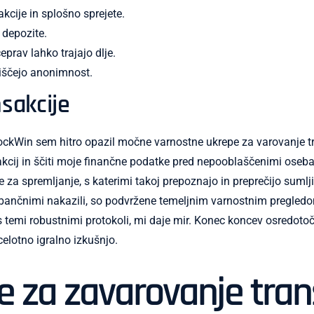
kcije in splošno sprejete.
 depozite.
prav lahko trajajo dlje.
 iščejo anonimnost.
sakcije
ockWin sem hitro opazil močne varnostne ukrepe za varovanje t
nsakcij in ščiti moje finančne podatke pred nepooblaščenimi oseb
 za spremljanje, s katerimi takoj prepoznajo in preprečijo sumlji
n bančnimi nakazili, so podvržene temeljnim varnostnim pregledo
 s temi robustnimi protokoli, mi daje mir. Konec koncev osredoto
elotno igralno izkušnjo.
ce za zavarovanje tran