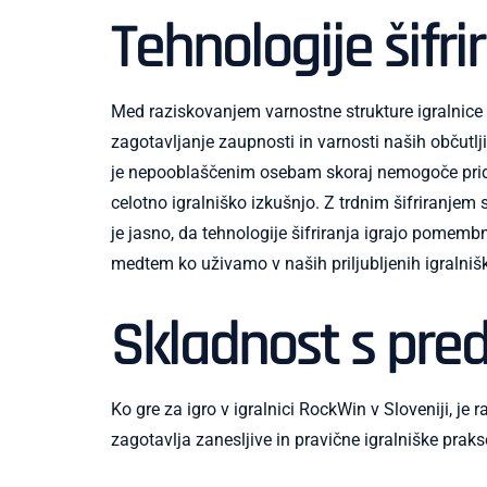
Tehnologije šifr
Med raziskovanjem varnostne strukture igralnice
zagotavljanje zaupnosti in varnosti naših občutlji
je nepooblaščenim osebam skoraj nemogoče pridobi
celotno igralniško izkušnjo. Z trdnim šifriranjem
je jasno, da tehnologije šifriranja igrajo pomemb
medtem ko uživamo v naših priljubljenih igralnišk
Skladnost s predp
Ko gre za igro v igralnici RockWin v Sloveniji, j
zagotavlja zanesljive in pravične igralniške prakse. 