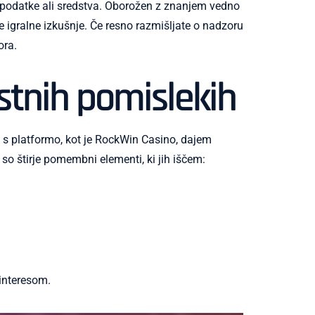
ne podatke ali sredstva. Oborožen z znanjem vedno
igralne izkušnje. Če resno razmišljate o nadzoru
ora.
stnih pomislekih
m s platformo, kot je RockWin Casino, dajem
so štirje pomembni elementi, ki jih iščem:
interesom.