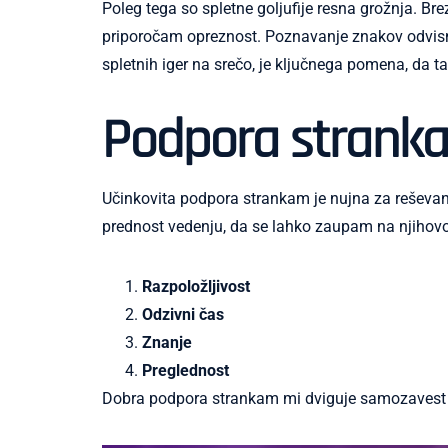
Poleg tega so spletne goljufije resna grožnja. B
priporočam opreznost. Poznavanje znakov odvisno
spletnih iger na srečo, je ključnega pomena, da ta
Podpora stranka
Učinkovita podpora strankam je nujna za reševanj
prednost vedenju, da se lahko zaupam na njihovo 
Razpoložljivost
Odzivni čas
Znanje
Preglednost
Dobra podpora strankam mi dviguje samozavest in