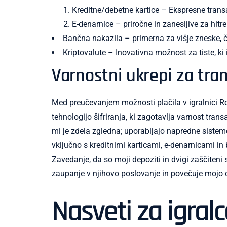
Kreditne/debetne kartice – Ekspresne transa
E-denarnice – priročne in zanesljive za hitre
Bančna nakazila – primerna za višje zneske, če
Kriptovalute – Inovativna možnost za tiste, ki
Varnostni ukrepi za tran
Med preučevanjem možnosti plačila v igralnici R
tehnologijo šifriranja, ki zagotavlja varnost tra
mi je zdela zgledna; uporabljajo napredne sisteme
vključno s kreditnimi karticami, e-denarnicami i
Zavedanje, da so moji depoziti in dvigi zaščiteni
zaupanje v njihovo poslovanje in povečuje mojo c
Nasveti za igral