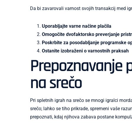
Da bi zavarovali varnost svojih transakcij med ig
Uporabljajte varne načine plačila
Omogočite dvofaktorsko preverjanje pristn
Poskrbite za posodabljanje programske 
Ostanite izobraženi o varnostnih praksah
Prepoznavanje po
na srečo
Pri spletnih igrah na srečo se mnogi igralci mord
srečo; lahko se tiho prikrade, spremeni vaše razum
prepoznati, kdaj njihova zabava postane kompul