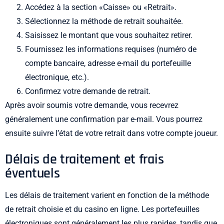
Accédez à la section «Caisse» ou «Retrait».
Sélectionnez la méthode de retrait souhaitée.
Saisissez le montant que vous souhaitez retirer.
Fournissez les informations requises (numéro de
compte bancaire, adresse e-mail du portefeuille
électronique, etc.).
Confirmez votre demande de retrait.
Après avoir soumis votre demande, vous recevrez
généralement une confirmation par e-mail. Vous pourrez
ensuite suivre l’état de votre retrait dans votre compte joueur.
Délais de traitement et frais
éventuels
Les délais de traitement varient en fonction de la méthode
de retrait choisie et du casino en ligne. Les portefeuilles
électroniques sont généralement les plus rapides, tandis que