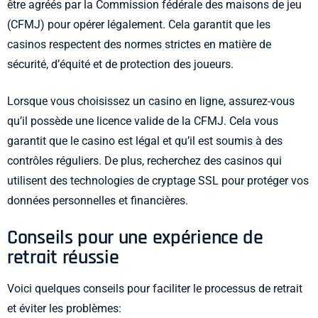
être agréés par la Commission fédérale des maisons de jeu
(CFMJ) pour opérer légalement. Cela garantit que les
casinos respectent des normes strictes en matière de
sécurité, d’équité et de protection des joueurs.
Lorsque vous choisissez un casino en ligne, assurez-vous
qu’il possède une licence valide de la CFMJ. Cela vous
garantit que le casino est légal et qu’il est soumis à des
contrôles réguliers. De plus, recherchez des casinos qui
utilisent des technologies de cryptage SSL pour protéger vos
données personnelles et financières.
Conseils pour une expérience de
retrait réussie
Voici quelques conseils pour faciliter le processus de retrait
et éviter les problèmes: