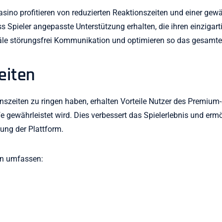
sino profitieren von reduzierten Reaktionszeiten und einer gewä
ss Spieler angepasste Unterstützung erhalten, die ihren einziga
le störungsfrei Kommunikation und optimieren so das gesamte 
eiten
szeiten zu ringen haben, erhalten Vorteile Nutzer des Premium-
fe gewährleistet wird. Dies verbessert das Spielerlebnis und erm
ung der Plattform.
ten umfassen: