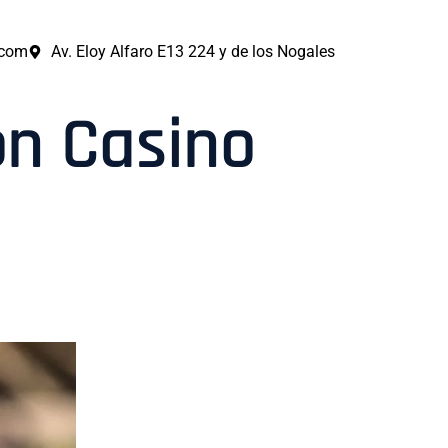
.com
Av. Eloy Alfaro E13 224 y de los Nogales
on Casino