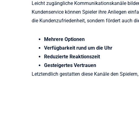
Leicht zugängliche Kommunikationskanäle bilden 
Kundenservice können Spieler ihre Anliegen einf
die Kundenzufriedenheit, sondern fördert auch d
Mehrere Optionen
Verfügbarkeit rund um die Uhr
Reduzierte Reaktionszeit
Gesteigertes Vertrauen
Letztendlich gestatten diese Kanäle den Spielern,