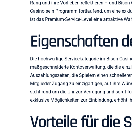
Rang und ihre Vorlieben reflektieren – und Bison
Casino sein Programm fortlaufend, um eine exklu
ist das Premium-Service-Level eine attraktive Wah
Eigenschaften d
Die hochwertige Servicekategorie im Bison Casino 
maßgeschneiderte Kontoverwaltung, die die einzig
Auszahlungszeiten, die Spielern einen schnellere
Mitglieder Zugang zu einzigartigen, auf ihre Wün
steht rund um die Uhr zur Verfügung und sorgt fü
exklusive Möglichkeiten zur Einbindung, erhöht i
Vorteile für die 