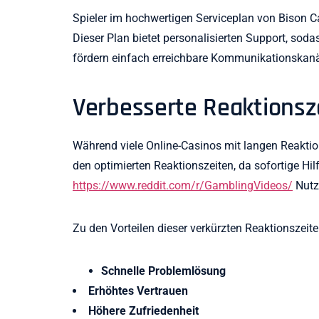
Spieler im hochwertigen Serviceplan von Bison Ca
Dieser Plan bietet personalisierten Support, soda
fördern einfach erreichbare Kommunikationskanä
Verbesserte Reaktionsz
Während viele Online-Casinos mit langen Reaktion
den optimierten Reaktionszeiten, da sofortige Hil
https://www.reddit.com/r/GamblingVideos/
Nutz
Zu den Vorteilen dieser verkürzten Reaktionszei
Schnelle Problemlösung
Erhöhtes Vertrauen
Höhere Zufriedenheit