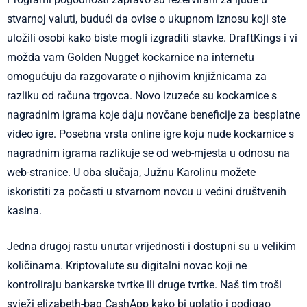
stvarnoj valuti, budući da ovise o ukupnom iznosu koji ste
uložili osobi kako biste mogli izgraditi stavke. DraftKings i vi
možda vam Golden Nugget kockarnice na internetu
omogućuju da razgovarate o njihovim knjižnicama za
razliku od računa trgovca. Novo izuzeće su kockarnice s
nagradnim igrama koje daju novčane beneficije za besplatne
video igre. Posebna vrsta online igre koju nude kockarnice s
nagradnim igrama razlikuje se od web-mjesta u odnosu na
web-stranice. U oba slučaja, Južnu Karolinu možete
iskoristiti za počasti u stvarnom novcu u većini društvenih
kasina.
Jedna drugoj rastu unutar vrijednosti i dostupni su u velikim
količinama. Kriptovalute su digitalni novac koji ne
kontroliraju bankarske tvrtke ili druge tvrtke. Naš tim troši
svježi elizabeth-bag CashApp kako bi uplatio i podigao