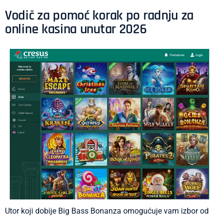
Vodič za pomoć korak po radnju za
online kasina unutar 2026
Utor koji dobije Big Bass Bonanza omogućuje vam izbor od