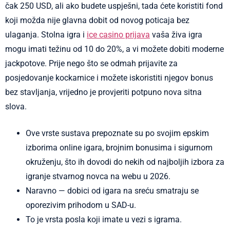
čak 250 USD, ali ako budete uspješni, tada ćete koristiti fond
koji možda nije glavna dobit od novog poticaja bez
ulaganja. Stolna igra i
ice casino prijava
vaša živa igra
mogu imati težinu od 10 do 20%, a vi možete dobiti moderne
jackpotove. Prije nego što se odmah prijavite za
posjedovanje kockarnice i možete iskoristiti njegov bonus
bez stavljanja, vrijedno je provjeriti potpuno nova sitna
slova.
Ove vrste sustava prepoznate su po svojim epskim
izborima online igara, brojnim bonusima i sigurnom
okruženju, što ih dovodi do nekih od najboljih izbora za
igranje stvarnog novca na webu u 2026.
Naravno — dobici od igara na sreću smatraju se
oporezivim prihodom u SAD-u.
To je vrsta posla koji imate u vezi s igrama.